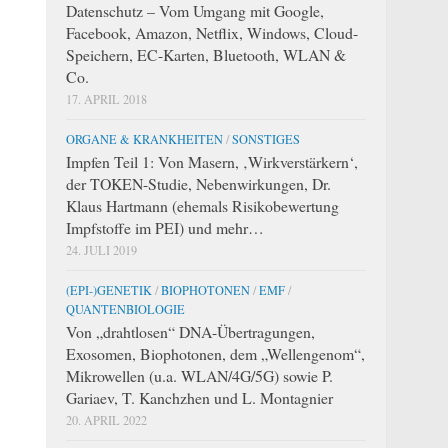
Datenschutz – Vom Umgang mit Google,
Facebook, Amazon, Netflix, Windows, Cloud-
Speichern, EC-Karten, Bluetooth, WLAN &
Co.
17. APRIL 2018
ORGANE & KRANKHEITEN
/
SONSTIGES
Impfen Teil 1: Von Masern, ‚Wirkverstärkern‘,
der TOKEN-Studie, Nebenwirkungen, Dr.
Klaus Hartmann (ehemals Risikobewertung
Impfstoffe im PEI) und mehr…
24. JULI 2019
(EPI-)GENETIK
/
BIOPHOTONEN
/
EMF
/
QUANTENBIOLOGIE
Von „drahtlosen“ DNA-Übertragungen,
Exosomen, Biophotonen, dem „Wellengenom“,
Mikrowellen (u.a. WLAN/4G/5G) sowie P.
Gariaev, T. Kanchzhen und L. Montagnier
20. APRIL 2022