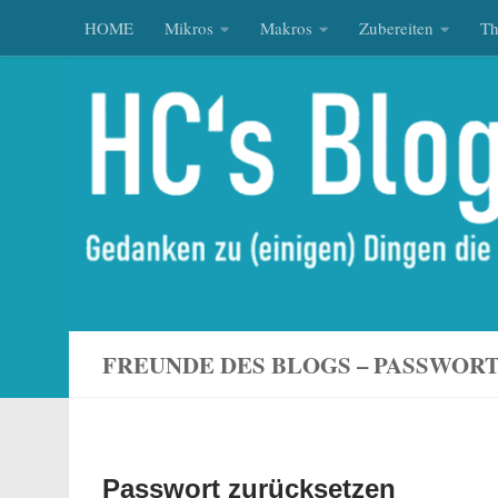
HOME
Mikros
Makros
Zubereiten
T
Zum Inhalt springen
FREUNDE DES BLOGS – PASSWOR
Passwort zurücksetzen