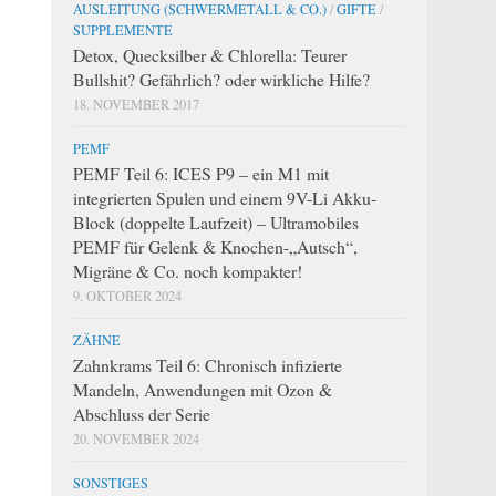
AUSLEITUNG (SCHWERMETALL & CO.)
/
GIFTE
/
SUPPLEMENTE
Detox, Quecksilber & Chlorella: Teurer
Bullshit? Gefährlich? oder wirkliche Hilfe?
18. NOVEMBER 2017
PEMF
PEMF Teil 6: ICES P9 – ein M1 mit
integrierten Spulen und einem 9V-Li Akku-
Block (doppelte Laufzeit) – Ultramobiles
PEMF für Gelenk & Knochen-„Autsch“,
Migräne & Co. noch kompakter!
9. OKTOBER 2024
ZÄHNE
Zahnkrams Teil 6: Chronisch infizierte
Mandeln, Anwendungen mit Ozon &
Abschluss der Serie
20. NOVEMBER 2024
SONSTIGES