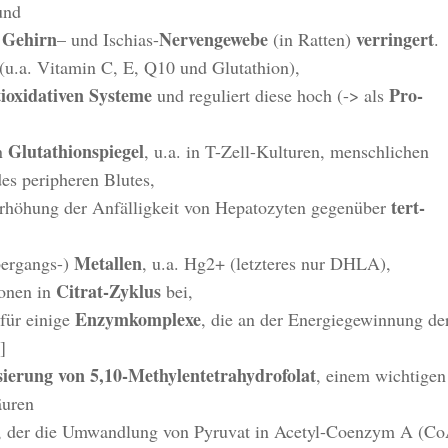
und
 Gehirn
Nervengewebe
verringert
– und Ischias-
(in Ratten)
.
(u.a. Vitamin C, E, Q10 und Glutathion),
tioxidativen Systeme
Pro-
und reguliert diese hoch (-> als
Glutathionspiegel
en
, u.a. in T-Zell-Kulturen, menschlichen
es peripheren Blutes,
tert-
 Erhöhung der Anfälligkeit von Hepatozyten gegenüber
Metallen
ergangs-)
, u.a. Hg2+ (letzteres nur DHLA),
Citrat-Zyklus
ionen in
bei,
Enzymkomplexe
für einige
, die an der Energiegewinnung de
]
sierung von 5,10-Methylentetrahydrofolat
, einem wichtigen
äuren
, der die Umwandlung von Pyruvat in Acetyl-Coenzym A (Co