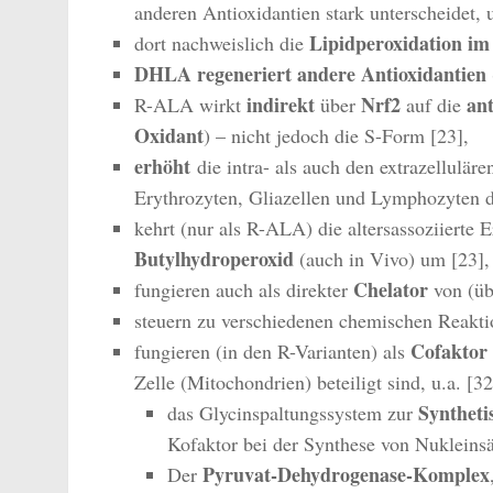
anderen Antioxidantien stark unterscheidet, 
Lipidperoxidation im
dort nachweislich die
DHLA
regeneriert
andere Antioxidantien
indirekt
Nrf2
an
R-ALA wirkt
über
auf die
Oxidant
) – nicht jedoch die S-Form [23],
erhöht
die intra- als auch den extrazellulär
Erythrozyten, Gliazellen und Lymphozyten d
kehrt (nur als R-ALA) die altersassoziierte
Butylhydroperoxid
(auch in Vivo) um [23],
Chelator
fungieren auch als direkter
von (üb
steuern zu verschiedenen chemischen Reakt
Cofaktor
fungieren (in den R-Varianten) als
Zelle (Mitochondrien) beteiligt sind, u.a. [32
Syntheti
das Glycinspaltungssystem zur
Kofaktor bei der Synthese von Nukleins
Pyruvat-Dehydrogenase-Komplex
Der