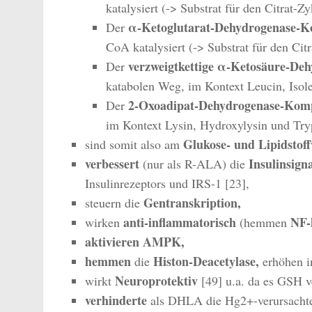
katalysiert (-> Substrat für den Citrat-Zy
α-Ketoglutarat-Dehydrogenase-
Der
CoA katalysiert (-> Substrat für den Cit
verzweigtkettige α-Ketosäure-De
Der
katabolen Weg, im Kontext Leucin, Isol
2-Oxoadipat-Dehydrogenase-Kom
Der
im Kontext Lysin, Hydroxylysin und Try
Glukose- und Lipidstof
sind somit also am
verbessert
Insulinsign
(nur als R-ALA) die
Insulinrezeptors und IRS-1 [23],
Gentranskription,
steuern die
anti-inflammatorisch
NF-
wirken
(hemmen
aktivieren AMPK,
hemmen
Histon-Deacetylase,
die
erhöhen i
Neuroprotektiv
wirkt
[49] u.a. da es GSH v
verhinderte
als DHLA die Hg2+-verursachte