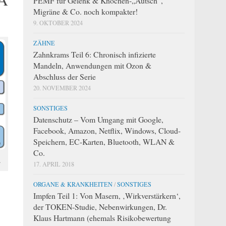
PEMF für Gelenk & Knochen-„Autsch“,
Migräne & Co. noch kompakter!
9. OKTOBER 2024
ZÄHNE
Zahnkrams Teil 6: Chronisch infizierte
Mandeln, Anwendungen mit Ozon &
Abschluss der Serie
20. NOVEMBER 2024
SONSTIGES
Datenschutz – Vom Umgang mit Google,
Facebook, Amazon, Netflix, Windows, Cloud-
Speichern, EC-Karten, Bluetooth, WLAN &
Co.
.
17. APRIL 2018
ORGANE & KRANKHEITEN
/
SONSTIGES
Impfen Teil 1: Von Masern, ‚Wirkverstärkern‘,
der TOKEN-Studie, Nebenwirkungen, Dr.
Klaus Hartmann (ehemals Risikobewertung