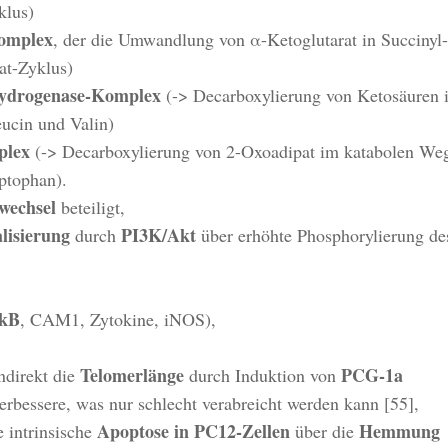
klus)
Komplex
, der die Umwandlung von α-Ketoglutarat in Succinyl-
rat-Zyklus)
hydrogenase-Komplex
(-> Decarboxylierung von Ketosäuren 
eucin und Valin)
plex
(-> Decarboxylierung von 2-Oxoadipat im katabolen We
ptophan).
fwechsel
beteiligt,
alisierung
PI3K/Akt
durch
über erhöhte Phosphorylierung de
kB
, CAM1, Zytokine, iNOS),
Telomerlänge
PCG-1a
ndirekt die
durch Induktion von
erbessere, was nur schlecht verabreicht werden kann [55],
Apoptose in PC12-Zellen
Hemmung
 intrinsische
über die