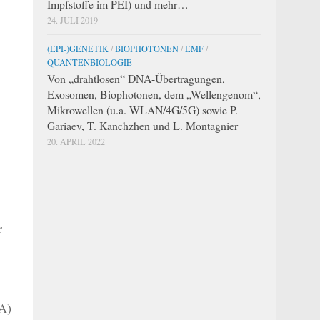
Impfstoffe im PEI) und mehr…
24. JULI 2019
(EPI-)GENETIK
/
BIOPHOTONEN
/
EMF
/
QUANTENBIOLOGIE
Von „drahtlosen“ DNA-Übertragungen,
Exosomen, Biophotonen, dem „Wellengenom“,
Mikrowellen (u.a. WLAN/4G/5G) sowie P.
Gariaev, T. Kanchzhen und L. Montagnier
20. APRIL 2022
r
A)