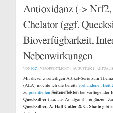
Antioxidanz (-> Nrf2,
Chelator (ggf. Quecks
Bioverfügbarkeit, Int
Nebenwirkungen
VON
H.C.
· VERÖFFENTLICHT
4. AUGUST 2021
· AKTUALI
Mit dieser zweiteiligen Artikel-Serie zum Them
(ALA) möchte ich die bereits
vorhandenen Beitr
Seiteneffekten
zu
potentiellen
bei vorliegender 
Quecksilber
(u.a. aus Amalgam) – ergänzen. Z
Quecksilber, A. Hall Cutler & C. Shade
gibt e