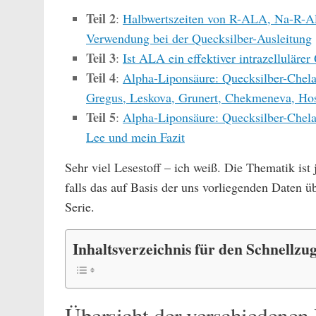
Teil 2
:
Halbwertszeiten von R-ALA, Na-R-A
Verwendung bei der Quecksilber-Ausleitung
Teil 3
:
Ist ALA ein effektiver intrazelluläre
Teil 4
:
Alpha-Liponsäure: Quecksilber-Chelat
Gregus, Leskova, Grunert, Chekmeneva, Hos
Teil 5
:
Alpha-Liponsäure: Quecksilber-Chelat
Lee und mein Fazit
Sehr viel Lesestoff – ich weiß. Die Thematik ist
falls das auf Basis der uns vorliegenden Daten ü
Serie.
Inhaltsverzeichnis für den Schnellzug
Übersicht der verschiedene