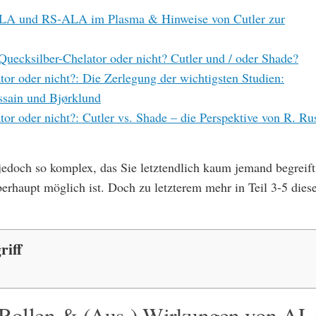
LA und RS-ALA im Plasma & Hinweise von Cutler zur
r Quecksilber-Chelator oder nicht? Cutler und / oder Shade?
or oder nicht?: Die Zerlegung der wichtigsten Studien:
sain und Bjørklund
or oder nicht?: Cutler vs. Shade – die Perspektive von R. Ru
 jedoch so komplex, das Sie letztendlich kaum jemand begreift
berhaupt möglich ist. Doch zu letzterem mehr in Teil 3-5 dies
riff
n Rollen & (Aus-) Wirkungen von A