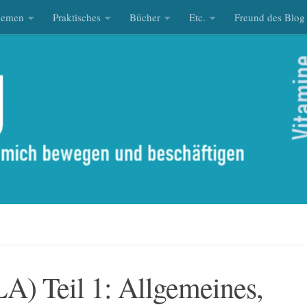
hemen
Praktisches
Bücher
Etc.
Freund des Blog
A) Teil 1: Allgemeines,