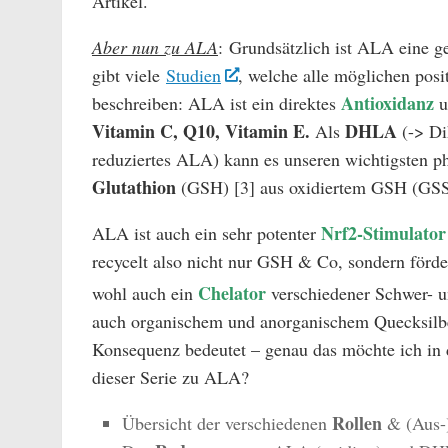
Artikel.
Aber nun zu ALA
:
Grundsätzlich ist ALA eine g
gibt viele
Studien
, welche alle möglichen pos
Antioxidanz
beschreiben: ALA ist ein direktes
Vitamin C, Q10, Vitamin E.
DHLA
Als
(-> Di
reduziertes ALA) kann es unseren wichtigsten p
Glutathion
(GSH) [3] aus oxidiertem GSH (G
Nrf2-Stimulator
ALA ist auch ein sehr potenter
recycelt also nicht nur GSH & Co, sondern för
Chelator
wohl auch ein
verschiedener Schwer- u
auch organischem und anorganischem Quecksilb
Konsequenz bedeutet – genau das möchte ich in 
dieser Serie zu ALA?
Rollen
Übersicht der verschiedenen
& (Aus-