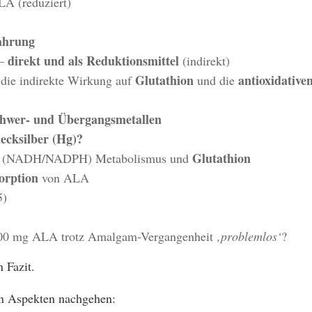
A (reduziert)
ahrung
direkt und als Reduktionsmittel
 –
(indirekt)
Glutathion
antioxidative
die indirekte Wirkung auf
und die
chwer- und Übergangsmetallen
ecksilber (Hg)?
Glutathion
(NADH/NADPH) Metabolismus und
orption
von ALA
5)
00 mg ALA trotz Amalgam-Vergangenheit
‚problemlos‘
?
 Fazit.
en Aspekten nachgehen: