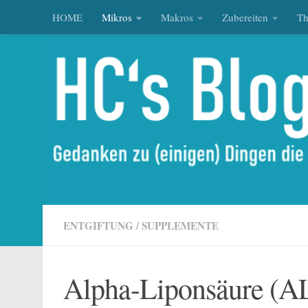
HOME
Mikros
Makros
Zubereiten
T
Zum Inhalt springen
ENTGIFTUNG
/
SUPPLEMENTE
Alpha-Liponsäure (AL