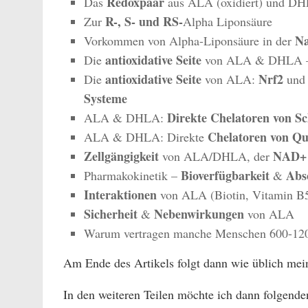
Redoxpaar
D
as
aus ALA (oxidiert) und DHL
R-, S- und RS-
Zur
Alpha Liponsäure
N
Vorkommen von Alpha-Liponsäure in der
antioxidative Seite
Die
von ALA & DHLA
antioxidative Seite
Nrf2
Die
von ALA:
und 
Systeme
Direkte Chelatoren von S
ALA & DHLA:
Chelatoren von Qu
ALA & DHLA: Direkte
Zellgängigkeit
NAD+
von ALA/DHLA, der
Bioverfügbarkeit
Abs
Pharmakokinetik –
&
Interaktionen
von ALA (Biotin, Vitamin B
Sicherheit
Nebenwirkungen
&
von ALA
Warum vertragen manche Menschen 600-12
Am Ende des Artikels folgt dann wie üblich mein
In den weiteren Teilen möchte ich dann folgend