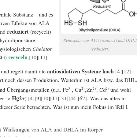
eniale Substanz
– und es
itiven Effekte von ALA
reduziert
und
(recycelt)
hydroliponsäure,
Redoxpaar aus ALA (oxidiert) und DHL
hysiologischen
Chelator
(reduziert).
recyceln
SSG)
[10][11].
antioxidativen Systeme hoch
und regelt damit die
[4][12] –
dert noch dessen Produktion. Weiterhin ist ALA bzw. das DH
nd Übergangsmetallen (u.a. Fe
3+
, Cu
2+
,Zn
2+
, Cd
2+
und wohl
Hg2+
er ->
) [4][9][10][11][31][44][62]. Was das alles in
Teil 1
dieser Serie betrachten. Was ist nun mein Fokus im
Wirkungen
)
von ALA und DHLA im Körper