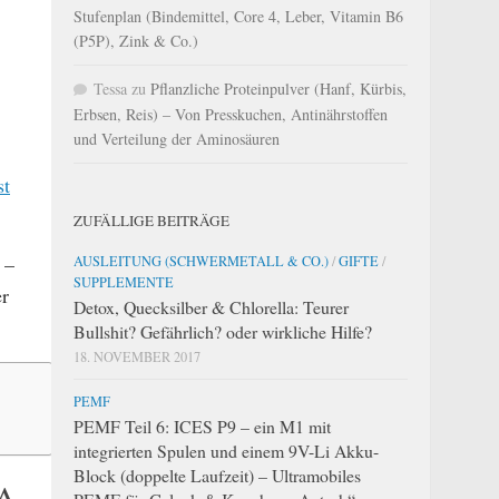
Stufenplan (Bindemittel, Core 4, Leber, Vitamin B6
(P5P), Zink & Co.)
Tessa
zu
Pflanzliche Proteinpulver (Hanf, Kürbis,
Erbsen, Reis) – Von Presskuchen, Antinährstoffen
und Verteilung der Aminosäuren
st
ZUFÄLLIGE BEITRÄGE
 –
AUSLEITUNG (SCHWERMETALL & CO.)
/
GIFTE
/
SUPPLEMENTE
er
Detox, Quecksilber & Chlorella: Teurer
Bullshit? Gefährlich? oder wirkliche Hilfe?
18. NOVEMBER 2017
PEMF
PEMF Teil 6: ICES P9 – ein M1 mit
integrierten Spulen und einem 9V-Li Akku-
Block (doppelte Laufzeit) – Ultramobiles
LA