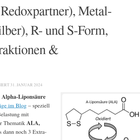
 Redoxpartner), Metal-
ilber), R- und S-Form,
eraktionen &
SIERT
31. JANUAR 2024
Alpha-Liponsäure
a
äge im Blog
– speziell
Belastung mit
ALA,
ur Thematik
s dann noch 3 Extra-