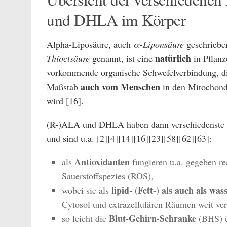
und DHLA im Körper
Alpha-Liposäure, auch
α-Liponsäure
geschriebe
natürlich
Thioctsäure
genannt, ist eine
in Pflanz
vorkommende organische Schwefelverbindung, d
auch vom Menschen
Maßstab
in den Mitochon
wird [16].
(R-)ALA und DHLA haben dann verschiedenste 
und sind u.a. [2][4][14][16][23][58][62][63]:
Antioxidanten
als
fungieren u.a. gegeben re
Sauerstoffspezies (ROS),
lipid- (Fett-) als auch als wa
wobei sie als
Cytosol und extrazellulären Räumen weit verb
Blut-Gehirn-Schranke
so leicht die
(BHS) ü