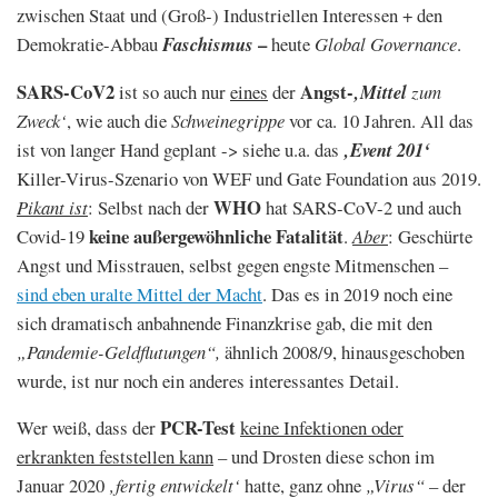
zwischen Staat und (Groß-) Industriellen Interessen + den
–
Demokratie-Abbau
Faschismus
heute
Global Governance
.
SARS-CoV2
Angst-
ist so auch nur
eines
der
‚Mittel
zum
Zweck‘
, wie auch die
Schweinegrippe
vor ca. 10 Jahren. All das
ist von langer Hand geplant -> siehe u.a. das
‚Event 201‘
Killer-Virus-Szenario von WEF und Gate Foundation aus 2019.
WHO
Pikant ist
: Selbst nach der
hat SARS-CoV-2 und auch
keine außergewöhnliche Fatalität
Covid-19
.
Aber
: Geschürte
Angst und Misstrauen, selbst gegen engste Mitmenschen –
sind eben uralte Mittel der Macht
. Das es in 2019 noch eine
sich dramatisch anbahnende Finanzkrise gab, die mit den
„Pandemie-Geldflutungen“,
ähnlich 2008/9, hinausgeschoben
wurde, ist nur noch ein anderes interessantes Detail.
PCR-Test
Wer weiß, dass der
keine Infektionen oder
erkrankten feststellen kann
– und Drosten diese schon im
Januar 2020
‚fertig entwickelt‘
hatte, ganz ohne
„Virus“
– der