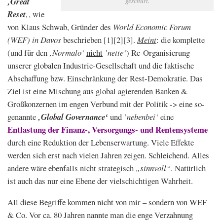
‚Great
geschürt.
Reset
‚
, wie
von Klaus Schwab, Gründer des
World Economic Forum
(WEF) in Davos
beschrieben [1][2][3].
Meint
: die komplette
(und für den
‚Normalo‘
nicht
’nette‘
) Re-Organisierung
unserer globalen Industrie-Gesellschaft und die faktische
Abschaffung bzw. Einschränkung der Rest-Demokratie. Das
Ziel ist eine Mischung aus global agierenden Banken &
Großkonzernen im engen Verbund mit der Politik -> eine so-
genannte
‚Global Governance‘
und
’nebenbei‘
eine
Entlastung der Finanz-, Versorgungs- und Rentensysteme
durch eine Reduktion der Lebenserwartung. Viele Effekte
werden sich erst nach vielen Jahren zeigen. Schleichend. Alles
andere wäre ebenfalls nicht strategisch
„sinnvoll“
. Natürlich
ist auch das nur eine Ebene der vielschichtigen Wahrheit.
All diese Begriffe kommen nicht von mir – sondern von WEF
& Co. Vor ca. 80 Jahren nannte man die enge Verzahnung