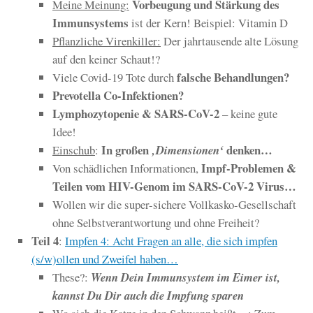
Vorbeugung und Stärkung des
Meine Meinung:
Immunsystems
ist der Kern! Beispiel: Vitamin D
Pflanzliche Virenkiller:
Der jahrtausende alte Lösung
auf den keiner Schaut!?
falsche Behandlungen?
Viele Covid-19 Tote durch
Prevotella Co-Infektionen?
Lymphozytopenie & SARS-CoV-2
– keine gute
Idee!
In großen
denken…
Einschub
:
‚Dimensionen‘
Impf-Problemen &
Von schädlichen Informationen,
Teilen vom HIV-Genom im SARS-CoV-2 Virus…
Wollen wir die super-sichere Vollkasko-Gesellschaft
ohne Selbstverantwortung und ohne Freiheit?
Teil 4
:
Impfen 4: Acht Fragen an alle, die sich impfen
(s/w)ollen und Zweifel haben…
These?:
Wenn Dein Immunsystem im Eimer ist,
kannst Du Dir auch die Impfung sparen