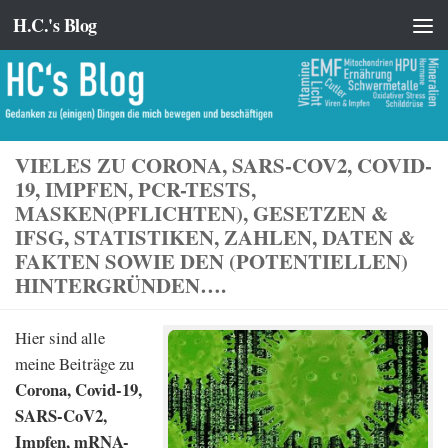
H.C.'s Blog
Zum Inhalt springen
VIELES ZU CORONA, SARS-COV2, COVID-
19, IMPFEN, PCR-TESTS,
MASKEN(PFLICHTEN), GESETZEN &
IFSG, STATISTIKEN, ZAHLEN, DATEN &
FAKTEN SOWIE DEN (POTENTIELLEN)
HINTERGRÜNDEN….
Hier sind alle
meine Beiträge zu
Corona, Covid-19,
SARS-CoV2,
Impfen, mRNA-