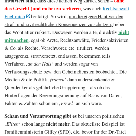
involviert sind
ohne
, dass diese keinen Weg zurück sehen –
das Gesicht (und mehr) zu verlieren
, was auch
Rechtsanwalt
Fuellmich
bestätigt. So wird,
um die eigene Haut vor den
straf- und zivilrechtlichen Konsequenzen zu schützen,
lieber
aktiv
nicht
das Wohl aller riskiert. Deswegen werden alle, die
mitmachen
,
egal ob Ärzte, Rechtsanwälte, Friedensaktivisten
& Co. als Rechte, Verschwörer, etc. tituliert, werden
ausgegrenzt, strafversetzt, entlassen, bekommen teils
Verfahren
‚an den Hals‘
und werden sogar von
Verfassungsschutz bzw. den Geheimdiensten beobachtet. Die
Medien & die Politik
‚framen‘
dann andersdenkende &
Querdenker als gefährliche Gruppierung – als ob das
Hinterfragen der Regierungsmeinung auf Basis von Daten,
Fakten & Zahlen schon ein
‚Frevel‘
an sich wäre.
Scham und Verantwortung
gibt es
bei unseren politischen
nicht
mehr
‚Eliten‘
schon lange
. Das aktuellste Beispiel ist
Familienministerin Giffey (SPD), die, bevor ihr der Dr.-Titel