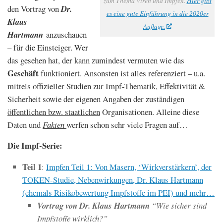
zum Thema Viren und Impfen.
Hier gibt
den Vortrag von
Dr.
es eine gute Einführung in die 2020er
Klaus
Auflage.
Hartmann
anzuschauen
– für die Einsteiger. Wer
das gesehen hat, der kann zumindest vermuten wie das
Geschäft
funktioniert. Ansonsten ist alles referenziert – u.a.
mittels offizieller Studien zur Impf-Thematik, Effektivität &
Sicherheit sowie der eigenen Angaben der zuständigen
öffentlichen bzw. staatlichen
Organisationen. Alleine diese
Daten und
Fakten
werfen schon sehr viele Fragen auf…
Die Impf-Serie:
Teil 1
:
Impfen Teil 1: Von Masern, ‘Wirkverstärkern’, der
TOKEN-Studie, Nebenwirkungen, Dr. Klaus Hartmann
(ehemals Risikobewertung Impfstoffe im PEI) und mehr…
Vortrag von Dr. Klaus Hartmann
“Wie sicher sind
Impfstoffe wirklich?”