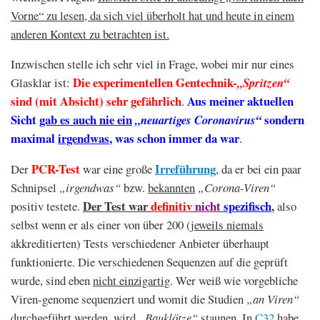
Vorne“ zu lesen, da sich viel überholt hat und heute in einem
anderen Kontext zu betrachten ist.
Inzwischen stelle ich sehr viel in Frage, wobei mir nur eines
Die experimentellen Gentechnik-
Glasklar ist:
„Spritzen“
sind (mit Absicht) sehr gefährlich
Aus meiner aktuellen
.
Sicht
gab es auch nie ein
sondern
„neuartiges Coronavirus“
maximal
irgendwas
, was schon immer da war
.
PCR-Test
Irreführung
Der
war eine große
, da er bei ein paar
Schnipsel
„irgendwas“
bzw.
bekannten
„Corona-Viren“
Der Test war
definitiv
nicht
spezifisch
,
positiv testete.
also
selbst wenn er als einer von über 200 (
jeweils niemals
akkreditierten) Tests verschiedener Anbieter überhaupt
funktionierte. Die verschiedenen Sequenzen auf die geprüft
wurde, sind eben
nicht einzigartig
. Wer weiß wie vorgebliche
Viren-genome sequenziert und womit die Studien
„an Viren“
durchgeführt werden, wird
„Bauklötze“
staunen. In
C32
habe