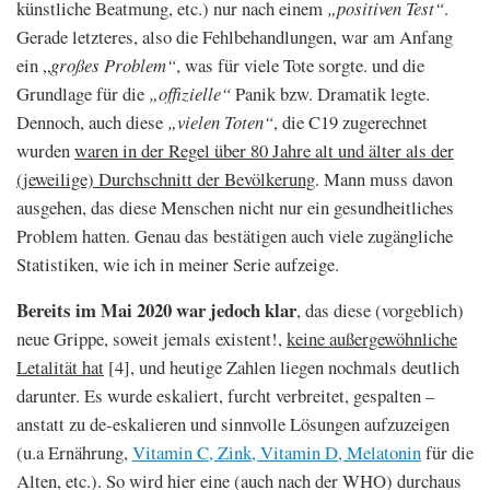
künstliche Beatmung, etc.) nur nach einem
„positiven Test“
.
Gerade letzteres, also die Fehlbehandlungen, war am Anfang
ein „
großes
Problem“
, was für viele Tote sorgte. und die
Grundlage für die
„offizielle“
Panik bzw. Dramatik legte.
Dennoch, auch diese
„vielen Toten“
, die C19 zugerechnet
wurden
waren in der Regel über 80 Jahre alt und älter als der
(jeweilige) Durchschnitt der Bevölkerung
. Mann muss davon
ausgehen, das diese Menschen nicht nur ein gesundheitliches
Problem hatten. Genau das bestätigen auch viele zugängliche
Statistiken, wie ich in meiner Serie aufzeige.
Bereits im Mai 2020 war jedoch klar
, das diese (vorgeblich)
neue Grippe, soweit jemals existent!,
keine außergewöhnliche
Letalität hat
[4], und heutige Zahlen liegen nochmals deutlich
darunter. Es wurde eskaliert, furcht verbreitet, gespalten –
anstatt zu de-eskalieren und sinnvolle Lösungen aufzuzeigen
(u.a Ernährung,
Vitamin C, Zink, Vitamin D, Melatonin
für die
Alten, etc.). So wird hier eine (auch nach der WHO) durchaus