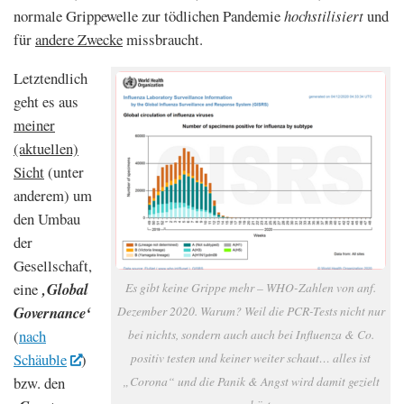
normale Grippewelle zur tödlichen Pandemie
hochstilisiert
und
für
andere Zwecke
missbraucht.
Letztendlich
geht es aus
meiner
(aktuellen)
Sicht
(unter
anderem) um
den Umbau
der
Gesellschaft,
eine
‚Global
Es gibt keine Grippe mehr – WHO-Zahlen von anf.
Governance‘
Dezember 2020. Warum? Weil die PCR-Tests nicht nur
(
nach
bei nichts, sondern auch auch bei Influenza & Co.
Schäuble
)
positiv testen und keiner weiter schaut… alles ist
bzw. den
„Corona“ und die Panik & Angst wird damit gezielt