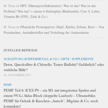
Tessa
zu
HPU (Hämopyrrollaktamurie): Was ist das? Was ist das
Problem? Was tun? + einem 4-Stufenplan (Bindemittel, Core 4, Leber,
Vitamin B6 (P5P), Zink & Co.)
Tessa
zu
Pflanzliche Proteinpulver (Hanf, Kürbis, Erbsen, Reis) – Von
Presskuchen, Antinährstoffen und Verteilung der Aminosäuren
ZUFÄLLIGE BEITRÄGE
AUSLEITUNG (SCHWERMETALL & CO.)
/
GIFTE
/
SUPPLEMENTE
Detox, Quecksilber & Chlorella: Teurer Bullshit? Gefährlich? oder
wirkliche Hilfe?
18. NOVEMBER 2017
PEMF
PEMF Teil 6: ICES P9 – ein M1 mit integrierten Spulen und
einem 9V-Li Akku-Block (doppelte Laufzeit) – Ultramobiles
PEMF für Gelenk & Knochen-„Autsch“, Migräne & Co. noch
kompakter!