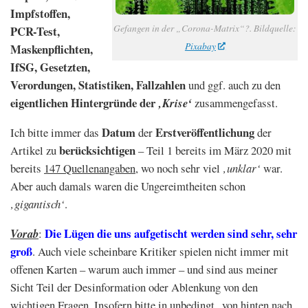
Impfstoffen,
Gefangen in der „Corona-Matrix“?. Bildquelle:
PCR-Test,
Pixabay
Maskenpflichten,
IfSG, Gesetzten,
Verordungen, Statistiken, Fallzahlen
und ggf. auch zu den
eigentlichen Hintergründe der
‚Krise‘
zusammengefasst.
Datum
Erstveröffentlichung
Ich bitte immer das
der
der
berücksichtigen
Artikel zu
– Teil 1 bereits im März 2020 mit
bereits
147 Quellenangaben
, wo noch sehr viel
‚unklar‘
war.
Aber auch damals waren die Ungereimtheiten schon
‚gigantisch‘
.
Die Lügen die uns aufgetischt werden sind sehr, sehr
Vorab
:
groß
. Auch viele scheinbare Kritiker spielen nicht immer mit
offenen Karten – warum auch immer – und sind aus meiner
Sicht Teil der Desinformation oder Ablenkung von den
wichtigen Fragen.
Insofern bitte in unbedingt „von hinten nach