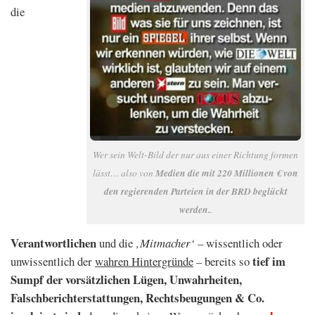
die
Wer sein Welt-Bild der nur aus einer Richtung formen
lässt… also von
Medien die mit 220 Millionen € von
den regierenden Parteien in der BRD beglückt
werden.
.
Verantwortlichen
und die
‚Mitmacher‘
– wissentlich oder
tief im
unwissentlich der
wahren Hintergründe
– bereits so
Sumpf der vorsätzlichen Lügen, Unwahrheiten,
Falschberichterstattungen, Rechtsbeugungen & Co.