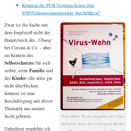
Konnten die PCR-Testmaschinen eine
SNP/Genomsequenzierung durchführen?
Zwar ist die Sache mit
dem Impfstoff nicht der
Hauptzweck der
‚Übung‘
bei Corona & Co. – aber
im Kontext des
Selbstschutzes
für sich
Familie
selber, seine
und
Kinder
der
(die alles gar
nicht überblicken
können) ist eine
Beschäftigung mit dieser
Thematik aus meiner
Sicht geboten.
Virus Wahn. Torsten Engelbrecht, Claus
Köhnlein. Eines der wichtigsten Bücher
Unbedingt empfehle ich