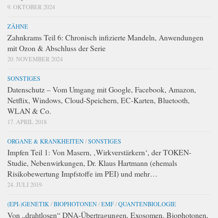
9. OKTOBER 2024
ZÄHNE
Zahnkrams Teil 6: Chronisch infizierte Mandeln, Anwendungen
mit Ozon & Abschluss der Serie
20. NOVEMBER 2024
SONSTIGES
Datenschutz – Vom Umgang mit Google, Facebook, Amazon,
Netflix, Windows, Cloud-Speichern, EC-Karten, Bluetooth,
WLAN & Co.
17. APRIL 2018
ORGANE & KRANKHEITEN
/
SONSTIGES
Impfen Teil 1: Von Masern, ‚Wirkverstärkern‘, der TOKEN-
Studie, Nebenwirkungen, Dr. Klaus Hartmann (ehemals
Risikobewertung Impfstoffe im PEI) und mehr…
24. JULI 2019
(EPI-)GENETIK
/
BIOPHOTONEN
/
EMF
/
QUANTENBIOLOGIE
Von „drahtlosen“ DNA-Übertragungen, Exosomen, Biophotonen,