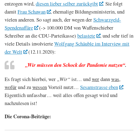
entzogen wird,
diesen lieber selber zurückgibt
. Sie folgt
damit
Frau Schawan
, ehemalige Bildungsministerin, und
vielen anderen. So sagt auch, der wegen der
Schwarzgeld-
Spendenaffäre
(-> 100.000 DM von Waffenschieber
Schreiber an die CDU-Parteikasse)
belastete
, und sehr tief in
viele Details involvierte
Wolfgang Schäuble im Interview mit
der Welt
(12.11.2020):
„Wir müssen den Schock der Pandemie nutzen“
.
Es fragt sich hierbei, wer
„Wir“
ist… und
wer
dann
was,
wofür
und zu
wessen
Vorteil nutzt…
Sesamstrasse eben
.
Eigentlich unfassbar… weil alles offen gesagt wird und
nachzulesen ist!
Die Corona-Beiträge: