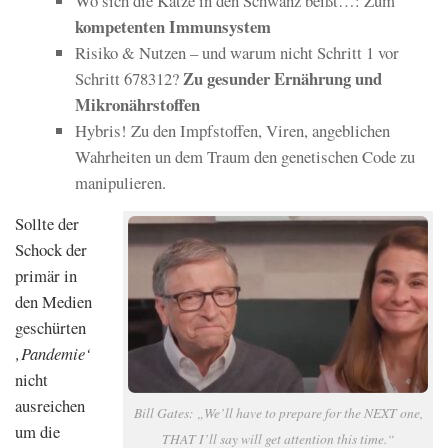
Wo sich die Katze in den Schwanz beißt…: Zum
kompetenten Immunsystem
Risiko & Nutzen – und warum nicht Schritt 1 vor
Zu gesunder Ernährung und
Schritt 678312?
Mikronährstoffen
Hybris! Zu den Impfstoffen, Viren, angeblichen
Wahrheiten un dem Traum den genetischen Code zu
manipulieren.
Sollte der
Schock der
primär in
den Medien
geschürten
‚Pandemie‘
nicht
ausreichen
Bill Gates: „We’ll have to prepare for the NEXT one,
um die
THAT I’ll say will get attention this time.“