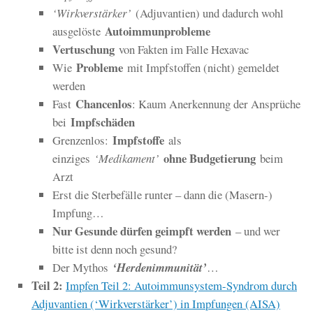
‘Wirkverstärker’
(
Adjuvantien
) und dadurch wohl
Autoimmunprobleme
ausgelöste
Vertuschung
von Fakten im Falle Hexavac
Probleme
Wie
mit Impfstoffen (nicht) gemeldet
werden
Chancenlos
Fast
: Kaum Anerkennung der Ansprüche
Impfschäden
bei
Impfstoffe
Grenzenlos:
als
ohne Budgetierung
einziges
‘Medikament’
beim
Arzt
Erst die Sterbefälle runter – dann die (Masern-)
Impfung…
Nur Gesunde dürfen geimpft werden
– und wer
bitte ist denn noch gesund?
Der Mythos
‘Herdenimmunität’
…
Teil 2:
Impfen Teil 2: Autoimmunsystem-Syndrom durch
Adjuvantien (‘Wirkverstärker’) in Impfungen (AISA)