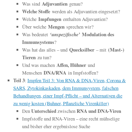
Adjuvantien
Was sind
genau?
Welche Stoffe
werden als Adjuvantien eingesetzt?
Impfungen
Welche
enthalten Adjuvantien?
Mengen
Über welche
sprechen wir?
Modulation des
Was bedeutet
‘unspezifische’
Immunsystems
?
Quecksilber
(Mast-)
Was hat das alles – und
– mit
Tieren
zu tun?
Affen, Hühner
Und was machen
und
DNA/RNA
Menschen
in Impfstoffen?
Teil 3
:
Impfen Teil 3: Von RNA & DNA-Viren, Corona &
SARS, Zytokinkaskaden, dem Immunsystem, falschen
Behandlungen, einer Impf-Pflicht – und Alternativen die
zu wenig kosten (Buhner, Pflanzliche Virenkiller)
Unterschied
RNA und DNA-Viren
Den
zwischen
Impfstoffe und RNA-Viren – eine recht mühselige
und bisher eher ergebnislose Suche