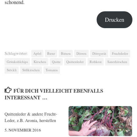
schonend.
Drucken
Schlagwörter:
Apfel
Birne
Birnen
Dörren
Dörrgerät
Fruchtleder
Grünkohlchips
Kirschen
Quitte
Quittenleder
Rohkost
Sauerkirschen
Stöckli
Süßkirschen
Tomaten
FÜR DICH VIELLEICHT EBENFALLS
INTERESSANT …
Quittenleder & andere Frucht-
0
Leder, z.B. Aronia, herstellen
5. NOVEMBER 2016