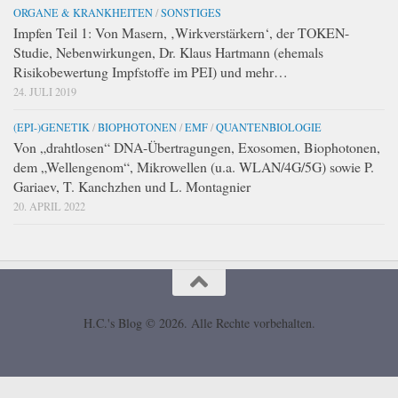
ORGANE & KRANKHEITEN
/
SONSTIGES
Impfen Teil 1: Von Masern, ‚Wirkverstärkern‘, der TOKEN-
Studie, Nebenwirkungen, Dr. Klaus Hartmann (ehemals
Risikobewertung Impfstoffe im PEI) und mehr…
24. JULI 2019
(EPI-)GENETIK
/
BIOPHOTONEN
/
EMF
/
QUANTENBIOLOGIE
Von „drahtlosen“ DNA-Übertragungen, Exosomen, Biophotonen,
dem „Wellengenom“, Mikrowellen (u.a. WLAN/4G/5G) sowie P.
Gariaev, T. Kanchzhen und L. Montagnier
20. APRIL 2022
H.C.'s Blog © 2026. Alle Rechte vorbehalten.