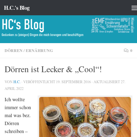
H.C.'s Blog
Zum Inhalt springen
DÖRREN
/
ERNÄHRUNG
0
Dörren ist Lecker & „Cool“!
VON
H.C.
· VERÖFFENTLICHT
19. SEPTEMBER 2016
· AKTUALISIERT
27.
APRIL 2022
Ich wollte
immer schon
mal was bez.
Dörren
schreiben –