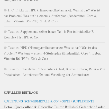
H.C. Fricke
zu
HPU (Hämopyrrollaktamurie): Was ist das? Was ist
das Problem? Was tun? + einem 4-Stufenplan (Bindemittel, Core 4,
Leber, Vitamin B6 (P5P), Zink & Co.)
Tessa
zu
Supplemente selber bauen Teil 4: Ein individueller B-
Komplex für HPU & Co.
Tessa
zu
HPU (Hämopyrrollaktamurie): Was ist das? Was ist das
Problem? Was tun? + einem 4-Stufenplan (Bindemittel, Core 4, Leber,
Vitamin B6 (P5P), Zink & Co.)
Tessa
zu
Pflanzliche Proteinpulver (Hanf, Kürbis, Erbsen, Reis) – Von
Presskuchen, Antinährstoffen und Verteilung der Aminosäuren
ZUFÄLLIGE BEITRÄGE
AUSLEITUNG (SCHWERMETALL & CO.)
/
GIFTE
/
SUPPLEMENTE
Detox, Quecksilber & Chlorella: Teurer Bullshit? Gefährlich? oder