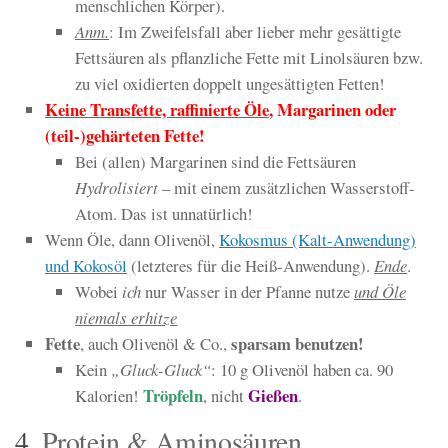
menschlichen Körper).
Anm.
: Im Zweifelsfall aber lieber mehr gesättigte
Fettsäuren als pflanzliche Fette mit Linolsäuren bzw.
zu viel oxidierten doppelt ungesättigten Fetten!
Keine Transfette, raffinierte Öle
, Margarinen oder
(teil-)gehärteten Fette!
Bei (allen) Margarinen sind die Fettsäuren
Hydrolisiert
– mit einem zusätzlichen Wasserstoff-
Atom. Das ist unnatürlich!
Wenn Öle, dann Olivenöl,
Kokosmus (Kalt-Anwendung)
und Kokosöl
(letzteres für die Heiß-Anwendung).
Ende
.
Wobei
ich
nur Wasser in der Pfanne nutze
und Öle
niemals erhitze
Fette
sparsam benutzen!
, auch Olivenöl & Co.,
Kein
„Gluck-Gluck“
: 10 g Olivenöl haben ca. 90
Tröpfeln
Gießen
Kalorien!
, nicht
.
4.
Protein & Aminosäuren