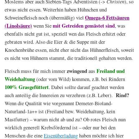
Moslems aber auch Siebten-Tags Adventisten (->
Christen
), so
etwas nicht essen. Weiterhin haben Hühnchen und
Omega-6 Fettsäuren
Schweinefleisch noch (übermäßig) viel
(Linolsäure)
mit Getreiden gemästet sind
wenn Sie
, was
ebenfalls nicht gut ist, speziell wen das Fleisch erhitzt oder
gebraten wird. Also die Eier & die Suppe mit der
Knochenbrühe essen, nicht eher nicht das Hühnerfleisch, soweit
es nicht von Hühnern stammt, die traditionell gehalten werden.
zwingend
Freiland und
Fleisch muss für mich immer
aus
Weidehaltung
(oder vom Wild) kommen, z.B. bei Rindern
100% Grasgefüttert
. Dabei sollte darauf geachtet werden
Rind?
auch anteilig die Innereien zu verzehren (z.B. Leber).
Wenn die Qualität wie vorgenannt Demeter-Bioland-
Naturland-1a++ ist (Freiland bzw. Weidehaltung, kein
Mastfutter) – warum nicht ab und zu? Ob rotes Fleisch nun
wirklich generell Krebsfördernd ist – oder nur bei den
Menschen die eine
Eisenüberladung
haben möchte ich hier