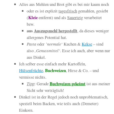
Alles aus Mehlen und Brot gibt es bei mir kaum noch
oder es ist explizit
tagesfrisch
gemahlen, gesiebt
Kleie
(
entfernt) und als
Sauerteig
verarbeitet
bzw.
aus
Auszugsmehl
hergestellt
, da dieses weniger
allergenes Potential hat.
Pasta
oder
’normale‘
Kuchen &
Kekse
– sind
also
‚Genussmittel‘
. Esse ich auch, aber wenn nur
aus Dinkel.
Ich selber esse einfach mehr Kartoffeln,
Buchweizen
Hülsenfrüchte
,
, Hirse & Co. – und
vermisse nichts.
Buchweizen gekeimt
Tipp
: Gerade
ist aus meiner
Sicht sehr verträglich!
Dinkel ist in der Regel jedoch noch unproblematisch,
speziell beim Backen, wie teils auch (Demeter)
Einkorn.