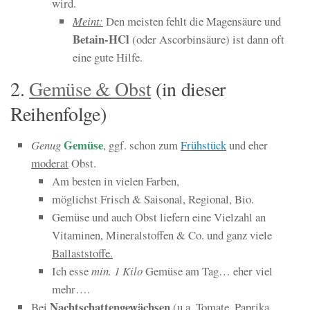
wird.
Meint:
Den meisten fehlt die Magensäure und
Betain-HCl
(oder Ascorbinsäure) ist dann oft
eine gute Hilfe.
2.
Gemüse & Obst
(in dieser
Reihenfolge)
Gemüse
Genug
, ggf. schon zum
Frühstück
und eher
moderat
Obst.
Am besten in vielen Farben,
möglichst Frisch & Saisonal, Regional, Bio.
Gemüse und auch Obst liefern eine Vielzahl an
Vitaminen, Mineralstoffen & Co. und ganz viele
Ballaststoffe.
Ich esse
min. 1 Kilo
Gemüse am Tag… eher viel
mehr….
Nachtschattengewächsen
Bei
(u.a. Tomate, Paprika,