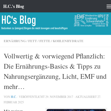
H.C.'s Blog
Zum Inhalt springen
ERNÄHRUNG
/
FETT
/
FETTE
/
KOHLENHYDRATE
Vollwertig & vorwiegend Pflanzlich:
Die Ernährungs-Basics & Tipps zu
Nahrungsergänzung, Licht, EMF und
mehr…
VON
H.C.
· VERÖFFENTLICHT
29. NOVEMBER 2017
· AKTUALISIERT
27.
FEBRUAR 2025
Mit meinen