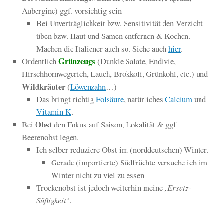
Aubergine) ggf. vorsichtig sein
Bei Unverträglichkeit bzw. Sensitivität den Verzicht
üben bzw. Haut und Samen entfernen & Kochen.
Machen die Italiener auch so. Siehe auch
hier
.
Grünzeugs
Ordentlich
(Dunkle Salate, Endivie,
Hirschhornwegerich, Lauch, Brokkoli, Grünkohl, etc.) und
Wildkräuter
(
Löwenzahn
…)
Das bringt richtig
Folsäure
, natürliches
Calcium
und
Vitamin K
.
Obst
Bei
den Fokus auf Saison, Lokalität & ggf.
Beerenobst legen.
Ich selber reduziere Obst im (norddeutschen) Winter.
Gerade (importierte) Südfrüchte versuche ich im
Winter nicht zu viel zu essen.
Trockenobst ist jedoch weiterhin meine
‚Ersatz-
Süßigkeit‘
.