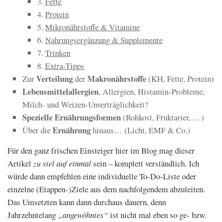
3.
Fette
4.
Protein
5.
Mikronährstoffe & Vitamine
6.
Nahrungsergänzung & Supplemente
7.
Trinken
8.
Extra-Tipps
Verteilung
Makronährstoffe
Zur
der
(KH, Fette, Protein)
Lebensmittelallergien
, Allergien, Histamin-Probleme,
Milch- und Weizen-Unverträglichkeit?
Spezielle Ernährungsformen
(Rohkost, Fruktarier, …)
Ernährung
Über die
hinaus… (Licht, EMF & Co.)
Für den ganz frischen Einsteiger hier im Blog mag dieser
Artikel
zu viel auf einmal
sein – komplett verständlich. Ich
würde dann empfehlen eine individuelle To-Do-Liste oder
einzelne (Etappen-)Ziele aus dem nachfolgendem abzuleiten.
Das Umsetzten kann dann durchaus dauern, denn
Jahrzehntelang
„angewöhntes“
ist nicht mal eben so ge- bzw.