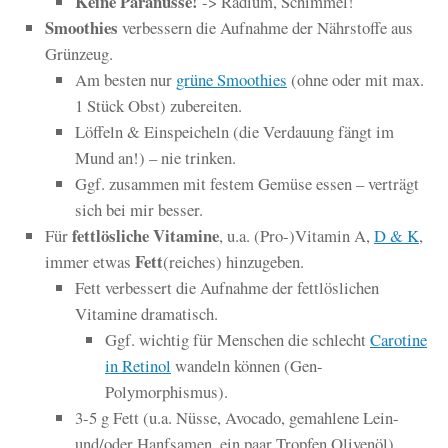
Keine Paranüsse!
-> Radium, Schimmel!
Smoothies
verbessern die Aufnahme der Nährstoffe aus
Grünzeug.
Am besten nur
grüne Smoothies
(ohne oder mit max.
1 Stück Obst) zubereiten.
Löffeln & Einspeicheln (die Verdauung fängt im
Mund an!) – nie trinken.
Ggf. zusammen mit festem Gemüse essen – verträgt
sich bei mir besser.
fettlösliche Vitamine
Für
, u.a. (Pro-)Vitamin A,
D & K
,
Fett
immer etwas
(reiches) hinzugeben.
Fett verbessert die Aufnahme der fettlöslichen
Vitamine dramatisch.
Ggf. wichtig für Menschen die schlecht
Carotine
in Retinol
wandeln können (Gen-
Polymorphismus).
3-5 g Fett (u.a. Nüsse, Avocado, gemahlene Lein-
und/oder Hanfsamen, ein paar Tropfen Olivenöl)