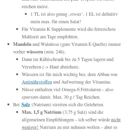
reichen meist.
1 TL ist also genug
‚etwas‘
. 1 EL ist definitiv
mein max. für einen Salat!
Für Vitamin K Supplemente wird die fettreichste
Mahlzeit am Tage empfohlen.
Mandeln
und Walnüsse (gute Vitamin E Quelle) immer
wässern
vorher
(min. 24h).
Dann im Kühlschrank bis zu 5 Tagen lagern und
Verzehren (-> Haut abziehen).
Wässern ist für mich wichtig bez. dem Abbau von
Antinährstoffen
und Aufwertung der Vitamine.
Nüsse enthalten viel Omega-6 Fettsäuren – also
sparsam
damit. Max. 30 g / Tag Reichen.
Salz
Bei
(Natrium) streiten sich die Gelehrten.
Max. 1,5 g Natrium
(3,75 g Salz) sind die
allgemeinen Empfehlungen – ich selber würde
nicht
weniger!
Natrium zu mir nehmen wollen – aber es