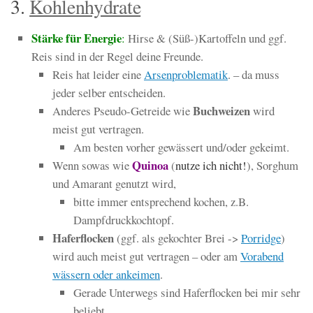
3.
Kohlenhydrate
Stärke für Energie
:
Hirse & (Süß-)Kartoffeln und ggf.
Reis sind in der Regel deine Freunde.
Reis hat leider eine
Arsenproblematik
. – da muss
jeder selber entscheiden.
Buchweizen
Anderes Pseudo-Getreide wie
wird
meist gut vertragen.
Am besten vorher gewässert und/oder gekeimt.
Quinoa
Wenn sowas wie
(
nutze ich nicht!
), Sorghum
und Amarant genutzt wird,
bitte immer entsprechend kochen, z.B.
Dampfdruckkochtopf.
Haferflocken
(ggf. als gekochter Brei ->
Porridge
)
wird auch meist gut vertragen – oder am
Vorabend
wässern oder ankeimen
.
Gerade Unterwegs sind Haferflocken bei mir sehr
beliebt.