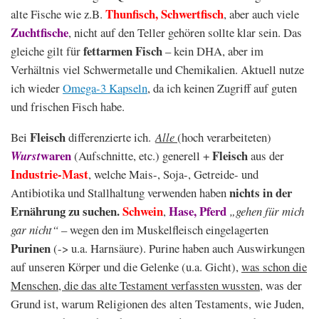
Thunfisch, Schwertfisch
alte Fische wie z.B.
, aber auch viele
Zuchtfische
, nicht auf den Teller gehören sollte klar sein. Das
fettarmen Fisch
gleiche gilt für
– kein DHA, aber im
Verhältnis viel Schwermetalle und Chemikalien. Aktuell nutze
ich wieder
Omega-3 Kapseln
, da ich keinen Zugriff auf guten
und frischen Fisch habe.
Fleisch
Bei
differenzierte ich.
Alle
(hoch verarbeiteten)
waren
Fleisch
Wurst
(Aufschnitte, etc.)
generell +
aus der
Industrie-Mast
, welche Mais-, Soja-, Getreide- und
nichts in der
Antibiotika und Stallhaltung verwenden haben
Ernährung zu suchen.
Schwein
Hase, Pferd
,
„gehen für mich
gar nicht“
– wegen den im Muskelfleisch eingelagerten
Purinen
(-> u.a. Harnsäure). Purine haben auch Auswirkungen
auf unseren Körper und die Gelenke (u.a. Gicht),
was schon die
Menschen, die das alte Testament verfassten wussten
, was der
Grund ist, warum Religionen des alten Testaments, wie Juden,