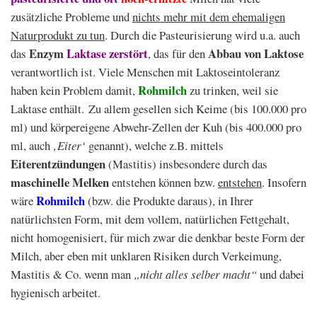
zusätzliche Probleme und
nichts mehr mit dem ehemaligen
Naturprodukt zu tun
. Durch die Pasteurisierung wird u.a. auch
Enzym
Laktase zerstört
Abbau von Laktose
das
, das für den
verantwortlich ist. Viele Menschen mit Laktoseintoleranz
Rohmilch
haben kein Problem damit,
zu trinken, weil sie
Laktase enthält. Zu allem gesellen sich Keime (bis 100.000 pro
ml) und körpereigene Abwehr-Zellen der Kuh (bis 400.000 pro
ml, auch
‚Eiter‘
genannt), welche z.B. mittels
Eiterentzündungen
(Mastitis) insbesondere durch das
maschinelle Melken
entstehen können bzw.
entstehen
. Insofern
Rohmilch
wäre
(bzw. die Produkte daraus), in Ihrer
natürlichsten Form, mit dem vollem, natürlichen Fettgehalt,
nicht homogenisiert, für mich zwar die denkbar beste Form der
Milch, aber eben mit unklaren Risiken durch Verkeimung,
Mastitis & Co. wenn man
„nicht alles selber macht“
und dabei
hygienisch arbeitet.