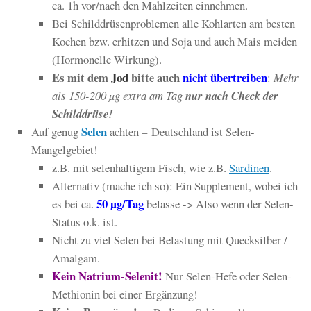
ca. 1h vor/nach den Mahlzeiten einnehmen.
Bei Schilddrüsenproblemen alle Kohlarten am besten
Kochen bzw. erhitzen und Soja und auch Mais meiden
(Hormonelle Wirkung).
Es mit dem
Jod
bitte auch
nicht übertreiben
:
M
ehr
als 150-200 µg extra am Tag
nur nach Check der
Schilddrüse!
Selen
Auf genug
achten – Deutschland ist Selen-
Mangelgebiet!
z.B. mit selenhaltigem Fisch, wie z.B.
Sardinen
.
Alternativ (mache ich so): Ein Supplement, wobei ich
50 µg/Tag
es bei ca.
belasse -> Also wenn der Selen-
Status o.k. ist.
Nicht zu viel Selen bei Belastung mit Quecksilber /
Amalgam.
Kein Natrium-Selenit!
Nur Selen-Hefe oder Selen-
Methionin bei einer Ergänzung!