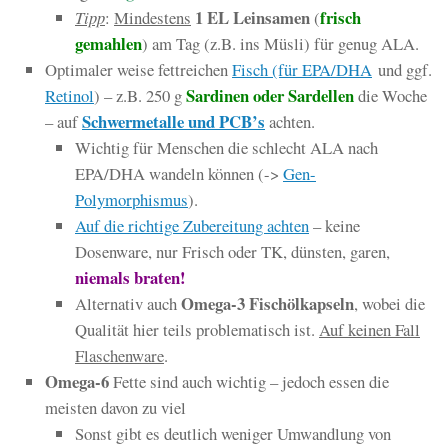
1 EL Leinsamen
frisch
Tipp
:
Mindestens
(
gemahlen
) am Tag (z.B. ins Müsli) für genug ALA.
Optimaler weise fettreichen
Fisch (für EPA/DHA
und ggf.
Sardinen oder Sardellen
Retinol
) – z.B. 250 g
die Woche
Schwermetalle und PCB’s
– auf
achten.
Wichtig für Menschen die schlecht ALA nach
EPA/DHA wandeln können (->
Gen-
Polymorphismus
).
Auf die richtige Zubereitung achten
– keine
Dosenware, nur Frisch oder TK, dünsten, garen,
niemals braten!
Omega-3 Fischölkapseln
Alternativ auch
, wobei die
Qualität hier teils problematisch ist.
Auf keinen Fall
Flaschenware
.
Omega-6
Fette sind auch wichtig – jedoch essen die
meisten davon zu viel
Sonst gibt es deutlich weniger Umwandlung von