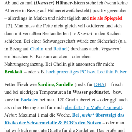
(
)
Hühner-Eiern
Ab und zu mal
Demeter
stehe ich (wenn keine
Allergie in Bezug auf Hühnereiweiß besteht) positiv gegenüber
nie als Spiegelei
– allerdings in Maßen und nicht täglich und
[3]. Man muss die Fette nicht gleich voll oxidieren und sich
dann mit verrußten Bestandteilen (->
Kruste
) in den Rachen
schieben. Bei einer Schwangerschaft würde zur Sicherheit (u.a.
in Bezug auf
Cholin
und
Retinol
) durchaus auch
‚Veganern‘
ein bisschen Ei-Konsum anraten – oder eben
Nahrungsergänzung. Bei Cholin gilt ansonsten für mich:
Brokkoli
– oder z.B.
hoch prozentiges PC bzw. Lecithin Pulver.
Fisch
Sardine, Sardelle
Fetter
wie
(insb. für
DHA
) – frisch
in Wasser gedünstet
und bei niedrigen Temperaturen
, bzw.
kurz im
Backofen
bei max. 120 Grad zubereitet – oder ggf. auch
als roher Hering sind für mich
ebenfalls (in Maßen) sinnvoll
.
Bei
übersteigt das
Meint
: Maximal 1 mal die Woche.
‚mehr‘
Risiko der Schwermetalle & PCB’s den
Nutzen
– oder man
hat wirklich eine gute Quelle für die Sardellen.
Das große und