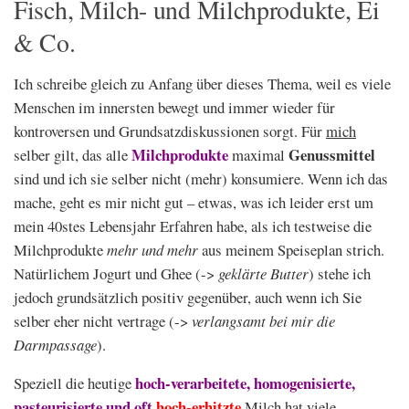
Fisch, Milch- und Milchprodukte, Ei
& Co.
Ich schreibe gleich zu Anfang über dieses Thema, weil es viele
Menschen im innersten bewegt und immer wieder für
kontroversen und Grundsatzdiskussionen sorgt. Für
mich
Milchprodukte
Genussmittel
selber gilt, das alle
maximal
sind und ich sie selber nicht (mehr) konsumiere. Wenn ich das
mache, geht es mir nicht gut – etwas, was ich leider erst um
mein 40stes Lebensjahr Erfahren habe, als ich testweise die
Milchprodukte
mehr und mehr
aus meinem Speiseplan strich.
Natürlichem Jogurt und Ghee (->
geklärte Butter
) stehe ich
jedoch grundsätzlich positiv gegenüber, auch wenn ich Sie
selber eher nicht vertrage (->
verlangsamt bei mir die
Darmpassage
).
hoch-verarbeitete, homogenisierte,
Speziell die heutige
pasteurisierte und oft
hoch-erhitzte
Milch hat viele