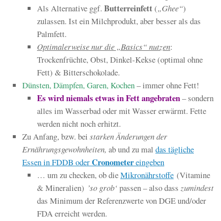
Butterreinfett
Als Alternative ggf.
(
„Ghee“
)
zulassen. Ist ein Milchprodukt, aber besser als das
Palmfett.
Optimalerweise nur die „Basics“ nutzen
:
Trockenfrüchte, Obst, Dinkel-Kekse (optimal ohne
Fett) & Bitterschokolade.
Dünsten, Dämpfen,
Garen
, Kochen
– immer ohne Fett!
Es wird niemals etwas in Fett angebraten
– sondern
alles im Wasserbad oder mit Wasser erwärmt. Fette
werden nicht noch erhitzt.
Zu Anfang, bzw. bei
starken Änderungen der
Ernährungsgewohnheiten,
ab und zu mal
das tägliche
Cronometer
Essen in FDDB oder
eingeben
… um zu checken, ob die
Mikronährstoffe
(Vitamine
& Mineralien)
’so grob‘
passen – also dass
zumindest
das Minimum der Referenzwerte von DGE und/oder
FDA erreicht werden.