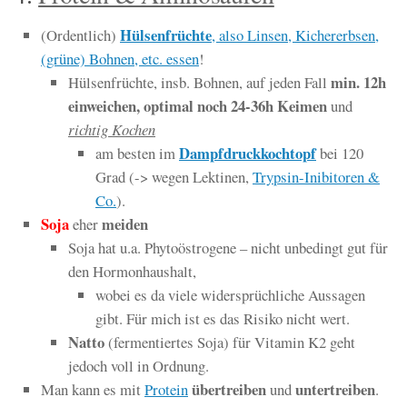
Hülsenfrüchte
(Ordentlich)
, also Linsen, Kichererbsen,
(grüne) Bohnen, etc. essen
!
min. 12h
Hülsenfrüchte, insb. Bohnen, auf jeden Fall
einweichen, optimal noch 24-36h Keimen
und
richtig Kochen
Dampfdruckkochtopf
am besten im
bei 120
Grad (-> wegen Lektinen,
Trypsin-Inibitoren &
Co.
).
Soja
meiden
eher
Soja hat u.a. Phytoöstrogene – nicht unbedingt gut für
den Hormonhaushalt,
wobei es da viele widersprüchliche Aussagen
gibt. Für mich ist es das Risiko nicht wert.
Natto
(fermentiertes Soja) für Vitamin K2 geht
jedoch voll in Ordnung.
übertreiben
untertreiben
Man kann es mit
Protein
und
.