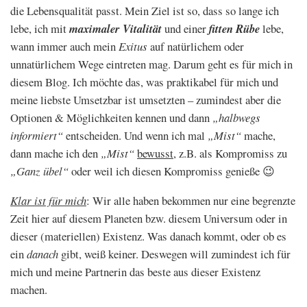
die Lebensqualität passt. Mein Ziel ist so, dass so lange ich
lebe, ich mit
maximaler Vitalität
und einer
fitten Rübe
lebe,
wann immer auch mein
Exitus
auf natürlichem oder
unnatürlichem Wege eintreten mag. Darum geht es für mich in
diesem Blog. Ich möchte das, was praktikabel für mich und
meine liebste Umsetzbar ist umsetzten – zumindest aber die
Optionen & Möglichkeiten kennen und dann
„halbwegs
informiert“
entscheiden. Und wenn ich mal
„Mist“
mache,
dann mache ich den
„Mist“
bewusst
, z.B. als Kompromiss zu
„Ganz übel“
oder weil ich diesen Kompromiss genieße 😉
Klar ist für mich
: Wir alle haben bekommen nur eine begrenzte
Zeit hier auf diesem Planeten bzw. diesem Universum oder in
dieser (materiellen) Existenz. Was danach kommt, oder ob es
ein
danach
gibt, weiß keiner. Deswegen will zumindest ich für
mich und meine Partnerin das beste aus dieser Existenz
machen.