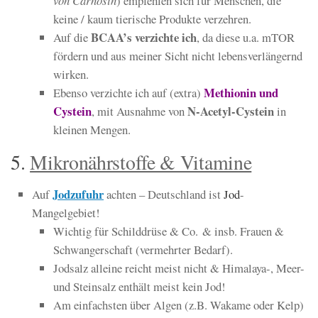
von Carnosin
) empfehlen sich für Menschen, die
keine / kaum tierische Produkte verzehren.
BCAA’s
verzichte ich
Auf die
, da diese u.a. mTOR
fördern und aus meiner Sicht nicht lebensverlängernd
wirken.
Methionin und
Ebenso verzichte ich auf (extra)
Cystein
N-Acetyl-Cystein
, mit Ausnahme von
in
kleinen Mengen.
5.
Mikronährstoffe & Vitamine
Jodzufuhr
Auf
achten – Deutschland ist
Jod
-
Mangelgebiet!
Wichtig für Schilddrüse & Co. & insb. Frauen &
Schwangerschaft (vermehrter Bedarf).
Jodsalz alleine reicht meist nicht & Himalaya-, Meer-
und Steinsalz enthält meist kein Jod!
Am einfachsten über Algen (z.B. Wakame oder Kelp)