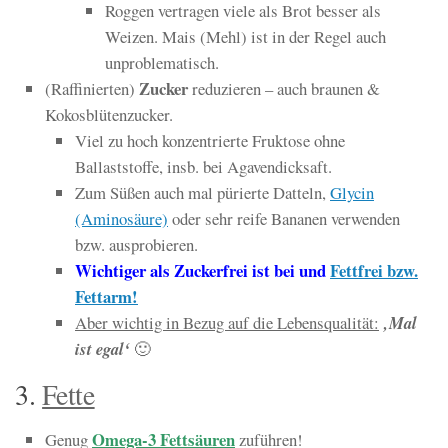
Roggen vertragen viele als Brot besser als
Weizen. Mais (Mehl) ist in der Regel auch
unproblematisch.
Zucker
(Raffinierten)
reduzieren – auch braunen &
Kokosblütenzucker.
Viel zu hoch konzentrierte Fruktose ohne
Ballaststoffe, insb. bei Agavendicksaft.
Zum Süßen auch mal pürierte Datteln,
Glycin
(Aminosäure)
oder sehr reife Bananen verwenden
bzw. ausprobieren.
Wichtiger als Zuckerfrei ist bei und
Fettfrei bzw.
Fettarm!
Aber wichtig in Bezug auf die Lebensqualität:
‚Mal
ist egal‘
🙂
3.
Fette
Omega-3 Fettsäuren
Genug
zuführen!