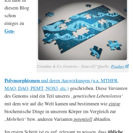
diesem Blog
schon
einiges zu
Gen-
23andme & Co. Gentests – Sinnvoll? Quelle:
Pixabay
Polymorphismen
und deren Auswirkungen (u.a. MTHFR,
MAO, DAO, PEMT, NOS3, etc.)
geschrieben. Diese
Varianten
des Genoms sind ein Teil unseres
‚genetischen Lebenslottos‘
mit dem wir auf die Welt kamen und bestimmen wie
einige
biochemische Dinge in unserem Körper im Vergleich zur
‚Mehrheit‘
bzw. anderen Varianten
potentiell
ablaufen.
übliche
Im ersten Schritt ist es ggf. relevant zu wissen, dass