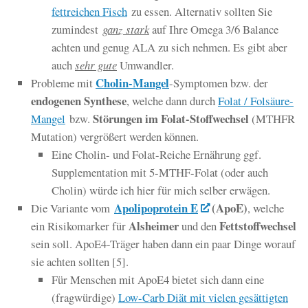
fettreichen Fisch
zu essen. Alternativ sollten Sie
zumindest
ganz stark
auf Ihre Omega 3/6 Balance
achten und genug ALA zu sich nehmen. Es gibt aber
auch
sehr gute
Umwandler.
Cholin-Mangel
Probleme mit
-Symptomen bzw. der
endogenen Synthese
, welche dann durch
Folat / Folsäure-
Störungen im Folat-Stoffwechsel
Mangel
bzw.
(MTHFR
Mutation) vergrößert werden können.
Eine Cholin- und Folat-Reiche Ernährung ggf.
Supplementation mit 5-MTHF-Folat (oder auch
Cholin) würde ich hier für mich selber erwägen.
Apolipoprotein E
(ApoE)
Die Variante vom
, welche
Alsheimer
Fettstoffwechsel
ein Risikomarker für
und den
sein soll. ApoE4-Träger haben dann ein paar Dinge worauf
sie achten sollten [5].
Für Menschen mit ApoE4 bietet sich dann eine
(fragwürdige)
Low-Carb Diät mit vielen gesättigten