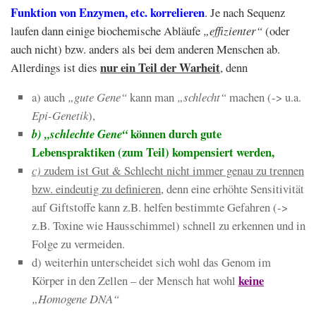
Funktion von Enzymen, etc. korrelieren
. Je nach Sequenz
laufen dann einige biochemische Abläufe
„effizienter“
(oder
auch nicht) bzw. anders als bei dem anderen Menschen ab.
nur ein Teil der Warheit
Allerdings ist dies
, denn
a) auch
„gute Gene“
kann man
„schlecht“
machen (-> u.a.
Epi-Genetik
),
können durch gute
b) „
schlechte Gene“
Lebenspraktiken (zum Teil) kompensiert werden,
c)
zudem ist Gut & Schlecht nicht immer genau zu trennen
bzw. eindeutig zu definieren
, denn eine erhöhte Sensitivität
auf Giftstoffe kann z.B. helfen bestimmte Gefahren (->
z.B. Toxine wie Hausschimmel) schnell zu erkennen und in
Folge zu vermeiden.
d) weiterhin unterscheidet sich wohl das Genom im
keine
Körper in den Zellen – der Mensch hat wohl
„Homogene DNA“