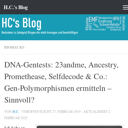
H.C.'s Blog
Zum Inhalt springen
BIOHACKS
DNA-Gentests: 23andme, Ancestry,
Promethease, Selfdecode & Co.:
Gen-Polymorphismen ermitteln –
Sinnvoll?
VON
H.C.
· VERÖFFENTLICHT
27. FEBRUAR 2019
· AKTUALISIERT
2.
FEBRUAR 2025
Ich habe in