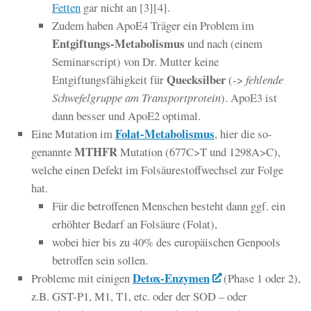
Fetten
gar nicht an [3][4].
Zudem haben ApoE4 Träger ein Problem im
Entgiftungs-Metabolismus
und nach (einem
Seminarscript) von Dr. Mutter keine
Quecksilber
Entgiftungsfähigkeit für
(->
fehlende
Schwefelgruppe am Transportprotein
). ApoE3 ist
dann besser und ApoE2 optimal.
Folat-Metabolismus
Eine Mutation im
, hier die so-
MTHFR
genannte
Mutation (677C>T und 1298A>C),
welche einen Defekt im Folsäurestoffwechsel zur Folge
hat.
Für die betroffenen Menschen besteht dann ggf. ein
erhöhter Bedarf an Folsäure (Folat),
wobei hier bis zu 40% des europäischen Genpools
betroffen sein sollen.
Detox-Enzymen
Probleme mit einigen
(Phase 1 oder 2),
z.B. GST-P1, M1, T1, etc. oder der SOD – oder