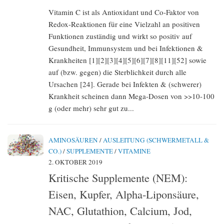
Vitamin C ist als Antioxidant und Co-Faktor von
Redox-Reaktionen für eine Vielzahl an positiven
Funktionen zuständig und wirkt so positiv auf
Gesundheit, Immunsystem und bei Infektionen &
Krankheiten [1][2][3][4][5][6][7][8][11][52] sowie
auf (bzw. gegen) die Sterblichkeit durch alle
Ursachen [24]. Gerade bei Infekten & (schwerer)
Krankheit scheinen dann Mega-Dosen von >>10-100
g (oder mehr) sehr gut zu...
AMINOSÄUREN
/
AUSLEITUNG (SCHWERMETALL &
CO.)
/
SUPPLEMENTE
/
VITAMINE
2. OKTOBER 2019
Kritische Supplemente (NEM):
Eisen, Kupfer, Alpha-Liponsäure,
NAC, Glutathion, Calcium, Jod,