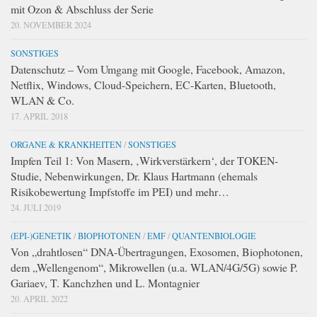
mit Ozon & Abschluss der Serie
20. NOVEMBER 2024
SONSTIGES
Datenschutz – Vom Umgang mit Google, Facebook, Amazon,
Netflix, Windows, Cloud-Speichern, EC-Karten, Bluetooth,
WLAN & Co.
17. APRIL 2018
ORGANE & KRANKHEITEN
/
SONSTIGES
Impfen Teil 1: Von Masern, ‚Wirkverstärkern‘, der TOKEN-
Studie, Nebenwirkungen, Dr. Klaus Hartmann (ehemals
Risikobewertung Impfstoffe im PEI) und mehr…
24. JULI 2019
(EPI-)GENETIK
/
BIOPHOTONEN
/
EMF
/
QUANTENBIOLOGIE
Von „drahtlosen“ DNA-Übertragungen, Exosomen, Biophotonen,
dem „Wellengenom“, Mikrowellen (u.a. WLAN/4G/5G) sowie P.
Gariaev, T. Kanchzhen und L. Montagnier
20. APRIL 2022