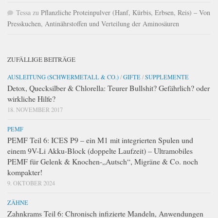
Tessa
zu
Pflanzliche Proteinpulver (Hanf, Kürbis, Erbsen, Reis) – Von
Presskuchen, Antinährstoffen und Verteilung der Aminosäuren
ZUFÄLLIGE BEITRÄGE
AUSLEITUNG (SCHWERMETALL & CO.)
/
GIFTE
/
SUPPLEMENTE
Detox, Quecksilber & Chlorella: Teurer Bullshit? Gefährlich? oder
wirkliche Hilfe?
18. NOVEMBER 2017
PEMF
PEMF Teil 6: ICES P9 – ein M1 mit integrierten Spulen und
einem 9V-Li Akku-Block (doppelte Laufzeit) – Ultramobiles
PEMF für Gelenk & Knochen-„Autsch“, Migräne & Co. noch
kompakter!
9. OKTOBER 2024
ZÄHNE
Zahnkrams Teil 6: Chronisch infizierte Mandeln, Anwendungen