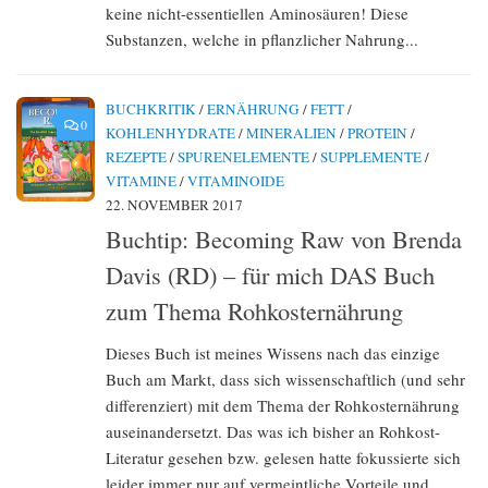
keine nicht-essentiellen Aminosäuren! Diese
Substanzen, welche in pflanzlicher Nahrung...
BUCHKRITIK
/
ERNÄHRUNG
/
FETT
/
0
KOHLENHYDRATE
/
MINERALIEN
/
PROTEIN
/
REZEPTE
/
SPURENELEMENTE
/
SUPPLEMENTE
/
VITAMINE
/
VITAMINOIDE
22. NOVEMBER 2017
Buchtip: Becoming Raw von Brenda
Davis (RD) – für mich DAS Buch
zum Thema Rohkosternährung
Dieses Buch ist meines Wissens nach das einzige
Buch am Markt, dass sich wissenschaftlich (und sehr
differenziert) mit dem Thema der Rohkosternährung
auseinandersetzt. Das was ich bisher an Rohkost-
Literatur gesehen bzw. gelesen hatte fokussierte sich
leider immer nur auf vermeintliche Vorteile und