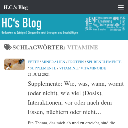
H.C.'s Blog
Zum Inhalt springen
SCHLAGWÖRTER:
VITAMINE
FETTE
/
MINERALIEN
/
PROTEIN
/
SPURENELEMENTE
/
SUPPLEMENTE
/
VITAMINE
/
VITAMINOIDE
21. JULI 2021
Supplemente: Wie, was, wann, womit
(oder nicht), wie viel (Dosis),
Interaktionen, vor oder nach dem
Essen, nüchtern oder nicht…
Ein Thema, das mich ab und zu erreicht, sind die