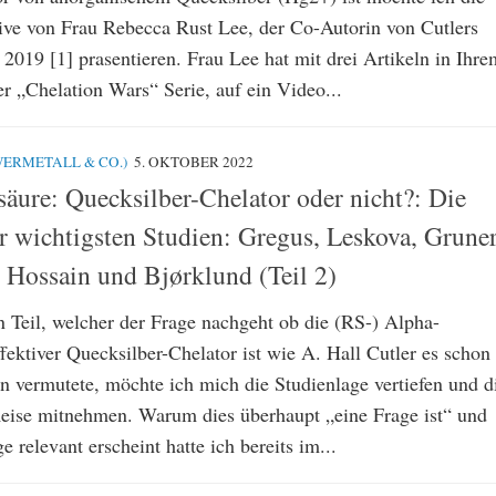
tive von Frau Rebecca Rust Lee, der Co-Autorin von Cutlers
2019 [1] prasentieren. Frau Lee hat mit drei Artikeln in Ihre
er „Chelation Wars“ Serie, auf ein Video...
ERMETALL & CO.)
5. OKTOBER 2022
äure: Quecksilber-Chelator oder nicht?: Die
r wichtigsten Studien: Gregus, Leskova, Gruner
Hossain und Bjørklund (Teil 2)
n Teil, welcher der Frage nachgeht ob die (RS-) Alpha-
fektiver Quecksilber-Chelator ist wie A. Hall Cutler es schon
n vermutete, möchte ich mich die Studienlage vertiefen und d
Reise mitnehmen. Warum dies überhaupt „eine Frage ist“ und
 relevant erscheint hatte ich bereits im...