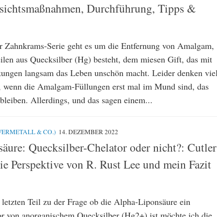
rsichtsmaßnahmen, Durchführung, Tipps &
er Zahnkrams-Serie geht es um die Entfernung von Amalgam,
ilen aus Quecksilber (Hg) besteht, dem miesen Gift, das mit
kungen langsam das Leben unschön macht. Leider denken vie
), wenn die Amalgam-Füllungen erst mal im Mund sind, das
 bleiben. Allerdings, und das sagen einem...
ERMETALL & CO.)
14. DEZEMBER 2022
äure: Quecksilber-Chelator oder nicht?: Cutler
ie Perspektive von R. Rust Lee und mein Fazit
 letzten Teil zu der Frage ob die Alpha-Liponsäure ein
tor von anorganischem Quecksilber (Hg2+) ist möchte ich die