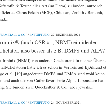
iftstoffe & Toxine aller Art (im Darm) zu binden, nutze ich
iziertes Citrus Pektin (MCP), Chitosan, Zeolith / Bentonit,
und...
ERMETALL & CO.)
/
ENTGIFTUNG
22. DEZEMBER 2021
 Irminix® (auch OSR #1, NBMI) ein idealer
Chelator, also besser als z.B. DMPS und ALA?
t Irminix (NBMI) von anderen Chelatoren? In meiner Übersi
all-Chelatoren hatte ich es schon in Verweis auf Bjørklund e
rge et al. [19] angedeutet: DMPS und DMSA sind wohl keine
n und auch die von Cutler favorisierte Alpha-Liponsäure hat
ng. Sie binden zwar Quecksilber & Co., aber jeweils...
ERMETALL & CO.)
/
ENTGIFTUNG
24. NOVEMBER 2021