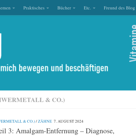
hemen
Praktisches
Bücher
Etc.
Freund des Blog
HWERMETALL & CO.)
ERMETALL & CO.)
/
ZÄHNE
7. AUGUST 2024
il 3: Amalgam-Entfernung – Diagnose,