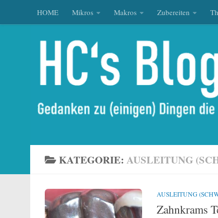
HOME
Mikros
Makros
Zubereiten
T
Zum Inhalt springen
KATEGORIE:
AUSLEITUNG (SC
AUSLEITUNG (SCHW
Zahnkrams Te