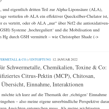
, und eigentlich dritten Teil zur Alpha-Liponsäure (ALA),
age vertiefen ob ALA ein effektiver Quecksilber-Chelator ist,
r es vertritt, oder ob ALA „nur“ über Nrf2 die antioxidativen
(GSH) Systeme ‚hochreguliert‘ und die Mobilisation und
 Hg durch GSH vermittelt – wie Christopher Shade (->
ERMETALL & CO.)
/
ENTGIFTUNG
12. JANUAR 2022
für Schwermetalle, Chemikalien, Toxine & Co:
ifiziertes Citrus-Pektin (MCP), Chitosan,
 Übersicht, Einnahme, Interaktionen
l möchte ich kurz auf die Thematik der ‚richtigen‘ Einnahme
eingehen – also meine eigene unverbindliche Perspektive dara
eren Ansichten entsprechen muss. Als meine wichtigsten