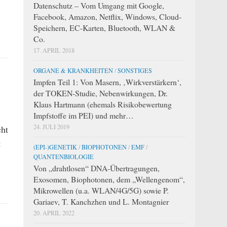
Datenschutz – Vom Umgang mit Google,
Facebook, Amazon, Netflix, Windows, Cloud-
Speichern, EC-Karten, Bluetooth, WLAN &
Co.
17. APRIL 2018
ORGANE & KRANKHEITEN
/
SONSTIGES
Impfen Teil 1: Von Masern, ‚Wirkverstärkern‘,
der TOKEN-Studie, Nebenwirkungen, Dr.
Klaus Hartmann (ehemals Risikobewertung
Impfstoffe im PEI) und mehr…
24. JULI 2019
cht
t
(EPI-)GENETIK
/
BIOPHOTONEN
/
EMF
/
QUANTENBIOLOGIE
Von „drahtlosen“ DNA-Übertragungen,
Exosomen, Biophotonen, dem „Wellengenom“,
Mikrowellen (u.a. WLAN/4G/5G) sowie P.
Gariaev, T. Kanchzhen und L. Montagnier
20. APRIL 2022