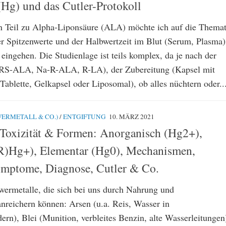
(Hg) und das Cutler-Protokoll
n Teil zu Alpha-Liponsäure (ALA) möchte ich auf die Themat
er Spitzenwerte und der Halbwertzeit im Blut (Serum, Plasma)
 eingehen. Die Studienlage ist teils komplex, da je nach der
S-ALA, Na-R-ALA, R-LA), der Zubereitung (Kapsel mit
 Tablette, Gelkapsel oder Liposomal), ob alles nüchtern oder..
ERMETALL & CO.)
/
ENTGIFTUNG
10. MÄRZ 2021
 Toxizität & Formen: Anorganisch (Hg2+),
R)Hg+), Elementar (Hg0), Mechanismen,
mptome, Diagnose, Cutler & Co.
hwermetalle, die sich bei uns durch Nahrung und
nreichern können: Arsen (u.a. Reis, Wasser in
rn), Blei (Munition, verbleites Benzin, alte Wasserleitungen