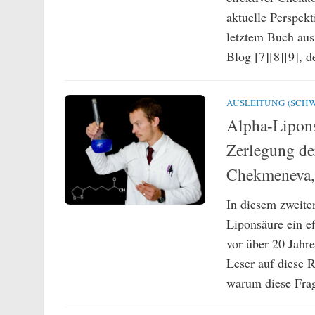
aktuelle Perspek
letztem Buch aus 
Blog [7][8][9], d
AUSLEITUNG (SCHW
Alpha-Lipons
Zerlegung de
Chekmeneva, 
In diesem zweite
Liponsäure ein ef
vor über 20 Jahre
Leser auf diese 
warum diese Frage