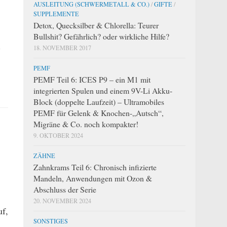
AUSLEITUNG (SCHWERMETALL & CO.)
/
GIFTE
/
SUPPLEMENTE
Detox, Quecksilber & Chlorella: Teurer
Bullshit? Gefährlich? oder wirkliche Hilfe?
-
18. NOVEMBER 2017
PEMF
PEMF Teil 6: ICES P9 – ein M1 mit
integrierten Spulen und einem 9V-Li Akku-
Block (doppelte Laufzeit) – Ultramobiles
PEMF für Gelenk & Knochen-„Autsch“,
Migräne & Co. noch kompakter!
9. OKTOBER 2024
ZÄHNE
Zahnkrams Teil 6: Chronisch infizierte
Mandeln, Anwendungen mit Ozon &
Abschluss der Serie
20. NOVEMBER 2024
uf,
SONSTIGES