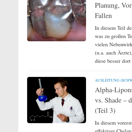
Planung, Vo
Fallen
In diesem Teil d
was zu großen Te
vielen Nebenwir
(u.a. auch Ärzte
diese besser dort
AUSLEITUNG (SCHW
Alpha-Lipons
vs. Shade – d
(Teil 3)
In diesem vorerst
effektiver Chela