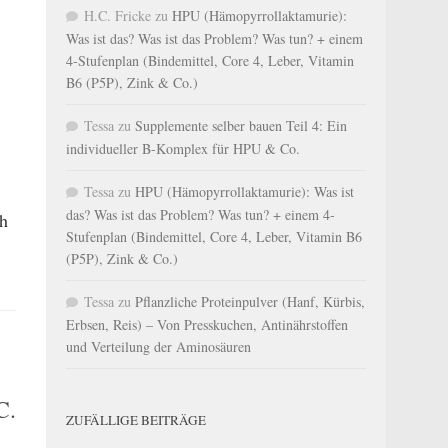
H.C. Fricke
zu
HPU (Hämopyrrollaktamurie):
Was ist das? Was ist das Problem? Was tun? + einem
4-Stufenplan (Bindemittel, Core 4, Leber, Vitamin
B6 (P5P), Zink & Co.)
Tessa
zu
Supplemente selber bauen Teil 4: Ein
individueller B-Komplex für HPU & Co.
Tessa
zu
HPU (Hämopyrrollaktamurie): Was ist
das? Was ist das Problem? Was tun? + einem 4-
ch
Stufenplan (Bindemittel, Core 4, Leber, Vitamin B6
(P5P), Zink & Co.)
Tessa
zu
Pflanzliche Proteinpulver (Hanf, Kürbis,
Erbsen, Reis) – Von Presskuchen, Antinährstoffen
und Verteilung der Aminosäuren
C.
ZUFÄLLIGE BEITRÄGE