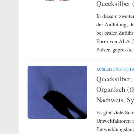
Quecksilber 
In diesem zweite
der Anflutung, d
bei oraler Zufuhr
Form von ALA (R
Pulver, gepresste
AUSLEITUNG (SCHW
Quecksilber,
Organisch ((
Nachweis, Sy
Es gibt viele Sc
Umweltfaktoren a
Entwicklungslände