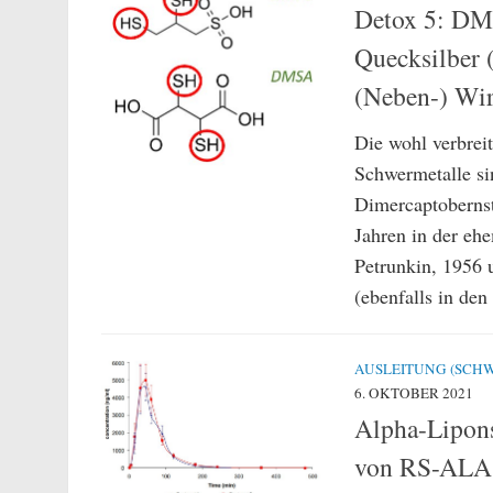
Detox 5: DM
Quecksilber 
(Neben-) Wi
Die wohl verbrei
Schwermetalle s
Dimercaptoberns
Jahren in der eh
Petrunkin, 1956 
(ebenfalls in de
AUSLEITUNG (SCHW
6. OKTOBER 2021
Alpha-Lipons
von RS-ALA,