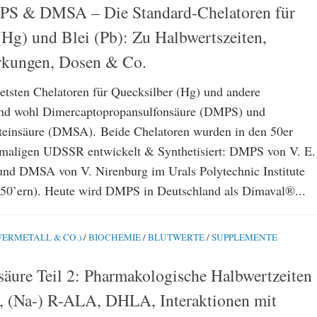
PS & DMSA – Die Standard-Chelatoren für
(Hg) und Blei (Pb): Zu Halbwertszeiten,
rkungen, Dosen & Co.
tetsten Chelatoren für Quecksilber (Hg) und andere
ind wohl Dimercaptopropansulfonsäure (DMPS) und
teinsäure (DMSA). Beide Chelatoren wurden in den 50er
emaligen UDSSR entwickelt & Synthetisiert: DMPS von V. E.
und DMSA von V. Nirenburg im Urals Polytechnic Institute
n 50’ern). Heute wird DMPS in Deutschland als Dimaval®...
ERMETALL & CO.)
/
BIOCHEMIE
/
BLUTWERTE
/
SUPPLEMENTE
äure Teil 2: Pharmakologische Halbwertzeiten
 (Na-) R-ALA, DHLA, Interaktionen mit