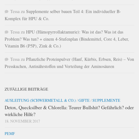
Tessa
zu
Supplemente selber bauen Teil 4: Ein individueller B-
Komplex für HPU & Co.
Tessa
zu
HPU (Hämopyrrollaktamurie): Was ist das? Was ist das
Problem? Was tun? + einem 4-Stufenplan (Bindemittel, Core 4, Leber,
Vitamin B6 (P5P), Zink & Co.)
Tessa
zu
Pflanzliche Proteinpulver (Hanf, Kürbis, Erbsen, Reis) – Von
Presskuchen, Antinährstoffen und Verteilung der Aminosäuren
ZUFÄLLIGE BEITRÄGE
AUSLEITUNG (SCHWERMETALL & CO.)
/
GIFTE
/
SUPPLEMENTE
Detox, Quecksilber & Chlorella: Teurer Bullshit? Gefährlich? oder
wirkliche Hilfe?
18. NOVEMBER 2017
PEMF