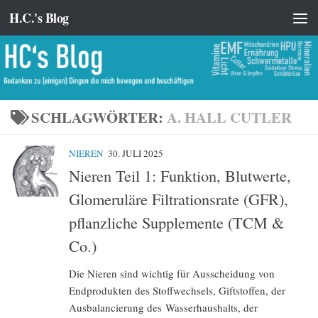
H.C.'s Blog
Zum Inhalt springen
SCHLAGWÖRTER:
A. HALL CUTLER
NIEREN
30. JULI 2025
Nieren Teil 1: Funktion, Blutwerte,
Glomeruläre Filtrationsrate (GFR),
pflanzliche Supplemente (TCM &
Co.)
Die Nieren sind wichtig für Ausscheidung von
Endprodukten des Stoffwechsels, Gift­stoffen, der
Ausbalancierung des Wasserhaushalts, der