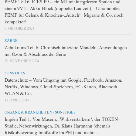
PEMF Teil 6: ICES P9 – ein M1 mit integrierten Spulen und
einem 9V-Li Akku-Block (doppelte Laufzeit) – Ultramobiles
PEMF für Gelenk & Knochen-„Autsch“, Migräne & Co. noch
kompakter!
9. OKTOBER 2024
ZÄHNE
Zahnkrams Teil 6: Chronisch infizierte Mandeln, Anwendungen
mit Ozon & Abschluss der Serie
20. NOVEMBER 2024
SONSTIGES
Datenschutz – Vom Umgang mit Google, Facebook, Amazon,
Netflix, Windows, Cloud-Speichern, EC-Karten, Bluetooth,
WLAN & Co.
17. APRIL 2018
ORGANE & KRANKHEITEN
/
SONSTIGES
Impfen Teil 1: Von Masern, ‚Wirkverstärkern‘, der TOKEN-
Studie, Nebenwirkungen, Dr. Klaus Hartmann (ehemals
Risikobewertung Impfstoffe im PEI) und mehr…