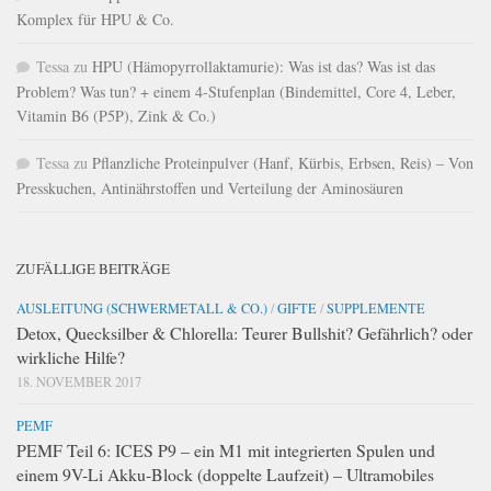
Komplex für HPU & Co.
Tessa
zu
HPU (Hämopyrrollaktamurie): Was ist das? Was ist das
Problem? Was tun? + einem 4-Stufenplan (Bindemittel, Core 4, Leber,
Vitamin B6 (P5P), Zink & Co.)
Tessa
zu
Pflanzliche Proteinpulver (Hanf, Kürbis, Erbsen, Reis) – Von
Presskuchen, Antinährstoffen und Verteilung der Aminosäuren
ZUFÄLLIGE BEITRÄGE
AUSLEITUNG (SCHWERMETALL & CO.)
/
GIFTE
/
SUPPLEMENTE
Detox, Quecksilber & Chlorella: Teurer Bullshit? Gefährlich? oder
wirkliche Hilfe?
18. NOVEMBER 2017
PEMF
PEMF Teil 6: ICES P9 – ein M1 mit integrierten Spulen und
einem 9V-Li Akku-Block (doppelte Laufzeit) – Ultramobiles