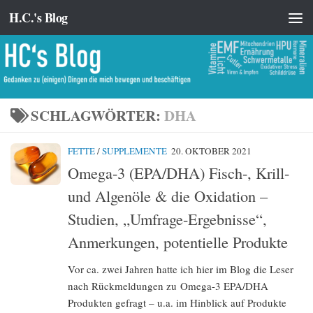
H.C.'s Blog
Zum Inhalt springen
SCHLAGWÖRTER:
DHA
FETTE
/
SUPPLEMENTE
20. OKTOBER 2021
Omega-3 (EPA/DHA) Fisch-, Krill-
und Algenöle & die Oxidation –
Studien, „Umfrage-Ergebnisse“,
Anmerkungen, potentielle Produkte
Vor ca. zwei Jahren hatte ich hier im Blog die Leser
nach Rückmeldungen zu Omega-3 EPA/DHA
Produkten gefragt – u.a. im Hinblick auf Produkte