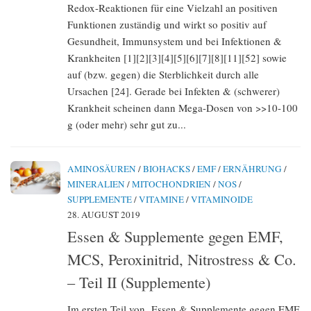
Redox-Reaktionen für eine Vielzahl an positiven
Funktionen zuständig und wirkt so positiv auf
Gesundheit, Immunsystem und bei Infektionen &
Krankheiten [1][2][3][4][5][6][7][8][11][52] sowie
auf (bzw. gegen) die Sterblichkeit durch alle
Ursachen [24]. Gerade bei Infekten & (schwerer)
Krankheit scheinen dann Mega-Dosen von >>10-100
g (oder mehr) sehr gut zu...
AMINOSÄUREN
/
BIOHACKS
/
EMF
/
ERNÄHRUNG
/
MINERALIEN
/
MITOCHONDRIEN
/
NOS
/
SUPPLEMENTE
/
VITAMINE
/
VITAMINOIDE
28. AUGUST 2019
Essen & Supplemente gegen EMF,
MCS, Peroxinitrid, Nitrostress & Co.
– Teil II (Supplemente)
Im ersten Teil von ‚Essen & Supplemente gegen EMF