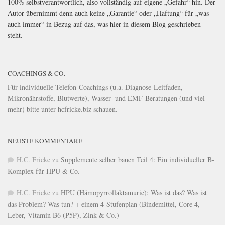
100% selbstverantwortlich, also vollständig auf eigene „Gefahr“ hin. Der
Autor übernimmt denn auch keine „Garantie“ oder „Haftung“ für „was
auch immer“ in Bezug auf das, was hier in diesem Blog geschrieben
steht.
COACHINGS & CO.
Für individuelle Telefon-Coachings (u.a. Diagnose-Leitfaden,
Mikronährstoffe, Blutwerte), Wasser- und EMF-Beratungen (und viel
mehr) bitte unter
hcfricke.biz
schauen.
NEUSTE KOMMENTARE
H.C. Fricke
zu
Supplemente selber bauen Teil 4: Ein individueller B-
Komplex für HPU & Co.
H.C. Fricke
zu
HPU (Hämopyrrollaktamurie): Was ist das? Was ist
das Problem? Was tun? + einem 4-Stufenplan (Bindemittel, Core 4,
Leber, Vitamin B6 (P5P), Zink & Co.)