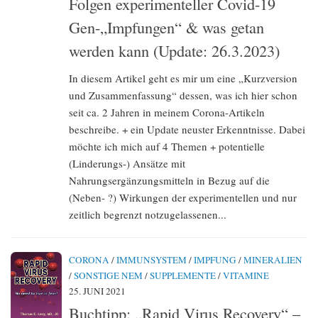
Folgen experimenteller Covid-19
Gen-„Impfungen“ & was getan
werden kann (Update: 26.3.2023)
In diesem Artikel geht es mir um eine „Kurzversion
und Zusammenfassung“ dessen, was ich hier schon
seit ca. 2 Jahren in meinem Corona-Artikeln
beschreibe. + ein Update neuster Erkenntnisse. Dabei
möchte ich mich auf 4 Themen + potentielle
(Linderungs-) Ansätze mit
Nahrungsergänzungsmitteln in Bezug auf die
(Neben- ?) Wirkungen der experimentellen und nur
zeitlich begrenzt notzugelassenen...
CORONA
/
IMMUNSYSTEM
/
IMPFUNG
/
MINERALIEN
/
SONSTIGE NEM
/
SUPPLEMENTE
/
VITAMINE
25. JUNI 2021
Buchtipp: „Rapid Virus Recovery“ –