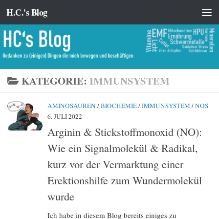
H.C.'s Blog
Zum Inhalt springen
KATEGORIE:
IMMUNSYSTEM
AMINOSÄUREN
/
BIOCHEMIE
/
IMMUNSYSTEM
/
NOS
6. JULI 2022
Arginin & Stickstoffmonoxid (NO):
Wie ein Signalmolekül & Radikal,
kurz vor der Vermarktung einer
Erektionshilfe zum Wundermolekül
wurde
Ich habe in diesem Blog bereits einiges zu