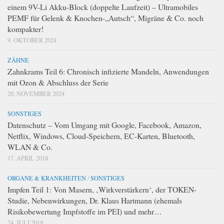
einem 9V-Li Akku-Block (doppelte Laufzeit) – Ultramobiles
PEMF für Gelenk & Knochen-„Autsch“, Migräne & Co. noch
kompakter!
9. OKTOBER 2024
ZÄHNE
Zahnkrams Teil 6: Chronisch infizierte Mandeln, Anwendungen
mit Ozon & Abschluss der Serie
20. NOVEMBER 2024
SONSTIGES
Datenschutz – Vom Umgang mit Google, Facebook, Amazon,
Netflix, Windows, Cloud-Speichern, EC-Karten, Bluetooth,
WLAN & Co.
17. APRIL 2018
ORGANE & KRANKHEITEN
/
SONSTIGES
Impfen Teil 1: Von Masern, ‚Wirkverstärkern‘, der TOKEN-
Studie, Nebenwirkungen, Dr. Klaus Hartmann (ehemals
Risikobewertung Impfstoffe im PEI) und mehr…
24. JULI 2019