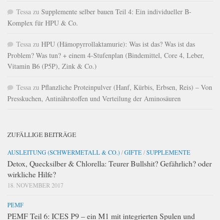
Tessa
zu
Supplemente selber bauen Teil 4: Ein individueller B-
Komplex für HPU & Co.
Tessa
zu
HPU (Hämopyrrollaktamurie): Was ist das? Was ist das
Problem? Was tun? + einem 4-Stufenplan (Bindemittel, Core 4, Leber,
Vitamin B6 (P5P), Zink & Co.)
Tessa
zu
Pflanzliche Proteinpulver (Hanf, Kürbis, Erbsen, Reis) – Von
Presskuchen, Antinährstoffen und Verteilung der Aminosäuren
ZUFÄLLIGE BEITRÄGE
AUSLEITUNG (SCHWERMETALL & CO.)
/
GIFTE
/
SUPPLEMENTE
Detox, Quecksilber & Chlorella: Teurer Bullshit? Gefährlich? oder
wirkliche Hilfe?
18. NOVEMBER 2017
PEMF
PEMF Teil 6: ICES P9 – ein M1 mit integrierten Spulen und