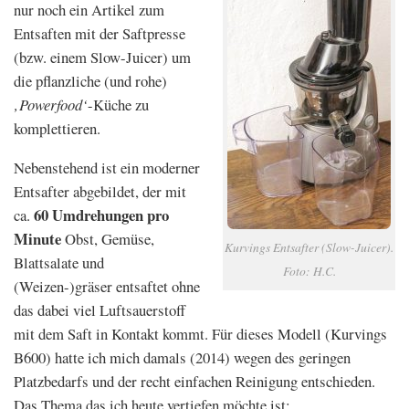
nur noch ein Artikel zum
Entsaften mit der Saftpresse
(bzw. einem Slow-Juicer) um
die pflanzliche (und rohe)
‚Powerfood‘
-Küche zu
komplettieren.
Nebenstehend ist ein moderner
Entsafter abgebildet, der mit
60 Umdrehungen pro
ca.
Minute
Obst, Gemüse,
Kurvings Entsafter (Slow-Juicer).
Blattsalate und
Foto: H.C.
(Weizen-)gräser entsaftet ohne
das dabei viel Luftsauerstoff
mit dem Saft in Kontakt kommt. Für dieses Modell (Kurvings
B600) hatte ich mich damals (2014) wegen des geringen
Platzbedarfs und der recht einfachen Reinigung entschieden.
Das Thema das ich heute vertiefen möchte ist: