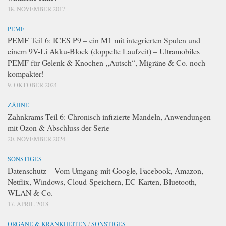
18. NOVEMBER 2017
PEMF
PEMF Teil 6: ICES P9 – ein M1 mit integrierten Spulen und
einem 9V-Li Akku-Block (doppelte Laufzeit) – Ultramobiles
PEMF für Gelenk & Knochen-„Autsch“, Migräne & Co. noch
kompakter!
9. OKTOBER 2024
ZÄHNE
Zahnkrams Teil 6: Chronisch infizierte Mandeln, Anwendungen
mit Ozon & Abschluss der Serie
20. NOVEMBER 2024
SONSTIGES
Datenschutz – Vom Umgang mit Google, Facebook, Amazon,
Netflix, Windows, Cloud-Speichern, EC-Karten, Bluetooth,
WLAN & Co.
17. APRIL 2018
ORGANE & KRANKHEITEN
/
SONSTIGES