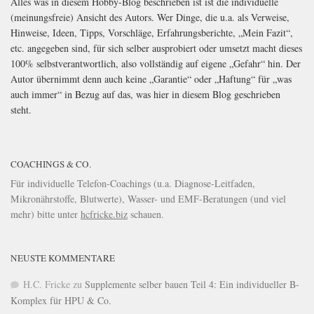
Alles was in diesem Hobby-Blog beschrieben ist ist die individuelle
(meinungsfreie) Ansicht des Autors. Wer Dinge, die u.a. als Verweise,
Hinweise, Ideen, Tipps, Vorschläge, Erfahrungsberichte, „Mein Fazit“,
etc. angegeben sind, für sich selber ausprobiert oder umsetzt macht dieses
100% selbstverantwortlich, also vollständig auf eigene „Gefahr“ hin. Der
Autor übernimmt denn auch keine „Garantie“ oder „Haftung“ für „was
auch immer“ in Bezug auf das, was hier in diesem Blog geschrieben
steht.
COACHINGS & CO.
Für individuelle Telefon-Coachings (u.a. Diagnose-Leitfaden,
Mikronährstoffe, Blutwerte), Wasser- und EMF-Beratungen (und viel
mehr) bitte unter
hcfricke.biz
schauen.
NEUSTE KOMMENTARE
H.C. Fricke
zu
Supplemente selber bauen Teil 4: Ein individueller B-
Komplex für HPU & Co.