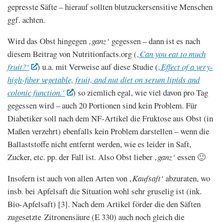
gepresste Säfte – hierauf sollten blutzuckersensitive Menschen
ggf. achten.
Wird das Obst hingegen
‚ganz‘
gegessen – dann ist es nach
diesem Beitrag von Nutritionfacts.org (
‚Can you eat to much
fruit?‘
) u.a. mit Verweise auf diese Studie (
‚Effect of a very-
high-fiber vegetable, fruit, and nut diet on serum lipids and
colonic function.‘
) so ziemlich egal, wie viel davon pro Tag
gegessen wird – auch 20 Portionen sind kein Problem. Für
Diabetiker soll nach dem NF-Artikel die Fruktose aus Obst (in
Maßen verzehrt) ebenfalls kein Problem darstellen – wenn die
Ballaststoffe nicht entfernt werden, wie es leider in Saft,
Zucker, etc. pp. der Fall ist. Also Obst lieber
‚ganz‘
essen 🙂
Insofern ist auch von allen Arten von
‚Kaufsaft‘
abzuraten, wo
insb. bei Apfelsaft die Situation wohl sehr gruselig ist (ink.
Bio-Apfelsaft) [3]. Nach dem Artikel förder die den Säften
zugesetzte Zitronensäure (E 330) auch noch gleich die