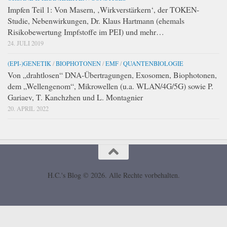
Impfen Teil 1: Von Masern, ‚Wirkverstärkern‘, der TOKEN-
Studie, Nebenwirkungen, Dr. Klaus Hartmann (ehemals
Risikobewertung Impfstoffe im PEI) und mehr…
24. JULI 2019
(EPI-)GENETIK
/
BIOPHOTONEN
/
EMF
/
QUANTENBIOLOGIE
Von „drahtlosen“ DNA-Übertragungen, Exosomen, Biophotonen,
dem „Wellengenom“, Mikrowellen (u.a. WLAN/4G/5G) sowie P.
Gariaev, T. Kanchzhen und L. Montagnier
20. APRIL 2022
H.C.'s Blog © 2026. Alle Rechte vorbehalten.