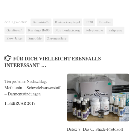
Schlagwörter:
Ballaststoffe
Blutzuckerspiegel
E330
Entsafter
Gemüsesaft
Kurvings B600
Nutritionfacts.org
Polyphenole
Saftpresse
Slow-Juicer
Smoothie
Zitronensäure
FÜR DICH VIELLEICHT EBENFALLS
INTERESSANT …
Tierproteine Nachschlag:
Methionin – Schwefelwasserstoff
– Darmentzündungen
1. FEBRUAR 2017
Detox 8: Das C. Shade-Protokoll