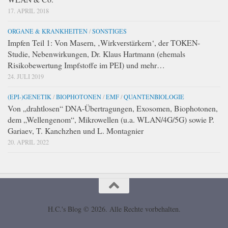
17. APRIL 2018
ORGANE & KRANKHEITEN
/
SONSTIGES
Impfen Teil 1: Von Masern, ‚Wirkverstärkern‘, der TOKEN-
Studie, Nebenwirkungen, Dr. Klaus Hartmann (ehemals
Risikobewertung Impfstoffe im PEI) und mehr…
24. JULI 2019
(EPI-)GENETIK
/
BIOPHOTONEN
/
EMF
/
QUANTENBIOLOGIE
Von „drahtlosen“ DNA-Übertragungen, Exosomen, Biophotonen,
dem „Wellengenom“, Mikrowellen (u.a. WLAN/4G/5G) sowie P.
Gariaev, T. Kanchzhen und L. Montagnier
20. APRIL 2022
H.C.'s Blog © 2026. Alle Rechte vorbehalten.