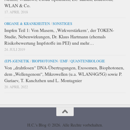
WLAN & Co.
17. APRIL 2018
ORGANE & KRANKHEITEN
/
SONSTIGES
Impfen Teil 1: Von Masern, ‚Wirkverstärkern‘, der TOKEN-
Studie, Nebenwirkungen, Dr. Klaus Hartmann (ehemals
Risikobewertung Impfstoffe im PEI) und mehr…
24. JULI 2019
(EPI-)GENETIK
/
BIOPHOTONEN
/
EMF
/
QUANTENBIOLOGIE
Von „drahtlosen“ DNA-Übertragungen, Exosomen, Biophotonen,
dem „Wellengenom“, Mikrowellen (u.a. WLAN/4G/5G) sowie P.
Gariaev, T. Kanchzhen und L. Montagnier
20. APRIL 2022
H.C.'s Blog © 2026. Alle Rechte vorbehalten.