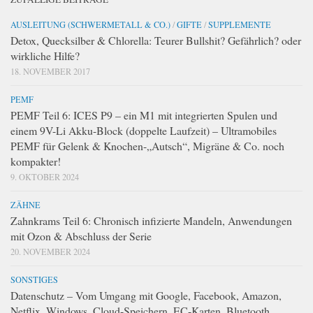
AUSLEITUNG (SCHWERMETALL & CO.)
/
GIFTE
/
SUPPLEMENTE
Detox, Quecksilber & Chlorella: Teurer Bullshit? Gefährlich? oder
wirkliche Hilfe?
18. NOVEMBER 2017
PEMF
PEMF Teil 6: ICES P9 – ein M1 mit integrierten Spulen und
einem 9V-Li Akku-Block (doppelte Laufzeit) – Ultramobiles
PEMF für Gelenk & Knochen-„Autsch“, Migräne & Co. noch
kompakter!
9. OKTOBER 2024
ZÄHNE
Zahnkrams Teil 6: Chronisch infizierte Mandeln, Anwendungen
mit Ozon & Abschluss der Serie
20. NOVEMBER 2024
SONSTIGES
Datenschutz – Vom Umgang mit Google, Facebook, Amazon,
Netflix, Windows, Cloud-Speichern, EC-Karten, Bluetooth,