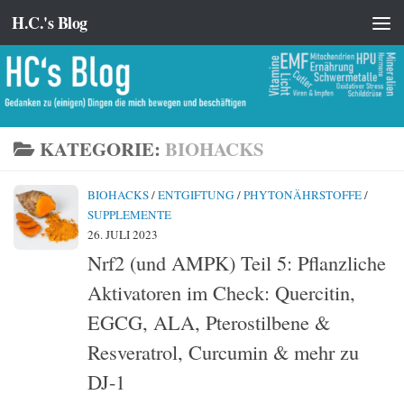
H.C.'s Blog
Zum Inhalt springen
KATEGORIE:
BIOHACKS
BIOHACKS
/
ENTGIFTUNG
/
PHYTONÄHRSTOFFE
/
SUPPLEMENTE
26. JULI 2023
Nrf2 (und AMPK) Teil 5: Pflanzliche
Aktivatoren im Check: Quercitin,
EGCG, ALA, Pterostilbene &
Resveratrol, Curcumin & mehr zu
DJ-1