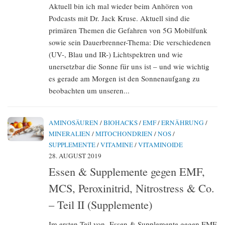
Aktuell bin ich mal wieder beim Anhören von
Podcasts mit Dr. Jack Kruse. Aktuell sind die
primären Themen die Gefahren von 5G Mobilfunk
sowie sein Dauerbrenner-Thema: Die verschiedenen
(UV-, Blau und IR-) Lichtspektren und wie
unersetzbar die Sonne für uns ist – und wie wichtig
es gerade am Morgen ist den Sonnenaufgang zu
beobachten um unseren...
AMINOSÄUREN
/
BIOHACKS
/
EMF
/
ERNÄHRUNG
/
MINERALIEN
/
MITOCHONDRIEN
/
NOS
/
SUPPLEMENTE
/
VITAMINE
/
VITAMINOIDE
28. AUGUST 2019
Essen & Supplemente gegen EMF,
MCS, Peroxinitrid, Nitrostress & Co.
– Teil II (Supplemente)
Im ersten Teil von ‚Essen & Supplemente gegen EMF