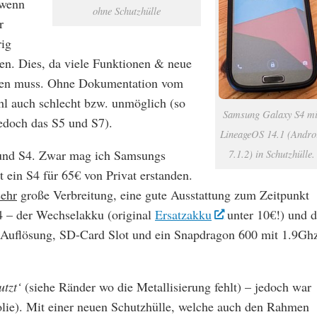
 wenn
ohne Schutzhülle
r
rig
zen. Dies, da viele Funktionen & neue
rden muss. Ohne Dokumentation vom
wohl auch schlecht bzw. unmöglich (so
Samsung Galaxy S4 mi
edoch das S5 und S7).
LineageOS 14.1 (Andro
 und S4. Zwar mag ich Samsungs
7.1.2) in Schutzhülle.
st ein S4 für 65€ von Privat erstanden.
sehr
große Verbreitung, eine gute Ausstattung zum Zeitpunkt
4 – der Wechselakku (original
Ersatzakku
unter 10€!) und d
Auflösung, SD-Card Slot und ein Snapdragon 600 mit 1.9Gh
utzt‘
(siehe Ränder wo die Metallisierung fehlt) – jedoch war
olie). Mit einer neuen Schutzhülle, welche auch den Rahmen