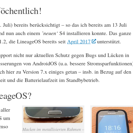
öchentlich!
uli) bereits berücksichtigt – so das ich bereits am 13 Juli
und nun auch einem
’neuen‘
S4 installieren konnte. Das ganze
1.2, die LineageOS bereits seit
April 2017
unterstützt.
pport nicht nur aktuellen Schutz gegen Bugs und Lücken in
besserungen von AndroidOS (u.a. bessere Stromsparfunktionen
 hier zu Version 7.x einiges getan – insb. in Bezug auf den
t und die Batterielaufzeit im Standbybetrieb.
neageOS?
aller
OS um
umso
Macken im metallisierten Rahmen –