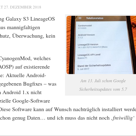
RT
27. DEZEMBER 2018
ung Galaxy S3 LineageOS
 aus mannigfaltigen
chutz, Überwachung, kein
u CyanogenMod, welches
OSP) auf existierende
ze: Aktuelle Android-
Am 13. Juli schon Google
gegebenen Bugfixes – was
Sicherheitsupdates vom 5.7
 Android 1.x nicht
zielle Google-Software
iese Software kann auf Wunsch nachträglich installiert werd
 schon genug Daten… und ich muss das nicht noch
‚freiwillig‘