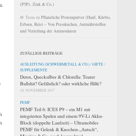
a.
(P5P), Zink & Co.)
Tessa
zu
Pflanzliche Proteinpulver (Hanf, Kürbis,
Erbsen, Reis) – Von Presskuchen, Antinährstoffen
und Verteilung der Aminosäuren
ZUFÄLLIGE BEITRÄGE
AUSLEITUNG (SCHWERMETALL & CO.)
/
GIFTE
/
SUPPLEMENTE
Detox, Quecksilber & Chlorella: Teurer
h
Bullshit? Gefährlich? oder wirkliche Hilfe?
18. NOVEMBER 2017
PEMF
PEMF Teil 6: ICES P9 – ein M1 mit
n
integrierten Spulen und einem 9V-Li Akku-
n
Block (doppelte Laufzeit) – Ultramobiles
PEMF für Gelenk & Knochen-„Autsch“,
Migräne & Co. noch kompakter!