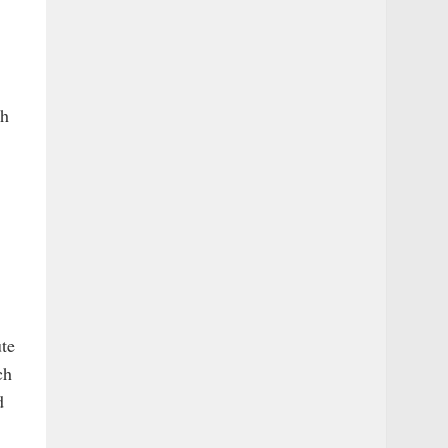
ch
te
ch
d