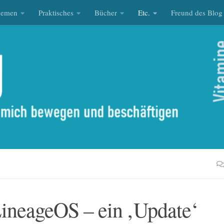
hemen
Praktisches
Bücher
Etc.
Freund des Blog
LineageOS – ein ‚Update‘