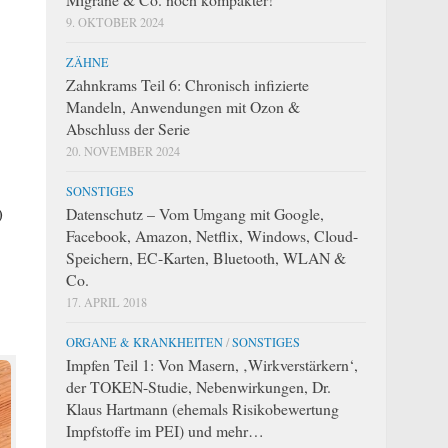
9. OKTOBER 2024
ZÄHNE
Zahnkrams Teil 6: Chronisch infizierte
Mandeln, Anwendungen mit Ozon &
Abschluss der Serie
20. NOVEMBER 2024
SONSTIGES
)
Datenschutz – Vom Umgang mit Google,
Facebook, Amazon, Netflix, Windows, Cloud-
Speichern, EC-Karten, Bluetooth, WLAN &
Co.
17. APRIL 2018
ORGANE & KRANKHEITEN
/
SONSTIGES
Impfen Teil 1: Von Masern, ‚Wirkverstärkern‘,
der TOKEN-Studie, Nebenwirkungen, Dr.
Klaus Hartmann (ehemals Risikobewertung
Impfstoffe im PEI) und mehr…