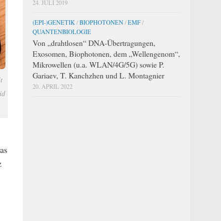
24. JULI 2019
(EPI-)GENETIK
/
BIOPHOTONEN
/
EMF
/
QUANTENBIOLOGIE
Von „drahtlosen“ DNA-Übertragungen,
Exosomen, Biophotonen, dem „Wellengenom“,
Mikrowellen (u.a. WLAN/4G/5G) sowie P.
Gariaev, T. Kanchzhen und L. Montagnier
t
20. APRIL 2022
id
as
z