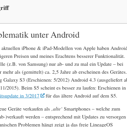
riff
blematik unter Android
-4 aktuellen iPhone & iPad-Modellen von Apple haben Androi
igeren Preisen und meines Erachtens besserer Funktionalität.
elle (z.B. von Samsung) nur ab- und zu mal ein Update – bei
 mehr als (gemittelt) ca. 2,5 Jahre ab erscheinen des Gerätes.
ng Galaxy S3 (Erschienen: 5/2012) Android 4.3 (ausgeliefert a
11/2015). Beim S5 scheint es besser zu laufen: Erschienen in
itsupdate in 3/2017
für das ältere Android auf dem S5.
neue Geräte verkaufen als
‚alte‘
Smartphones – welche zum
(ab-)verkauft werden – entsprechend mit Updates zu versorgen
chnischen Problemen hängt zeigt ja das freie LineageOS