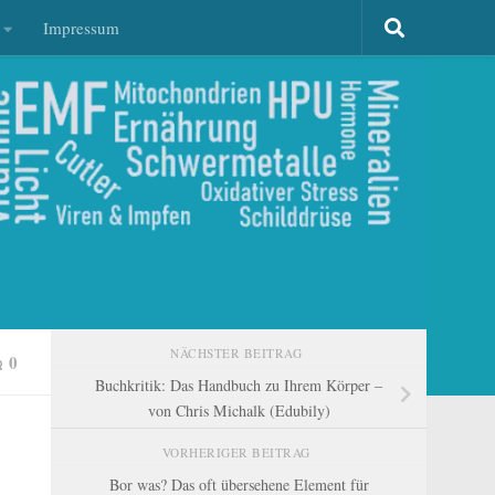
Impressum
NÄCHSTER BEITRAG
0
Buchkritik: Das Handbuch zu Ihrem Körper –
von Chris Michalk (Edubily)
VORHERIGER BEITRAG
Bor was? Das oft übersehene Element für