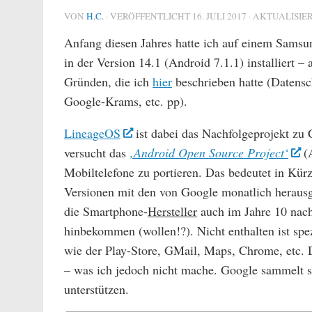
VON
H.C.
· VERÖFFENTLICHT
16. JULI 2017
· AKTUALISIE
Anfang diesen Jahres hatte ich auf einem Sams
in der Version 14.1 (Android 7.1.1) installiert –
Gründen, die ich
hier
beschrieben hatte (Datens
Google-Krams, etc. pp).
LineageOS
ist dabei das Nachfolgeprojekt z
versucht das
‚Android Open Source Project‘
(A
Mobiltelefone zu portieren. Das bedeutet in Kür
Versionen mit den von Google monatlich heraus
die Smartphone-
Hersteller
auch im Jahre 10 nach
hinbekommen (wollen!?). Nicht enthalten ist spe
wie der Play-Store, GMail, Maps, Chrome, etc. D
– was ich jedoch nicht mache. Google sammelt
unterstützen.