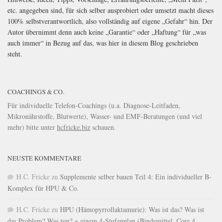
etc. angegeben sind, für sich selber ausprobiert oder umsetzt macht dieses
100% selbstverantwortlich, also vollständig auf eigene „Gefahr“ hin. Der
Autor übernimmt denn auch keine „Garantie“ oder „Haftung“ für „was
auch immer“ in Bezug auf das, was hier in diesem Blog geschrieben
steht.
COACHINGS & CO.
Für individuelle Telefon-Coachings (u.a. Diagnose-Leitfaden,
Mikronährstoffe, Blutwerte), Wasser- und EMF-Beratungen (und viel
mehr) bitte unter
hcfricke.biz
schauen.
NEUSTE KOMMENTARE
H.C. Fricke
zu
Supplemente selber bauen Teil 4: Ein individueller B-
Komplex für HPU & Co.
H.C. Fricke
zu
HPU (Hämopyrrollaktamurie): Was ist das? Was ist
das Problem? Was tun? + einem 4-Stufenplan (Bindemittel, Core 4,