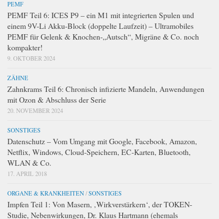
PEMF
PEMF Teil 6: ICES P9 – ein M1 mit integrierten Spulen und
einem 9V-Li Akku-Block (doppelte Laufzeit) – Ultramobiles
PEMF für Gelenk & Knochen-„Autsch“, Migräne & Co. noch
kompakter!
9. OKTOBER 2024
ZÄHNE
Zahnkrams Teil 6: Chronisch infizierte Mandeln, Anwendungen
mit Ozon & Abschluss der Serie
20. NOVEMBER 2024
SONSTIGES
Datenschutz – Vom Umgang mit Google, Facebook, Amazon,
Netflix, Windows, Cloud-Speichern, EC-Karten, Bluetooth,
WLAN & Co.
17. APRIL 2018
ORGANE & KRANKHEITEN
/
SONSTIGES
Impfen Teil 1: Von Masern, ‚Wirkverstärkern‘, der TOKEN-
Studie, Nebenwirkungen, Dr. Klaus Hartmann (ehemals