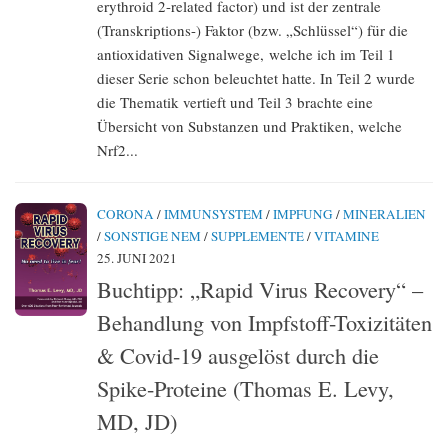
erythroid 2-related factor) und ist der zentrale
(Transkriptions-) Faktor (bzw. „Schlüssel“) für die
antioxidativen Signalwege, welche ich im Teil 1
dieser Serie schon beleuchtet hatte. In Teil 2 wurde
die Thematik vertieft und Teil 3 brachte eine
Übersicht von Substanzen und Praktiken, welche
Nrf2...
CORONA
/
IMMUNSYSTEM
/
IMPFUNG
/
MINERALIEN
/
SONSTIGE NEM
/
SUPPLEMENTE
/
VITAMINE
25. JUNI 2021
Buchtipp: „Rapid Virus Recovery“ –
Behandlung von Impfstoff-Toxizitäten
& Covid-19 ausgelöst durch die
Spike-Proteine (Thomas E. Levy,
MD, JD)