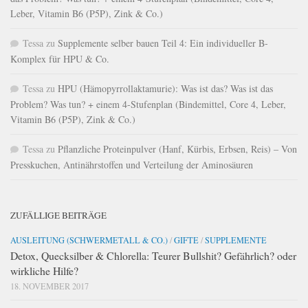
Leber, Vitamin B6 (P5P), Zink & Co.)
Tessa
zu
Supplemente selber bauen Teil 4: Ein individueller B-
Komplex für HPU & Co.
Tessa
zu
HPU (Hämopyrrollaktamurie): Was ist das? Was ist das
Problem? Was tun? + einem 4-Stufenplan (Bindemittel, Core 4, Leber,
Vitamin B6 (P5P), Zink & Co.)
Tessa
zu
Pflanzliche Proteinpulver (Hanf, Kürbis, Erbsen, Reis) – Von
Presskuchen, Antinährstoffen und Verteilung der Aminosäuren
ZUFÄLLIGE BEITRÄGE
AUSLEITUNG (SCHWERMETALL & CO.)
/
GIFTE
/
SUPPLEMENTE
Detox, Quecksilber & Chlorella: Teurer Bullshit? Gefährlich? oder
wirkliche Hilfe?
18. NOVEMBER 2017