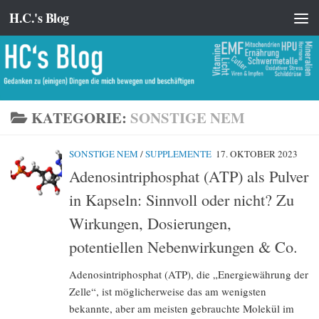
H.C.'s Blog
Zum Inhalt springen
KATEGORIE:
SONSTIGE NEM
SONSTIGE NEM
/
SUPPLEMENTE
17. OKTOBER 2023
Adenosintriphosphat (ATP) als Pulver
in Kapseln: Sinnvoll oder nicht? Zu
Wirkungen, Dosierungen,
potentiellen Nebenwirkungen & Co.
Adenosintriphosphat (ATP), die „Energiewährung der
Zelle“, ist möglicherweise das am wenigsten
bekannte, aber am meisten gebrauchte Molekül im