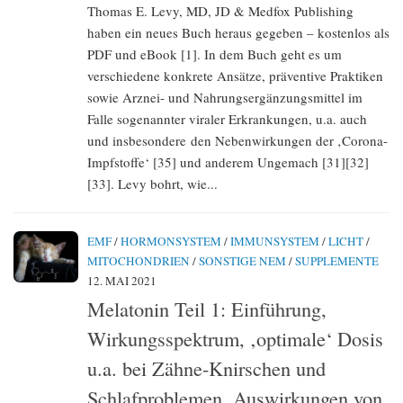
Thomas E. Levy, MD, JD & Medfox Publishing
haben ein neues Buch heraus gegeben – kostenlos als
PDF und eBook [1]. In dem Buch geht es um
verschiedene konkrete Ansätze, präventive Praktiken
sowie Arznei- und Nahrungsergänzungsmittel im
Falle sogenannter viraler Erkrankungen, u.a. auch
und insbesondere den Nebenwirkungen der ‚Corona-
Impfstoffe‘ [35] und anderem Ungemach [31][32]
[33]. Levy bohrt, wie...
EMF
/
HORMONSYSTEM
/
IMMUNSYSTEM
/
LICHT
/
MITOCHONDRIEN
/
SONSTIGE NEM
/
SUPPLEMENTE
12. MAI 2021
Melatonin Teil 1: Einführung,
Wirkungsspektrum, ‚optimale‘ Dosis
u.a. bei Zähne-Knirschen und
Schlafproblemen, Auswirkungen von