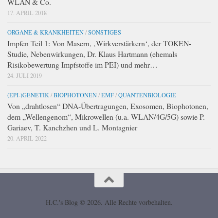
WLAN & Co.
17. APRIL 2018
ORGANE & KRANKHEITEN
/
SONSTIGES
Impfen Teil 1: Von Masern, ‚Wirkverstärkern‘, der TOKEN-
Studie, Nebenwirkungen, Dr. Klaus Hartmann (ehemals
Risikobewertung Impfstoffe im PEI) und mehr…
24. JULI 2019
(EPI-)GENETIK
/
BIOPHOTONEN
/
EMF
/
QUANTENBIOLOGIE
Von „drahtlosen“ DNA-Übertragungen, Exosomen, Biophotonen,
dem „Wellengenom“, Mikrowellen (u.a. WLAN/4G/5G) sowie P.
Gariaev, T. Kanchzhen und L. Montagnier
20. APRIL 2022
H.C.'s Blog © 2026. Alle Rechte vorbehalten.