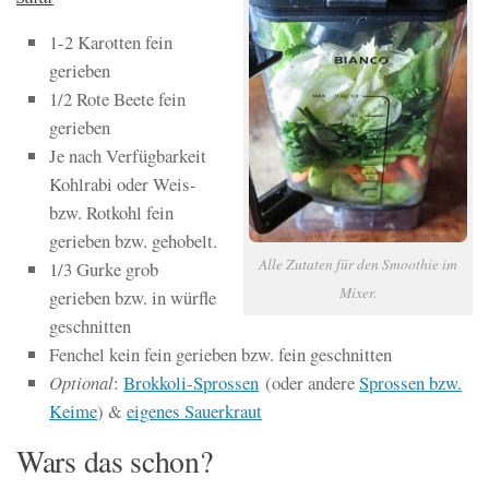
1-2 Karotten fein
gerieben
1/2 Rote Beete fein
gerieben
Je nach Verfügbarkeit
Kohlrabi oder Weis-
bzw. Rotkohl fein
gerieben bzw. gehobelt.
Alle Zutaten für den Smoothie im
1/3 Gurke grob
Mixer.
gerieben bzw. in würfle
geschnitten
Fenchel kein fein gerieben bzw. fein geschnitten
Optional
:
Brokkoli-Sprossen
(oder andere
Sprossen bzw.
Keime
) &
eigenes Sauerkraut
Wars das schon?