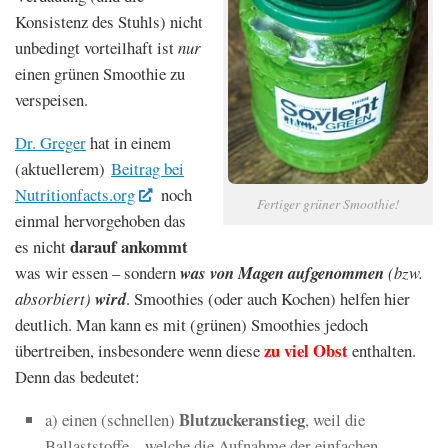
Konsistenz des Stuhls) nicht
unbedingt vorteilhaft ist
nur
einen grünen Smoothie zu
verspeisen.
Dr. Greger
hat in einem
(aktuellerem)
Beitrag bei
Nutritionfacts.org
noch
Fertiger grüner Smoothie!
einmal hervorgehoben das
darauf ankommt
es nicht
was wir essen – sondern
was von Magen aufgenommen
(bzw.
absorbiert)
wird
. Smoothies (oder auch Kochen) helfen hier
deutlich. Man kann es mit (grünen) Smoothies jedoch
zu viel Obst
übertreiben, insbesondere wenn diese
enthalten.
Denn das bedeutet:
Blutzuckeranstieg
a) einen (schnellen)
, weil die
Ballaststoffe – welche die Aufnahme der einfachen