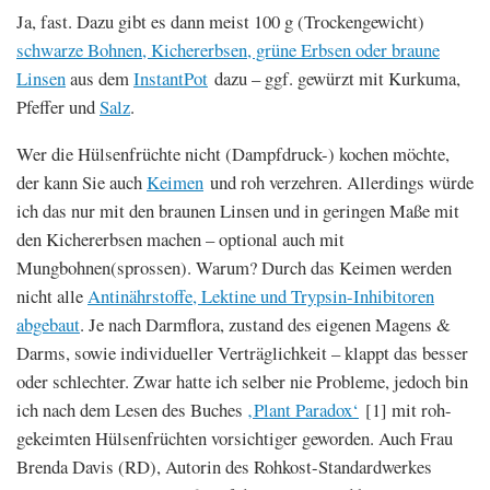
Ja, fast. Dazu gibt es dann meist 100 g (Trockengewicht)
schwarze Bohnen, Kichererbsen, grüne Erbsen oder braune
Linsen
aus dem
InstantPot
dazu – ggf. gewürzt mit Kurkuma,
Pfeffer und
Salz
.
Wer die Hülsenfrüchte nicht (Dampfdruck-) kochen möchte,
der kann Sie auch
Keimen
und roh verzehren. Allerdings würde
ich das nur mit den braunen Linsen und in geringen Maße mit
den Kichererbsen machen – optional auch mit
Mungbohnen(sprossen). Warum? Durch das Keimen werden
nicht alle
Antinährstoffe, Lektine und Trypsin-Inhibitoren
abgebaut
. Je nach Darmflora, zustand des eigenen Magens &
Darms, sowie individueller Verträglichkeit – klappt das besser
oder schlechter. Zwar hatte ich selber nie Probleme, jedoch bin
ich nach dem Lesen des Buches
‚Plant Paradox‘
[1] mit roh-
gekeimten Hülsenfrüchten vorsichtiger geworden. Auch Frau
Brenda Davis (RD), Autorin des Rohkost-Standardwerkes