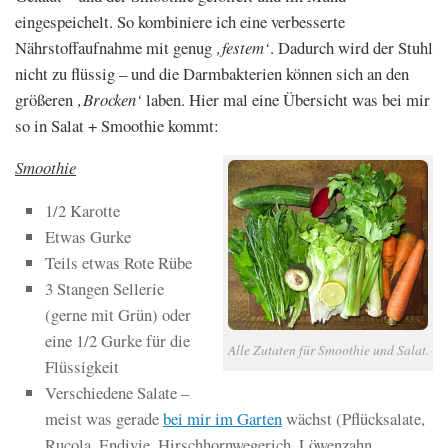
eingespeichelt. So kombiniere ich eine verbesserte
Nährstoffaufnahme mit genug
‚festem‘
. Dadurch wird der Stuhl
nicht zu flüssig – und die Darmbakterien können sich an den
größeren
‚Brocken‘
laben. Hier mal eine Übersicht was bei mir
so in Salat + Smoothie kommt:
Smoothie
1/2 Karotte
Etwas Gurke
Teils etwas Rote Rübe
3 Stangen Sellerie
(gerne mit Grün) oder
eine 1/2 Gurke für die
Alle Zutaten für Smoothie und Salat.
Flüssigkeit
Verschiedene Salate –
meist was gerade
bei mir im Garten
wächst (Pflücksalate,
Rucola, Endivie, Hirschhornwegerich, Löwenzahn,