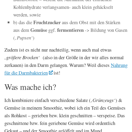
Kohlenhydrate verlangsamen- auch klein gehäckselt
werden, sowie
Fruchtzucker
b) das die
aus dem Obst mit den Stärken
Gemüse
fermentieren
aus dem
ggf.
-> Bildung von Gasen
(
‚Pupsen‘
)
Zudem ist es nicht nur nachteilig, wenn auch mal etwas
‚größere Brocken‘
(also in der Größe in der wir alles normal
zerkauen) in den Darm gelangen. Warum? Weil dieses
Nahrung
für die Darmbakterien
ist!
Was mache ich?
Ich kombiniere einfach verschiedene Salate (
‚Grünzeugs‘
) &
Gemüse in meinem Smoothie, wobei ich ein Teil des Gemüses
als Rohkost – gerieben bzw. klein geschnitten – verspeise. Das
geschnittene bzw. fein geriebene Gemüse wird ordentlich
Gekaut – und der Smoothie gelöffelt und im Mund