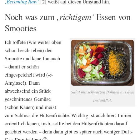
‚Becoming Raw‘
[2] weißt auf diesen Umstand hin.
‚richtigem‘
Noch was zum
Essen von
Smooties
Ich löffele (wie weiter oben
schon beschrieben) den
Smootie und kaue Ihn auch
– damit er schön
eingespeichelt wird (->
Amylase!). Dann
abwechselnd ein Stück
Salat mit schwarzen Bohnen aus dem
geschnittenes Gemüse
InstantPot.
(schön Kauen) und meist
zum Schluss die Hülsenfrüchte. Wichtig ist auch hier: Immer
ordentlich kauen, insb. sollte bei den Hülsenfrüchten darauf
geachtet werden – denn dann gibt es später auch weniger Duft-
Gas-Entwicklung 😉