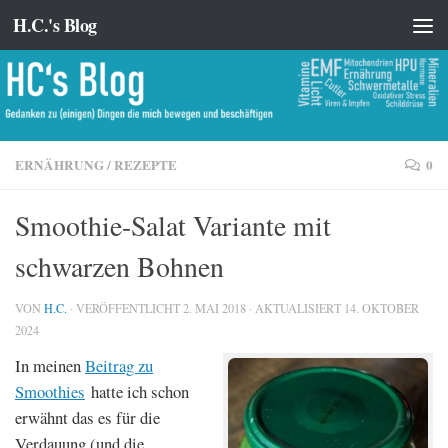
H.C.'s Blog
Zum Inhalt springen
ERNÄHRUNG
/
REZEPTE
0
Smoothie-Salat Variante mit
schwarzen Bohnen
VON
H.C.
· VERÖFFENTLICHT
2. MAI 2018
· AKTUALISIERT
14. OKTOBER
2024
In meinen
Beitrag zu
Smoothies
hatte ich schon
erwähnt das es für die
Verdauung (und die