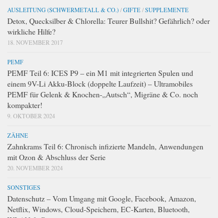
AUSLEITUNG (SCHWERMETALL & CO.)
/
GIFTE
/
SUPPLEMENTE
Detox, Quecksilber & Chlorella: Teurer Bullshit? Gefährlich? oder
wirkliche Hilfe?
18. NOVEMBER 2017
PEMF
PEMF Teil 6: ICES P9 – ein M1 mit integrierten Spulen und
einem 9V-Li Akku-Block (doppelte Laufzeit) – Ultramobiles
PEMF für Gelenk & Knochen-„Autsch“, Migräne & Co. noch
kompakter!
9. OKTOBER 2024
ZÄHNE
Zahnkrams Teil 6: Chronisch infizierte Mandeln, Anwendungen
mit Ozon & Abschluss der Serie
20. NOVEMBER 2024
SONSTIGES
Datenschutz – Vom Umgang mit Google, Facebook, Amazon,
Netflix, Windows, Cloud-Speichern, EC-Karten, Bluetooth,