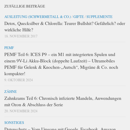
ZUFÄLLIGE BEITRÄGE
AUSLEITUNG (SCHWERMETALL & CO.)
/
GIFTE
/
SUPPLEMENTE
Detox, Quecksilber & Chlorella: Teurer Bullshit? Gefährlich? oder
wirkliche Hilfe?
18. NOVEMBER 2017
PEMF
PEMF Teil 6: ICES P9 – ein M1 mit integrierten Spulen und
einem 9V-Li Akku-Block (doppelte Laufzeit) – Ultramobiles
PEMF für Gelenk & Knochen-„Autsch“, Migräne & Co. noch
kompakter!
9. OKTOBER 2024
ZÄHNE
Zahnkrams Teil 6: Chronisch infizierte Mandeln, Anwendungen
mit Ozon & Abschluss der Serie
20. NOVEMBER 2024
SONSTIGES
Datenschutz – Vom Umgang mit Google, Facebook, Amazon,