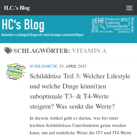
H.C.'s Blog
Zum Inhalt springen
SCHLAGWÖRTER:
VITAMIN A
SCHILDDRÜSE
23. APRIL 2025
Schilddrüse Teil 3: Welcher Lifestyle
und welche Dinge könn(t)en
suboptimale T3- & T4-Werte
steigern? Was senkt die Werte?
In diesem Artikel geht es darum, was bei einer
leichten Schilddrüsen-Unterfunktion getan werden
kann, um auf natürliche Weise die fT3 und fT4-Werte