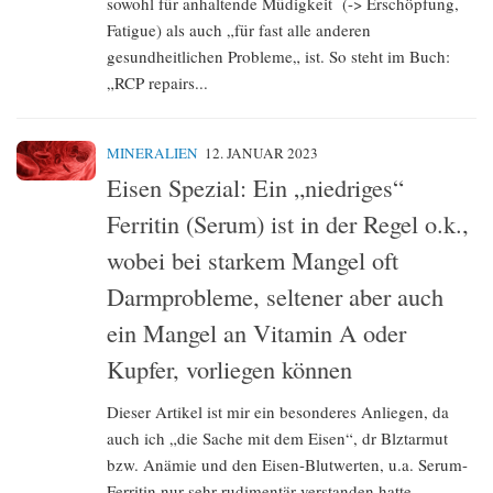
sowohl für anhaltende Müdigkeit (-> Erschöpfung,
Fatigue) als auch „für fast alle anderen
gesundheitlichen Probleme„ ist. So steht im Buch:
„RCP repairs...
MINERALIEN
12. JANUAR 2023
Eisen Spezial: Ein „niedriges“
Ferritin (Serum) ist in der Regel o.k.,
wobei bei starkem Mangel oft
Darmprobleme, seltener aber auch
ein Mangel an Vitamin A oder
Kupfer, vorliegen können
Dieser Artikel ist mir ein besonderes Anliegen, da
auch ich „die Sache mit dem Eisen“, dr Blztarmut
bzw. Anämie und den Eisen-Blutwerten, u.a. Serum-
Ferritin nur sehr rudimentär verstanden hatte.