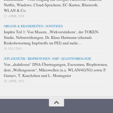
Netflix, Windows, Cloud-Speichern, EC-Karten, Bluetooth,
WLAN & Co.
17. APRIL 2018
ORGANE & KRANKHEITEN
/
SONSTIGES
Impfen Teil 1: Von Masern, ‚Wirkverstärkern‘, der TOKEN-
Studie, Nebenwirkungen, Dr. Klaus Hartmann (ehemals
Risikobewertung Impfstoffe im PEI) und mehr…
24. JULI 2019
(EPI-)GENETIK
/
BIOPHOTONEN
/
EMF
/
QUANTENBIOLOGIE
Von „drahtlosen“ DNA-Übertragungen, Exosomen, Biophotonen,
dem „Wellengenom“, Mikrowellen (u.a. WLAN/4G/5G) sowie P.
Gariaev, T. Kanchzhen und L. Montagnier
20. APRIL 2022