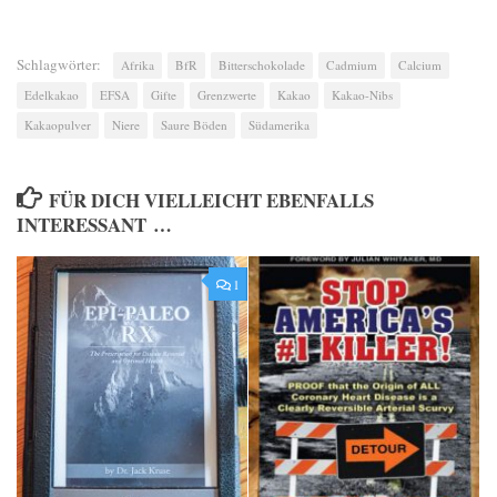
Schlagwörter:
Afrika
BfR
Bitterschokolade
Cadmium
Calcium
Edelkakao
EFSA
Gifte
Grenzwerte
Kakao
Kakao-Nibs
Kakaopulver
Niere
Saure Böden
Südamerika
FÜR DICH VIELLEICHT EBENFALLS
INTERESSANT …
1