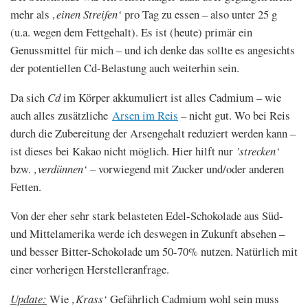
mehr als
‚einen Streifen‘
pro Tag zu essen – also unter 25 g
(u.a. wegen dem Fettgehalt). Es ist (heute) primär ein
Genussmittel für mich – und ich denke das sollte es angesichts
der potentiellen Cd-Belastung auch weiterhin sein.
Da sich
Cd
im Körper akkumuliert ist alles Cadmium – wie
auch alles zusätzliche
Arsen im Reis
– nicht gut. Wo bei Reis
durch die Zubereitung der Arsengehalt reduziert werden kann –
ist dieses bei Kakao nicht möglich. Hier hilft nur
’strecken‘
bzw.
‚verdünnen‘
– vorwiegend mit Zucker und/oder anderen
Fetten.
Von der eher sehr stark belasteten Edel-Schokolade aus Süd-
und Mittelamerika werde ich deswegen in Zukunft absehen –
und besser Bitter-Schokolade um 50-70% nutzen. Natürlich mit
einer vorherigen Herstelleranfrage.
Update:
Wie
‚Krass‘
Gefährlich Cadmium wohl sein muss