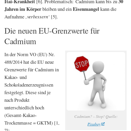
Itai-Krankheit
30
[6]. Problematisch: Cadmium kann bis zu
Jahren im Körper
Eisenmangel
bleiben und ein
kann die
Aufnahme
‚verbessern‘
[5].
Die neuen EU-Grenzwerte für
Cadmium
In der Norm VO (EU) Nr.
488/2014 hat die EU neue
Grenzwerte für Cadmium in
Kakao- und
Schokoladenerzeugnissen
festgelegt. Diese sind je
nach Produkt
unterschiedlich hoch
(Gesamt-Kakao-
Cadmium? – Stop! Quelle:
Trockenmasse = GKTM) [1,
Pixabay
7]: