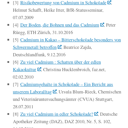
[3]
Risikobewertung von Cadmium in Schokolade
,
Helmut Schafft, Heike Itter, BfR-Statusseminar,
07.07.2009
[4]
Der Boden, die Bohnen und das Cadmium
, Peter
Rüegg, ETH Zürich, 31.10.2016
[5]
Cadmium in Kakao – Bitterschokolade besonders von
Schwermetall betroffen
, Beatrice Zajda,
Deutschlandfunk, 9.12.2016
[6]
Zu viel Cadmium : Schatten über der edlen
Kakaokultur
, Christina Hucklenbroich, faz.net,
02.02.2010
[7]
Cadmiumgehalte in Schokolade – Ein Bericht aus
unserem Laboralltag
, Ursula Blum-Rieck, Chemischen
und Veterinäruntersuchungsämter (CVUA) Stuttgart,
28.07.2011
[8]
Zu viel Cadmium in edler Schokolade?
, Deutsche
Apotheker Zeitung (DAZ), DAZ 2010, Nr. 5, S. 102,