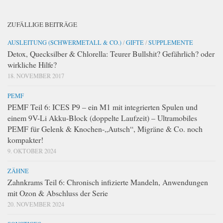
ZUFÄLLIGE BEITRÄGE
AUSLEITUNG (SCHWERMETALL & CO.)
/
GIFTE
/
SUPPLEMENTE
Detox, Quecksilber & Chlorella: Teurer Bullshit? Gefährlich? oder
wirkliche Hilfe?
18. NOVEMBER 2017
PEMF
PEMF Teil 6: ICES P9 – ein M1 mit integrierten Spulen und
einem 9V-Li Akku-Block (doppelte Laufzeit) – Ultramobiles
PEMF für Gelenk & Knochen-„Autsch“, Migräne & Co. noch
kompakter!
9. OKTOBER 2024
ZÄHNE
Zahnkrams Teil 6: Chronisch infizierte Mandeln, Anwendungen
mit Ozon & Abschluss der Serie
20. NOVEMBER 2024