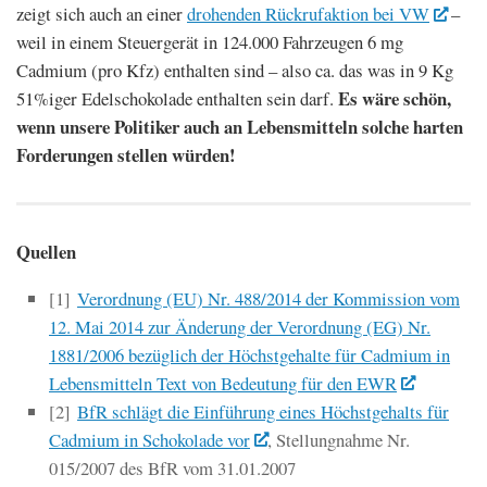
zeigt sich auch an einer
drohenden Rückrufaktion bei VW
–
weil in einem Steuergerät in 124.000 Fahrzeugen 6 mg
Cadmium (pro Kfz) enthalten sind – also ca. das was in 9 Kg
Es wäre schön,
51%iger Edelschokolade enthalten sein darf.
wenn unsere Politiker auch an Lebensmitteln solche harten
Forderungen stellen würden!
Quellen
[1]
Verordnung (EU) Nr. 488/2014 der Kommission vom
12. Mai 2014 zur Änderung der Verordnung (EG) Nr.
1881/2006 bezüglich der Höchstgehalte für Cadmium in
Lebensmitteln Text von Bedeutung für den EWR
[2]
BfR schlägt die Einführung eines Höchstgehalts für
Cadmium in Schokolade vor
, Stellungnahme Nr.
015/2007 des BfR vom 31.01.2007