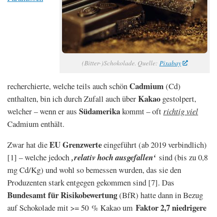
(Bitter-)Schokolade. Quelle:
Pixabay
Cadmium
recherchierte, welche teils auch schön
(Cd)
Kakao
enthalten, bin ich durch Zufall auch über
gestolpert,
Südamerika
welcher – wenn er aus
kommt – oft
richtig viel
Cadmium enthält.
EU
Grenzwerte
Zwar hat die
eingeführt (ab 2019 verbindlich)
[1] – welche jedoch
‚relativ hoch ausgefallen‘
sind (bis zu 0,8
mg Cd/Kg) und wohl so bemessen wurden, das sie den
Produzenten stark entgegen gekommen sind [7]. Das
Bundesamt für Risikobewertung
(BfR) hatte dann in Bezug
Faktor 2,7 niedrigere
auf Schokolade mit >= 50 % Kakao um