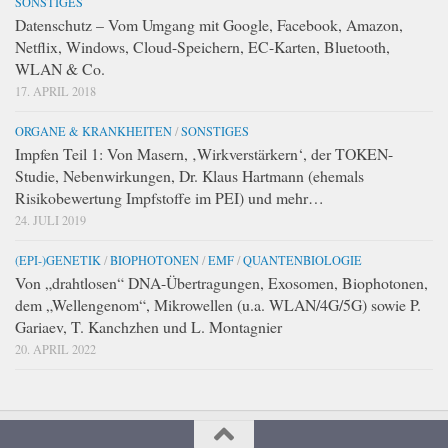
SONSTIGES
Datenschutz – Vom Umgang mit Google, Facebook, Amazon,
Netflix, Windows, Cloud-Speichern, EC-Karten, Bluetooth,
WLAN & Co.
17. APRIL 2018
ORGANE & KRANKHEITEN
/
SONSTIGES
Impfen Teil 1: Von Masern, ‚Wirkverstärkern‘, der TOKEN-
Studie, Nebenwirkungen, Dr. Klaus Hartmann (ehemals
Risikobewertung Impfstoffe im PEI) und mehr…
24. JULI 2019
(EPI-)GENETIK
/
BIOPHOTONEN
/
EMF
/
QUANTENBIOLOGIE
Von „drahtlosen“ DNA-Übertragungen, Exosomen, Biophotonen,
dem „Wellengenom“, Mikrowellen (u.a. WLAN/4G/5G) sowie P.
Gariaev, T. Kanchzhen und L. Montagnier
20. APRIL 2022