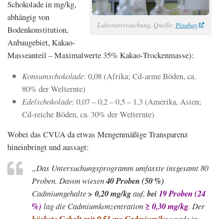
Schokolade in mg/kg,
abhängig von
Laboruntersuchung. Quelle:
Pixabay
Bodenkonstitution,
Anbaugebiet, Kakao-
Masseanteil – Maximalwerte 35% Kakao-Trockenmasse):
Konsumschokolade
: 0,08 (Afrika; Cd-arme Böden, ca.
80% der Welternte)
Edelschokolade
: 0,07 – 0,2 – 0,5 – 1,3 (Amerika, Asien;
Cd-reiche Böden, ca. 30% der Welternte)
Wobei das CVUA da etwas Mengenmäßige Transparenz
hineinbringt und aussagt:
„Das Untersuchungsprogramm umfasste insgesamt 80
Proben. Davon wiesen
40 Proben (50 %)
Cadmiumgehalte
> 0,20 mg/kg
auf,
bei
19 Proben (24
%)
lag die Cadmiumkonzentration
≥ 0,30 mg/kg
. Der
höchste Gehalt mit 0,51 mg Cadmium/kg
wurde in