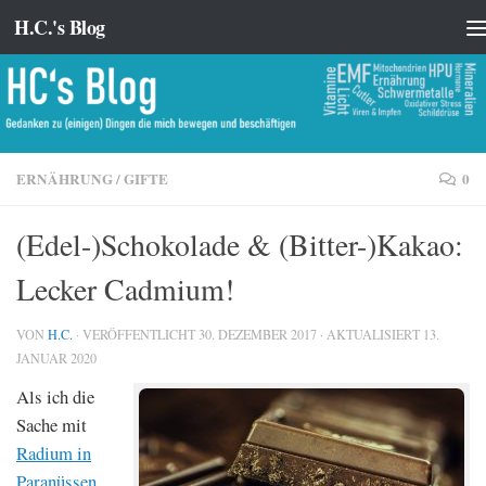
H.C.'s Blog
Zum Inhalt springen
ERNÄHRUNG
/
GIFTE
0
(Edel-)Schokolade & (Bitter-)Kakao:
Lecker Cadmium!
VON
H.C.
· VERÖFFENTLICHT
30. DEZEMBER 2017
· AKTUALISIERT
13.
JANUAR 2020
Als ich die
Sache mit
Radium in
Paranüssen