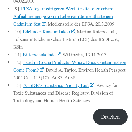
04.02.2010
[9]
EFSA legt niedrigeren Wert für die tolerierbare
Aufnahmemenge von in Lebensmitteln enthaltenem
Cadmium fest
, Medienstelle der EFSA, 20.3.2009
[10]
Edel oder Konsumkakao
, Marion Raters et al.,
Lebensmittelchemisches Institut (LCI) des BSDI e.V.,
Köln
[11]
Bitterschokolade
, Wikipedia, 13.11.2017
[12]
Lead in Cocoa Products: Where Does Contamination
Come From?
, David A. Taylor, Environ Health Perspect.
2005 Oct; 113(10): A687–A688.
[13]
ATSDR’s Substance Priority List
, Agency for
Toxic Substances and Disease Registry, Division of
Toxicology and Human Health Sciences
Drucken