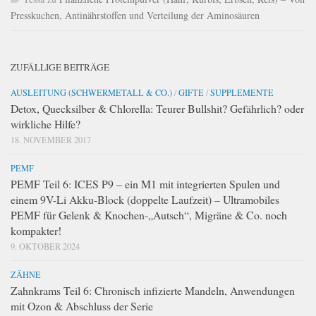
Presskuchen, Antinährstoffen und Verteilung der Aminosäuren
ZUFÄLLIGE BEITRÄGE
AUSLEITUNG (SCHWERMETALL & CO.)
/
GIFTE
/
SUPPLEMENTE
Detox, Quecksilber & Chlorella: Teurer Bullshit? Gefährlich? oder
wirkliche Hilfe?
18. NOVEMBER 2017
PEMF
PEMF Teil 6: ICES P9 – ein M1 mit integrierten Spulen und
einem 9V-Li Akku-Block (doppelte Laufzeit) – Ultramobiles
PEMF für Gelenk & Knochen-„Autsch“, Migräne & Co. noch
kompakter!
9. OKTOBER 2024
ZÄHNE
Zahnkrams Teil 6: Chronisch infizierte Mandeln, Anwendungen
mit Ozon & Abschluss der Serie