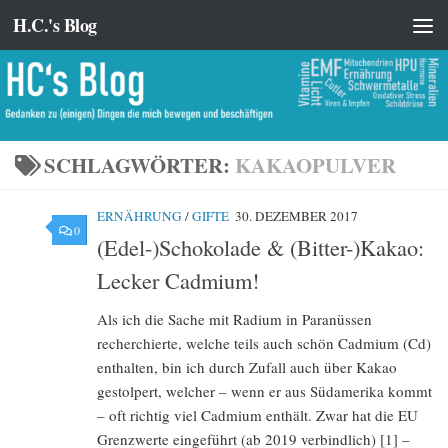
H.C.'s Blog
Zum Inhalt springen
SCHLAGWÖRTER:
KAKAOPULVER
ERNÄHRUNG
/
GIFTE
30. DEZEMBER 2017
0
(Edel-)Schokolade & (Bitter-)Kakao:
Lecker Cadmium!
Als ich die Sache mit Radium in Paranüssen
recherchierte, welche teils auch schön Cadmium (Cd)
enthalten, bin ich durch Zufall auch über Kakao
gestolpert, welcher – wenn er aus Südamerika kommt
– oft richtig viel Cadmium enthält. Zwar hat die EU
Grenzwerte eingeführt (ab 2019 verbindlich) [1] –