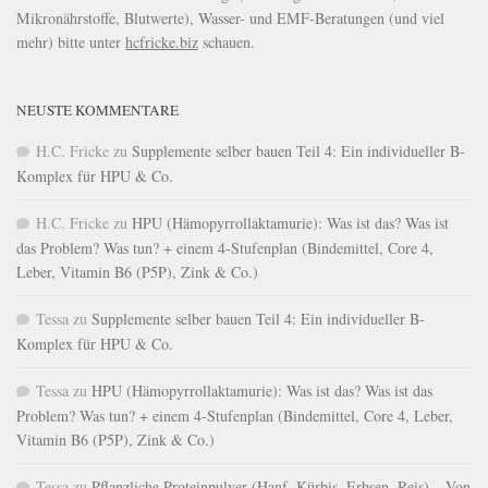
Mikronährstoffe, Blutwerte), Wasser- und EMF-Beratungen (und viel
mehr) bitte unter
hcfricke.biz
schauen.
NEUSTE KOMMENTARE
H.C. Fricke
zu
Supplemente selber bauen Teil 4: Ein individueller B-
Komplex für HPU & Co.
H.C. Fricke
zu
HPU (Hämopyrrollaktamurie): Was ist das? Was ist
das Problem? Was tun? + einem 4-Stufenplan (Bindemittel, Core 4,
Leber, Vitamin B6 (P5P), Zink & Co.)
Tessa
zu
Supplemente selber bauen Teil 4: Ein individueller B-
Komplex für HPU & Co.
Tessa
zu
HPU (Hämopyrrollaktamurie): Was ist das? Was ist das
Problem? Was tun? + einem 4-Stufenplan (Bindemittel, Core 4, Leber,
Vitamin B6 (P5P), Zink & Co.)
Tessa
zu
Pflanzliche Proteinpulver (Hanf, Kürbis, Erbsen, Reis) – Von