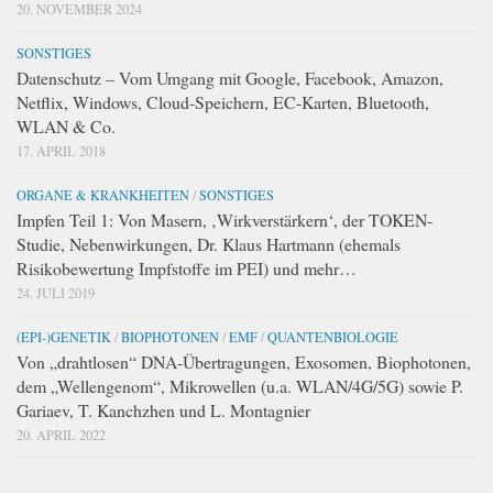
20. NOVEMBER 2024
SONSTIGES
Datenschutz – Vom Umgang mit Google, Facebook, Amazon,
Netflix, Windows, Cloud-Speichern, EC-Karten, Bluetooth,
WLAN & Co.
17. APRIL 2018
ORGANE & KRANKHEITEN
/
SONSTIGES
Impfen Teil 1: Von Masern, ‚Wirkverstärkern‘, der TOKEN-
Studie, Nebenwirkungen, Dr. Klaus Hartmann (ehemals
Risikobewertung Impfstoffe im PEI) und mehr…
24. JULI 2019
(EPI-)GENETIK
/
BIOPHOTONEN
/
EMF
/
QUANTENBIOLOGIE
Von „drahtlosen“ DNA-Übertragungen, Exosomen, Biophotonen,
dem „Wellengenom“, Mikrowellen (u.a. WLAN/4G/5G) sowie P.
Gariaev, T. Kanchzhen und L. Montagnier
20. APRIL 2022