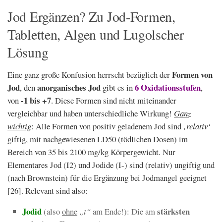
Jod Ergänzen? Zu Jod-Formen,
Tabletten, Algen und Lugolscher
Lösung
Formen von
Eine ganz große Konfusion herrscht bezüglich der
Jod
anorganisches Jod
6 Oxidationsstufen
, den
gibt es in
,
-1 bis +7
von
. Diese Formen sind nicht miteinander
vergleichbar und haben unterschiedliche Wirkung!
Ganz
wichtig
: Alle Formen von positiv geladenem Jod sind
‚relativ‘
giftig, mit nachgewiesenen LD50 (tödlichen Dosen) im
Bereich von 35 bis 2100 mg/kg Körpergewicht. Nur
Elementares Jod (I2) und Jodide (I-) sind (relativ) ungiftig und
(nach Brownstein) für die Ergänzung bei Jodmangel geeignet
[26]. Relevant sind also:
Jodid
stärksten
(also
ohne
„t“
am Ende!): Die am