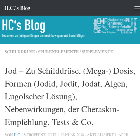
H.C.'s Blog
Zum Inhalt springen
SCHILDDRÜSE
/
SPURENELEMENTE
/
SUPPLEMENTE
Jod – Zu Schilddrüse, (Mega-) Dosis,
Formen (Jodid, Jodit, Jodat, Algen,
Lugolscher Lösung),
Nebenwirkungen, der Cheraskin-
Empfehlung, Tests & Co.
VON
H.C.
· VERÖFFENTLICHT
1. JANUAR 2018
· AKTUALISIERT
1. APRIL