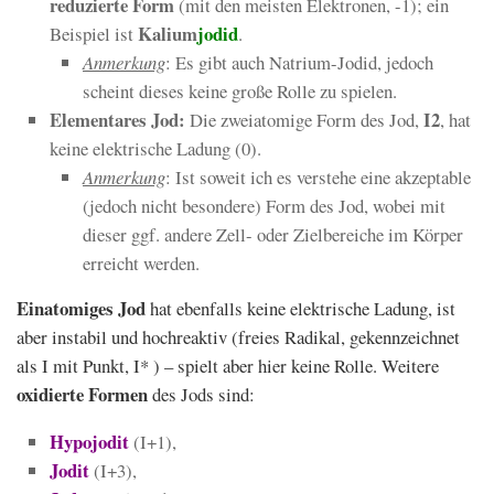
reduzierte Form
(mit den meisten Elektronen, -1); ein
Kalium
jodid
Beispiel ist
.
Anmerkung
: Es gibt auch Natrium-Jodid, jedoch
scheint dieses keine große Rolle zu spielen.
Elementares Jod:
I2
Die zweiatomige Form des Jod,
, hat
keine elektrische Ladung (0).
Anmerkung
: Ist soweit ich es verstehe eine akzeptable
(jedoch nicht besondere) Form des Jod, wobei mit
dieser ggf. andere Zell- oder Zielbereiche im Körper
erreicht werden.
Einatomiges Jod
hat ebenfalls keine elektrische Ladung, ist
aber instabil und hochreaktiv (freies Radikal, gekennzeichnet
als I mit Punkt, I* ) – spielt aber hier keine Rolle. Weitere
oxidierte Formen
des Jods sind:
Hypojodit
(I+1),
Jodit
(I+3),