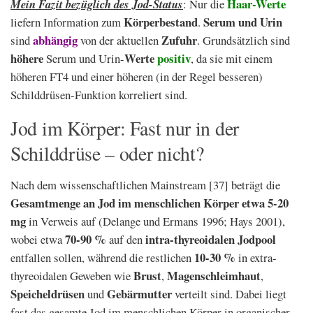
Haar-Werte
Mein Fazit bezüglich des Jod-Status
: Nur die
Körperbestand
Serum und Urin
liefern Information zum
.
abhängig
Zufuhr
sind
von der aktuellen
. Grundsätzlich sind
höhere
Werte
positiv
Serum und Urin-
, da sie mit einem
höheren FT4 und einer höheren (in der Regel besseren)
Schilddrüsen-Funktion korreliert sind.
Jod im Körper: Fast nur in der
Schilddrüse – oder nicht?
Nach dem wissenschaftlichen Mainstream [37] beträgt die
Gesamtmenge an Jod im menschlichen Körper etwa 5-20
mg
in Verweis auf (Delange und Ermans 1996; Hays 2001),
70-90 %
intra-thyreoidalen Jodpool
wobei etwa
auf den
10-30 %
entfallen sollen, während die restlichen
in extra-
Brust
Magenschleimhaut
thyreoidalen Geweben wie
,
,
Speicheldrüsen
Gebärmutter
und
verteilt sind. Dabei liegt
fast das gesamte Jod im menschlichen Körper in organischer