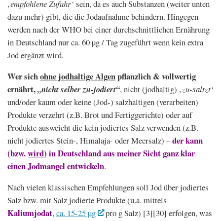
‚empfohlene Zufuhr‘
sein, da es auch Substanzen (weiter unten
dazu mehr) gibt, die die Jodaufnahme behindern. Hingegen
werden nach der WHO bei einer durchschnittlichen Ernährung
in Deutschland nur ca. 60 µg / Tag zugeführt wenn kein extra
Jod ergänzt wird.
Wer sich
ohne jodhaltige Algen
pflanzlich & vollwertig
ernährt,
„nicht selber zu-jodiert“
, nicht (jodhaltig)
‚zu-saltzt‘
und/oder kaum oder keine (Jod-) salzhaltigen (verarbeiten)
Produkte verzehrt (z.B. Brot und Fertiggerichte) oder auf
Produkte ausweicht die kein jodiertes Salz verwenden (z.B.
der kann
nicht jodiertes Stein-, Himalaja- oder Meersalz) –
(bzw.
wird
) in Deutschland aus meiner Sicht ganz klar
einen Jodmangel entwickeln
.
Nach vielen klassischen Empfehlungen soll Jod über jodiertes
Salz bzw. mit Salz jodierte Produkte (u.a. mittels
Kaliumjodat
,
ca. 15-25 µg
pro g Salz) [3][30] erfolgen, was