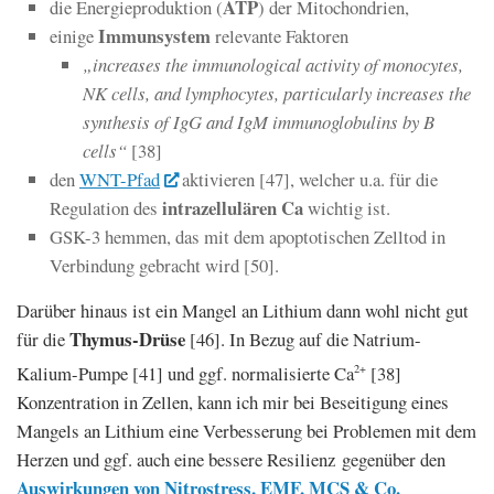
ATP
die Energieproduktion (
) der Mitochondrien,
Immunsystem
einige
relevante Faktoren
„increases the immunological activity of monocytes,
NK cells, and lymphocytes, particularly increases the
synthesis of IgG and IgM immunoglobulins by B
cells“
[38]
den
WNT-Pfad
aktivieren [47], welcher u.a. für die
intrazellulären Ca
Regulation des
wichtig ist.
GSK-3 hemmen, das mit dem apoptotischen Zelltod in
Verbindung gebracht wird [50].
Darüber hinaus ist ein Mangel an Lithium dann wohl nicht gut
Thymus-Drüse
für die
[46]. In Bezug auf die Natrium-
Kalium-Pumpe [41] und ggf. normalisierte Ca
[38]
2+
Konzentration in Zellen, kann ich mir bei Beseitigung eines
Mangels an Lithium eine Verbesserung bei Problemen mit dem
Herzen und ggf. auch eine
bessere Resilienz gegenüber den
Auswirkungen von Nitrostress, EMF, MCS & Co.