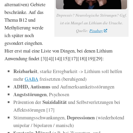
alternativen) Gebiete
beschränke. Auf das
Depressiv? Neurologische Störungen? Ggf.
Thema B12 und
ist ein Mangel an Lithium die Ursache.
Methylierung werde
Quelle:
Pixabay
ich später noch
gesondert eingehen.
Hier erst mal eine Liste von Dingen, bei denen Lithium
Anwendung findet [3][4][14][15][17][18][19][29]:
Reizbarkeit
, starke Erregbarkeit -> Lithium soll helfen
mehr
GABA
freisetzten (beruhigend)
ADHD, Autismus
und Aufmerksamkeitsstörungen
Angststörungen
, Psychosen
Suizidalität
Prävention der
und Selbstverletzungen bei
Affektstörungen [17]
Depressionen
Stimmungsschwankungen,
(wiederholend
unipolar / bipolaren / manisch)
Serotonin-Mängel
(z.B. bei Zigaretten- und