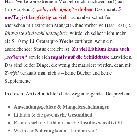
Haar-Werte von extremem Mangel (nicht nachweisbar!) auf
erhöhen
5
(im Vergleich)
„sehr, sehr üppig“
. Das meint:
mg/Tag ist
langfristig zu viel
– scheinbar selbst für
Menschen mit extremen Mangel! Ohne vorherige Haar-Test (->
Blutwerte sind wohl untauglich
) würde ich selber nicht mehr
pro Woche
als 5-10 mg Li-Orotat
zuführen, wenn ein
Zu viel Lithium kann auch
ausreichender Status erreicht ist.
negativ auf die Schilddrüse
„sedieren“
sowie sich
auswirken.
Das sind leider Dinge, die wenig thematisiert werden, denn mit
Zweifel
verkauft man nichts – keine Bücher und keine
Supplemente.
In diesem Artikel möchte ich deswegen folgendes Besprechen:
Anwendungsgebiete & Mangelerscheinungen
psychische Gesundheit
Lithium & die
Insulin-Sensitivität
Kaum beachtet: Lithium und die
Nahrung
Wo in der
kommt Lithium vor?