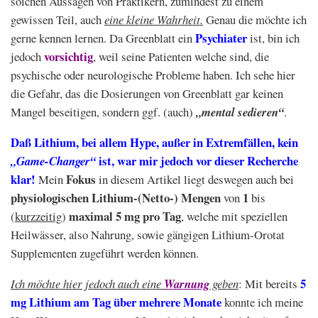
solchen Aussagen von Praktikern, zumindest zu einem
gewissen Teil, auch
eine kleine Wahrheit.
Genau die möchte ich
Psychiater
gerne kennen lernen. Da Greenblatt ein
ist, bin ich
vorsichtig
jedoch
, weil seine Patienten welche sind, die
psychische oder neurologische Probleme haben. Ich sehe hier
die Gefahr, das die Dosierungen von Greenblatt gar keinen
Mangel beseitigen, sondern ggf. (auch)
„mental sedieren“
.
Daß Lithium, bei allem Hype, außer in Extremfällen, kein
ist, war mir jedoch vor dieser Recherche
„Game-Changer“
klar!
Fokus
Mein
in diesem Artikel liegt deswegen auch bei
physiologischen Lithium-(Netto-) Mengen
1
von
bis
maximal 5 mg pro Tag
(
kurzzeitig
)
, welche mit speziellen
Heilwässer, also Nahrung, sowie gängigen Lithium-Orotat
Supplementen zugeführt werden können.
5
Ich möchte hier jedoch auch eine
Warnung
geben
: Mit bereits
mg Lithium am Tag über mehrere Monate
konnte ich meine