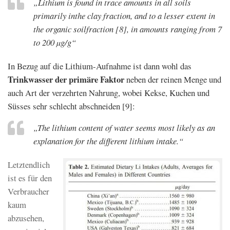
„Lithium is found in trace amounts in all soils
primarily inthe clay fraction, and to a lesser extent in
the organic soilfraction [8], in amounts ranging from 7
to 200 µg/g“
In Bezug auf die Lithium-Aufnahme ist dann wohl das
Trinkwasser der primäre Faktor
neben der reinen Menge und
auch Art der verzehrten Nahrung, wobei Kekse, Kuchen und
Süsses sehr schlecht abschneiden [9]:
„The lithium content of water seems most likely as an
explanation for the different lithium intake.“
Letztendlich
ist es für den
Verbraucher
kaum
abzusehen,