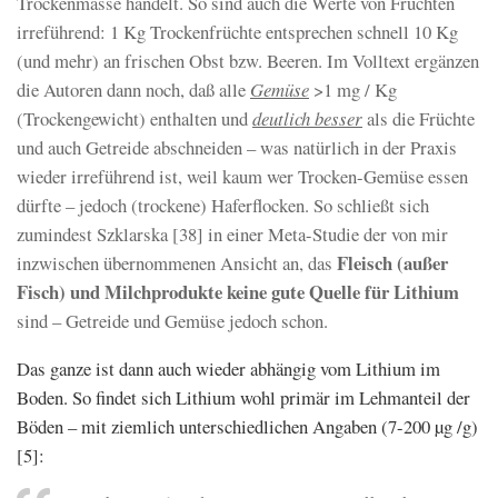
Trockenmasse handelt. So sind auch die Werte von Früchten
irreführend: 1 Kg Trockenfrüchte entsprechen schnell 10 Kg
(und mehr) an frischen Obst bzw. Beeren. Im Volltext ergänzen
die Autoren dann noch, daß alle
Gemüse
>1 mg / Kg
(Trockengewicht) enthalten und
deutlich besser
als die Früchte
und auch Getreide abschneiden – was natürlich in der Praxis
wieder irreführend ist, weil kaum wer Trocken-Gemüse essen
dürfte – jedoch (trockene) Haferflocken. So schließt sich
zumindest
Szklarska [38] in einer Meta-Studie der von mir
Fleisch (außer
inzwischen übernommenen Ansicht an, das
Fisch) und Milchprodukte keine gute Quelle für Lithium
sind – Getreide und Gemüse jedoch schon.
Das ganze ist dann auch wieder abhängig vom Lithium im
Boden. So findet sich Lithium wohl primär im Lehmanteil der
Böden – mit ziemlich unterschiedlichen Angaben (7-200 µg /g)
[5]: