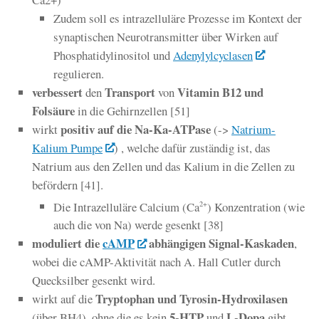
Zudem soll es intrazelluläre Prozesse im Kontext der
synaptischen Neurotransmitter über Wirken auf
Phosphatidylinositol und
Adenylylcyclasen
regulieren.
verbessert
Transport
Vitamin B12 und
den
von
Folsäure
in die Gehirnzellen [51]
positiv auf die Na-Ka-ATPase
wirkt
(->
Natrium-
Kalium Pumpe
) , welche dafür zuständig ist, das
Natrium aus den Zellen und das Kalium in die Zellen zu
befördern [41].
Die Intrazelluläre Calcium (Ca
) Konzentration (wie
2+
auch die von Na) werde gesenkt [38]
moduliert die
cAMP
abhängigen Signal-Kaskaden
,
wobei die cAMP-Aktivität nach A. Hall Cutler durch
Quecksilber gesenkt wird.
Tryptophan und Tyrosin-Hydroxilasen
wirkt auf die
5-HTP
L-Dopa
(über BH4), ohne die es kein
und
gibt.