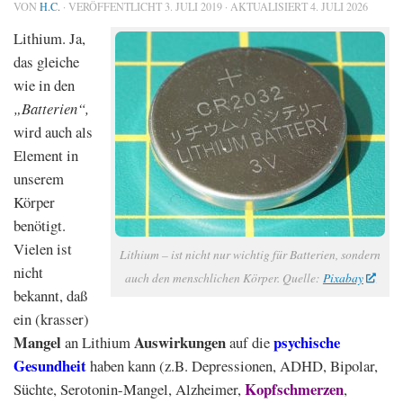
VON
H.C.
· VERÖFFENTLICHT
3. JULI 2019
· AKTUALISIERT
4. JULI 2026
Lithium. Ja,
das gleiche
wie in den
„Batterien“,
wird auch als
Element in
unserem
Körper
benötigt.
Vielen ist
Lithium – ist nicht nur wichtig für Batterien, sondern
nicht
auch den menschlichen Körper. Quelle:
Pixabay
bekannt, daß
ein (krasser)
Mangel
Auswirkungen
psychische
an Lithium
auf die
Gesundheit
haben kann (z.B. Depressionen, ADHD, Bipolar,
Kopfschmerzen
Süchte, Serotonin-Mangel, Alzheimer,
,