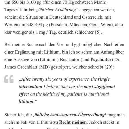
um 650 bis 3100 µg (für einen 70 Kg schweren Mann)
Tageszufuhr bei
„üblicher Ernährung“
angegeben werden,
scheint die Situation in Deutschland und Österreich, mit
Werten um 348-494 µg (Potsdam, München, Gera, Wien), also
klar weniger als 1 mg / Tag, deutlich schlechter [5].
Bei meiner Suche nach den Vor- und ggf. möglichen Nachteilen
einer Ergänzung mit Lithium, bin ich so schon am Anfang über
Psychiater
eine Aussage von (Lithium-) Buchautor (und
) Dr.
James Greenblatt (MD) gestolpert, welcher schreibt [29]:
„After twenty six years of experience, the
single
intervention
I believe that has the
most significant
effect
on the health of my patients is nutritional
lithium
.“
Sicherlich, die
‚übliche Ami-Autoren-Übertreibung‘
mag man
zu Recht meinen
auch im Fall von Lithium
. Jedoch steckt in