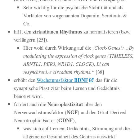
Sehr wichtig für die psychische Stabilität und als
Vorläufer von vorgenannten Dopamin, Serotonin &
Co.
zirkadianen Rhythmus
hilft den
zu normalisieren (bzw.
verlängern [25]).
Hier wohl durch Wirkung auf die
‚Clock-Genes‘:
„By
modulating the expression of clock genes (TIMELESS,
ARNTL1, PER3, NR1D1, CLOCK), Li can
resynchronize circadian rhythms.“
[38]
BDNF
erhöht den
Wachstumsfaktor
,das für die
synaptische Plastizität beim Lernen und Gedächtnis
benötigt wird.
Neuroplastizität
fördert auch die
über den
NGF
Nervenwachstumsfaktor (
) und den Glial-Derived
GDNF
Neurotrophic Factor (
),
was sich auf Lernen, Gedächtnis, Stimmung und die
allgemeine Gesundheit des Gehirns auswirkt