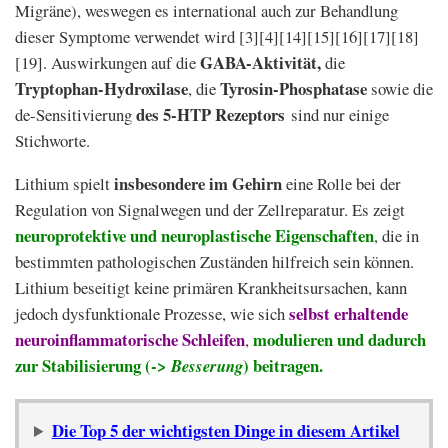
Migräne), weswegen es international auch zur Behandlung
dieser Symptome verwendet wird [3][4][14][15][16][17][18]
GABA-Aktivität,
[19]. Auswirkungen auf die
die
Tryptophan-Hydroxilase
Tyrosin-Phosphatase
, die
sowie die
des 5-HTP Rezeptors
de-Sensitivierung
sind nur einige
Stichworte.
insbesondere im Gehirn
Lithium spielt
eine Rolle bei der
Regulation von Signalwegen und der Zellreparatur. Es zeigt
neuroprotektive und neuroplastische Eigenschaften
, die in
bestimmten pathologischen Zuständen hilfreich sein können.
Lithium beseitigt keine primären Krankheitsursachen, kann
selbst erhaltende
jedoch dysfunktionale Prozesse, wie sich
neuroinflammatorische Schleifen
modulieren und dadurch
,
zur Stabilisierung (->
) beitragen.
Besserung
Die Top 5 der wichtigsten Dinge in diesem Artikel