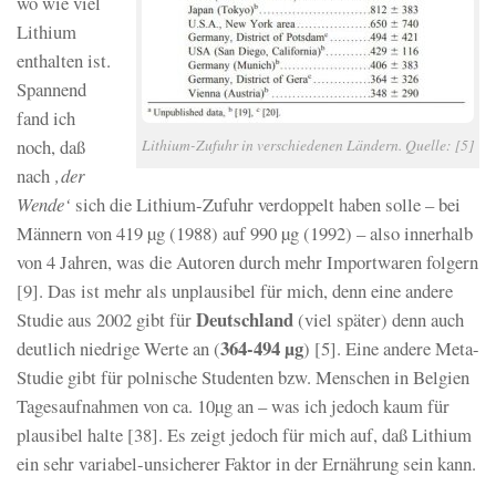
wo wie viel
Lithium
enthalten ist.
Spannend
fand ich
noch, daß
Lithium-Zufuhr in verschiedenen Ländern. Quelle: [5]
nach
‚der
Wende‘
sich die Lithium-Zufuhr verdoppelt haben solle – bei
Männern von 419 µg (1988) auf 990 µg (1992) – also innerhalb
von 4 Jahren, was die Autoren durch mehr Importwaren folgern
[9]. Das ist mehr als unplausibel für mich, denn eine andere
Deutschland
Studie aus 2002 gibt für
(viel später) denn auch
364-494 µg
deutlich niedrige Werte an (
) [5]. Eine andere Meta-
Studie gibt für polnische Studenten bzw. Menschen in Belgien
Tagesaufnahmen von ca. 10µg an – was ich jedoch kaum für
plausibel halte [38]. Es zeigt jedoch für mich auf, daß Lithium
ein sehr variabel-unsicherer Faktor in der Ernährung sein kann.