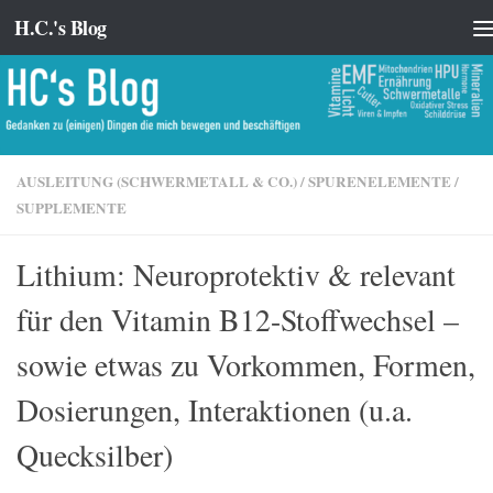
H.C.'s Blog
Zum Inhalt springen
AUSLEITUNG (SCHWERMETALL & CO.)
/
SPURENELEMENTE
/
SUPPLEMENTE
Lithium: Neuroprotektiv & relevant
für den Vitamin B12-Stoffwechsel –
sowie etwas zu Vorkommen, Formen,
Dosierungen, Interaktionen (u.a.
Quecksilber)