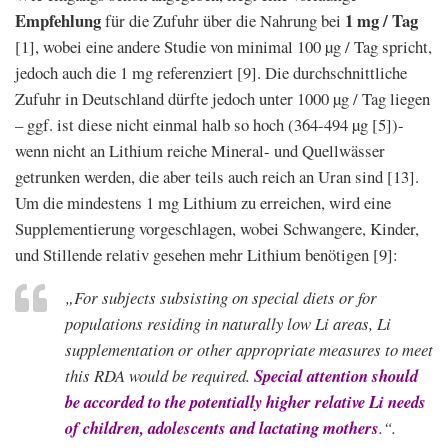
Empfehlung
1 mg / Tag
für die Zufuhr über die Nahrung bei
[1], wobei eine andere Studie von minimal 100 µg / Tag spricht,
jedoch auch die 1 mg referenziert [9]. Die durchschnittliche
Zufuhr in Deutschland dürfte jedoch unter 1000 µg / Tag liegen
– ggf. ist diese nicht einmal halb so hoch (364-494 µg [5])-
wenn nicht an Lithium reiche Mineral- und Quellwässer
getrunken werden, die aber teils auch reich an Uran sind [13].
Um die mindestens 1 mg Lithium zu erreichen, wird eine
Supplementierung vorgeschlagen, wobei Schwangere, Kinder,
und Stillende relativ gesehen mehr Lithium benötigen [9]:
„For subjects subsisting on special diets or for
populations residing in naturally low Li areas, Li
supplementation or other appropriate measures to meet
this RDA would be required.
Special attention should
be accorded to the potentially higher relative Li needs
of children, adolescents and lactating mothers
.“.