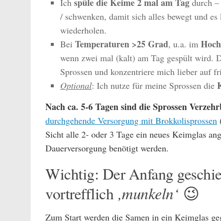
spüle die Keime 2 mal am Tag
Ich
durch – 
/ schwenken, damit sich alles bewegt und es
wiederholen.
Temperaturen >25 Grad
Hoc
Bei
, u.a. im
wenn zwei mal (kalt) am Tag gespült wird.
Sprossen und konzentriere mich lieber auf f
Optional
: Ich nutze für meine Sprossen die
Nach ca. 5-6 Tagen sind die Sprossen Verzehr
durchgehende Versorgung mit Brokkolisprossen
(
Sicht alle 2- oder 3 Tage ein neues Keimglas a
Dauerversorgung benötigt werden.
Wichtig: Der Anfang geschi
‚munkeln‘
vortrefflich
😉
Zum Start werden die Samen in ein Keimglas ge