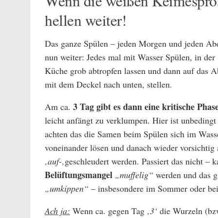
Wenn die weißen Keimespross
hellen weiter!
Das ganze Spülen – jeden Morgen und jeden Ab
nun weiter: Jedes mal mit Wasser Spülen, in der
Küche grob abtropfen lassen und dann auf das Ab
mit dem Deckel nach unten, stellen.
3 Tag gibt es dann eine kritische Phas
Am ca.
leicht anfängt zu verklumpen. Hier ist unbedingt
achten das die Samen beim Spülen sich im Wass
voneinander lösen und danach wieder vorsichtig
‚auf-‚
geschleudert werden. Passiert das nicht – 
Belüftungsmangel
„muffelig“
werden und das g
„umkippen“
– insbesondere im Sommer oder be
Ach ja:
Wenn ca. gegen Tag
‚3‘
die Wurzeln (bzw