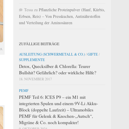
Tessa
zu
Pflanzliche Proteinpulver (Hanf, Kürbis,
Erbsen, Reis) – Von Presskuchen, Antinährstoffen
und Verteilung der Aminosäuren
ZUFÄLLIGE BEITRÄGE
s.
AUSLEITUNG (SCHWERMETALL & CO.)
/
GIFTE
/
SUPPLEMENTE
Detox, Quecksilber & Chlorella: Teurer
Bullshit? Gefährlich? oder wirkliche Hilfe?
18. NOVEMBER 2017
PEMF
PEMF Teil 6: ICES P9 – ein M1 mit
integrierten Spulen und einem 9V-Li Akku-
Block (doppelte Laufzeit) – Ultramobiles
PEMF für Gelenk & Knochen-„Autsch“,
Migräne & Co. noch kompakter!
9. OKTOBER 2024