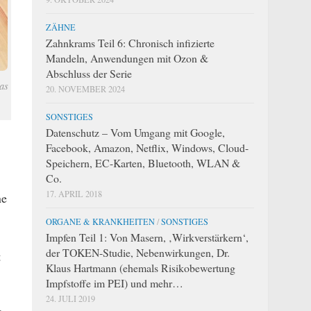
ZÄHNE
Zahnkrams Teil 6: Chronisch infizierte
Mandeln, Anwendungen mit Ozon &
Abschluss der Serie
as
20. NOVEMBER 2024
SONSTIGES
Datenschutz – Vom Umgang mit Google,
Facebook, Amazon, Netflix, Windows, Cloud-
Speichern, EC-Karten, Bluetooth, WLAN &
Co.
17. APRIL 2018
ne
ORGANE & KRANKHEITEN
/
SONSTIGES
Impfen Teil 1: Von Masern, ‚Wirkverstärkern‘,
der TOKEN-Studie, Nebenwirkungen, Dr.
t
Klaus Hartmann (ehemals Risikobewertung
Impfstoffe im PEI) und mehr…
24. JULI 2019