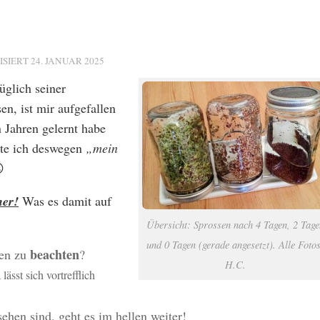
ISIERT
24. JANUAR 2025
glich seiner
n, ist mir aufgefallen
n Jahren gelernt habe
hte ich deswegen
„mein

er!
Was es damit auf
Übersicht: Sprossen nach 4 Tagen, 2 Tage
und 0 Tagen (gerade angesetzt). Alle Fotos
beachten
sen zu
?
H.C.
lässt sich vortrefflich
hen sind, geht es im hellen weiter!