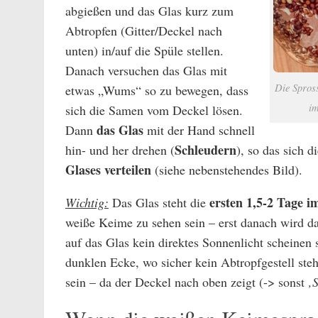
abgießen und das Glas kurz zum
Abtropfen (Gitter/Deckel nach
unten) in/auf die Spüle stellen.
Danach versuchen das Glas mit
Die Spros
etwas „Wums“ so zu bewegen, dass
im
sich die Samen vom Deckel lösen.
das Glas
Dann
mit der Hand schnell
Schleudern
hin- und her drehen (
), so das sich d
Glases verteilen
(siehe nebenstehendes Bild).
ersten 1,5-2 Tage 
Wichtig:
Das Glas steht die
weiße Keime zu sehen sein – erst danach wird da
auf das Glas kein direktes Sonnenlicht scheinen 
dunklen Ecke, wo sicher kein Abtropfgestell steht
sein – da der Deckel nach oben zeigt (-> sonst
‚