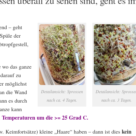
en überall zu sehen sind, geht es i
end – geht
 Spüle der
tropfgestell,
e
wo das ganze
 darauf zu
er möglichst
 an die Wand
Detailansicht: Sprossen
Detailansicht: Sprosse
kann es durch
nach ca. 4 Tagen.
nach ca. 3 Tagen.
anze kann
Temperaturen um die >= 25 Grad C.
i
kein
. Keimfortsätze) kleine „Haare“ haben – dann ist dies