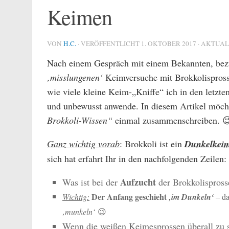
Keimen
VON
H.C.
· VERÖFFENTLICHT
1. OKTOBER 2017
· AKTUAL
Nach einem Gespräch mit einem Bekannten, bezü
‚misslungenen‘
Keimversuche mit Brokkolisprosse
wie viele kleine Keim-„Kniffe“ ich in den letzte
und unbewusst anwende. In diesem Artikel möc
Brokkoli-Wissen“
einmal zusammenschreiben. 
Ganz wichtig vorab
: Brokkoli ist ein
Dunkelkeim
sich hat erfahrt Ihr in den nachfolgenden Zeilen:
Aufzucht
Was ist bei der
der Brokkolispros
Der Anfang geschieht
Wichtig:
‚im Dunkeln‘
–
da 
‚munkeln‘
😉
Wenn die weißen Keimesprossen überall zu se