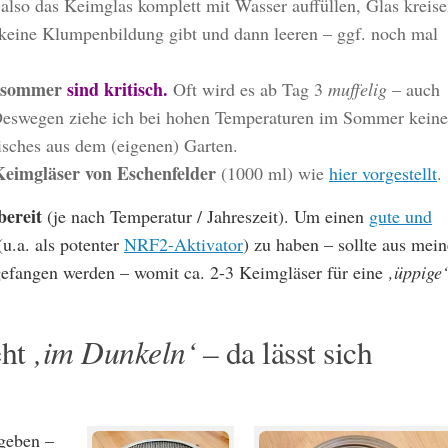
also das Keimglas komplett mit Wasser auffüllen, Glas kreis
 keine Klumpenbildung gibt und dann leeren – ggf. noch mal
hsommer
sind kritisch.
Oft wird es ab Tag 3
muffelig
– auch
 Deswegen ziehe ich bei hohen Temperaturen im Sommer keine
risches aus dem (eigenen) Garten.
Keimgläser von Eschenfelder
(1000 ml) wie
hier vorgestellt
.
bereit
(je nach Temperatur / Jahreszeit). Um einen
gute und
u.a. als potenter
NRF2-Aktivator
) zu haben – sollte aus mein
ngefangen werden – womit ca. 2-3 Keimgläser für eine
‚üppige‘
‚im Dunkeln‘ –
eht
da lässt sich
geben –