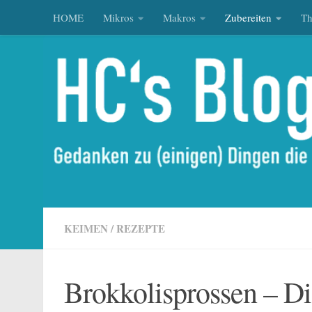
HOME
Mikros
Makros
Zubereiten
T
Zum Inhalt springen
KEIMEN
/
REZEPTE
Brokkolisprossen – Di