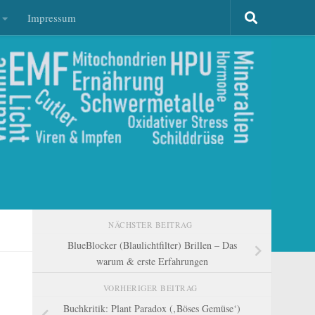
Impressum
NÄCHSTER BEITRAG
BlueBlocker (Blaulichtfilter) Brillen – Das
warum & erste Erfahrungen
VORHERIGER BEITRAG
Buchkritik: Plant Paradox (‚Böses Gemüse‘)