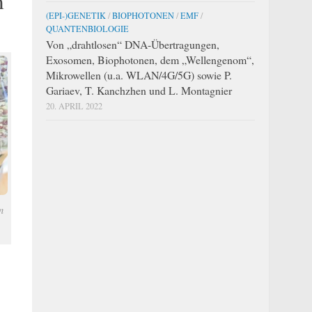
m
(EPI-)GENETIK
/
BIOPHOTONEN
/
EMF
/
QUANTENBIOLOGIE
Von „drahtlosen“ DNA-Übertragungen,
Exosomen, Biophotonen, dem „Wellengenom“,
Mikrowellen (u.a. WLAN/4G/5G) sowie P.
Gariaev, T. Kanchzhen und L. Montagnier
20. APRIL 2022
n