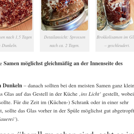
Detailansicht: Sprossen
Brokkolisamen im Gl
sen nach 1,5 Tagen
nach ca. 2 Tagen.
– geschleudert.
 Dunkeln.
Samen möglichst gleichmäßig an der Innenseite des
ie
im Dunkeln
– danach sollten bei den meisten Samen ganz klei
s Glas auf das Gestell in der Küche
‚ins Licht‘
gestellt, wobei
sollte. Für die Zeit im (Küchen-) Schrank oder in einer sehr
, sollte das Glas vorher in der Spüle möglichst gut abgetropf
Sauerei‘
).