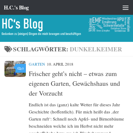
H.C.'s Blog
Zum Inhalt springen
SCHLAGWÖRTER:
DUNKELKEIMER
GARTEN
10. APRIL 2018
0
Frischer geht’s nicht – etwas zum
eigenen Garten, Gewächshaus und
der Vorzucht
Endlich ist das (ganz) kalte Wetter für dieses Jahr
Geschichte (hoffentlich). Für mich heißt das ‚der
Garten ruft‘: Schnell noch Apfel- und Birnenbäume
beschneiden welche ich im Herbst nicht mehr