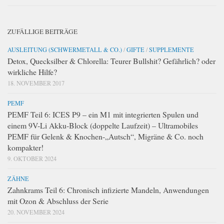
ZUFÄLLIGE BEITRÄGE
AUSLEITUNG (SCHWERMETALL & CO.)
/
GIFTE
/
SUPPLEMENTE
Detox, Quecksilber & Chlorella: Teurer Bullshit? Gefährlich? oder
wirkliche Hilfe?
18. NOVEMBER 2017
PEMF
PEMF Teil 6: ICES P9 – ein M1 mit integrierten Spulen und
einem 9V-Li Akku-Block (doppelte Laufzeit) – Ultramobiles
PEMF für Gelenk & Knochen-„Autsch“, Migräne & Co. noch
kompakter!
9. OKTOBER 2024
ZÄHNE
Zahnkrams Teil 6: Chronisch infizierte Mandeln, Anwendungen
mit Ozon & Abschluss der Serie
20. NOVEMBER 2024