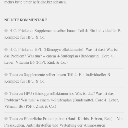
mehr) bitte unter
hcfricke.biz
schauen.
NEUSTE KOMMENTARE
H.C. Fricke
zu
Supplemente selber bauen Teil 4: Ein individueller B-
Komplex für HPU & Co.
H.C. Fricke
zu
HPU (Hämopyrrollaktamurie): Was ist das? Was ist
das Problem? Was tun? + einem 4-Stufenplan (Bindemittel, Core 4,
Leber, Vitamin B6 (P5P), Zink & Co.)
Tessa
zu
Supplemente selber bauen Teil 4: Ein individueller B-
Komplex für HPU & Co.
Tessa
zu
HPU (Hämopyrrollaktamurie): Was ist das? Was ist das
Problem? Was tun? + einem 4-Stufenplan (Bindemittel, Core 4, Leber,
Vitamin B6 (P5P), Zink & Co.)
Tessa
zu
Pflanzliche Proteinpulver (Hanf, Kürbis, Erbsen, Reis) – Von
Presskuchen, Antinährstoffen und Verteilung der Aminosäuren