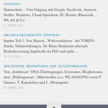
SONSTIGES
Datenschutz – Vom Umgang mit Google, Facebook, Amazon,
Netflix, Windows, Cloud-Speichern, EC-Karten, Bluetooth,
WLAN & Co.
17. APRIL 2018
ORGANE & KRANKHEITEN
/
SONSTIGES
Impfen Teil 1: Von Masern, ‚Wirkverstärkern‘, der TOKEN-
Studie, Nebenwirkungen, Dr. Klaus Hartmann (ehemals
Risikobewertung Impfstoffe im PEI) und mehr…
24. JULI 2019
(EPI-)GENETIK
/
BIOPHOTONEN
/
EMF
/
QUANTENBIOLOGIE
Von „drahtlosen“ DNA-Übertragungen, Exosomen, Biophotonen,
dem „Wellengenom“, Mikrowellen (u.a. WLAN/4G/5G) sowie P.
Gariaev, T. Kanchzhen und L. Montagnier
20. APRIL 2022