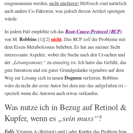
eingenommen werden,
nicht nüchtern!
Hilfreich sind natürlich
auch andere Co-Faktoren, was jedoch diesen Artikel sprengen
würde.
In jedem Fall empfehle ich das
Root-Cause-Protocol (RCP)
Robbins
nicht
von M.
[1][2]
. Das RCP
soll
die Probleme mit
dem Eisen-Metabolismus beheben. Es hat aus meiner Sicht
interessante Aspekte, wobei die Suche nach den Ursachen und
der „
Lösungsansatz“
zu einseitig ist. Ich hatte das Gefühl, das
gute Intention und ein guter Grundgedanke irgendwo auf dem
Dogmen
Weg zur Lösung sich in neuen
verlieren. Robbins
wäre da nicht der erste Autor bei dem mir das aufgefallen ist –
speziell wenn die Autoren auch etwas verkaufen.
Was nutze ich in Bezug auf Retinol &
„sein muss“
Kupfer, wenn es
?
Falls
Vitamin A (Retinol) und / oder Kupfer
das Problem bzw.