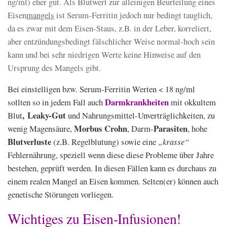
ng/ml) eher gut. Als Blutwert zur alleinigen Beurteilung eines
Eisen
mangels
ist Serum-Ferritin jedoch nur bedingt tauglich,
da es zwar mit dem Eisen-Staus, z.B. in der Leber, korreliert,
aber entzündungsbedingt fälschlicher Weise normal-hoch sein
kann und bei sehr niedrigen Werte keine Hinweise auf den
Ursprung des Mangels gibt.
Bei einstelligen bzw. Serum-Ferritin Werten < 18 ng/ml
Darmkrankheiten
sollten so in jedem Fall auch
mit okkultem
,
Leaky-Gut
Blut
und Nahrungsmittel-Unverträglichkeiten, zu
Morbus Crohn
Parasiten
wenig Magensäure,
, Darm-
, hohe
Blutverluste
(z.B. Regelblutung) sowie eine
„krasse“
Fehlernährung, speziell wenn diese diese Probleme über Jahre
bestehen, geprüft werden. In diesen Fällen kann es durchaus zu
einem realen Mangel an Eisen kommen. Selten(er) können auch
genetische Störungen vorliegen.
Wichtiges zu Eisen-Infusionen!