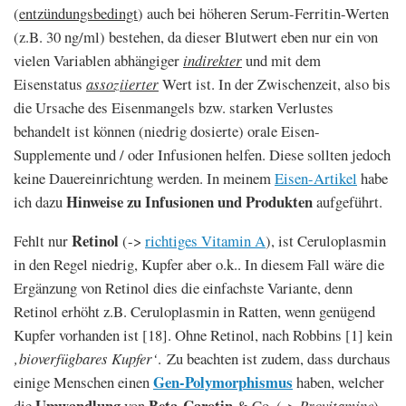
(
entzündungsbedingt
) auch bei höheren Serum-Ferritin-Werten
(z.B. 30 ng/ml) bestehen, da dieser Blutwert eben nur ein von
vielen Variablen abhängiger
indirekter
und mit dem
Eisenstatus
assoziierter
Wert ist. In der Zwischenzeit, also bis
die Ursache des Eisenmangels bzw. starken Verlustes
behandelt ist können (niedrig dosierte) orale Eisen-
Supplemente und / oder Infusionen helfen. Diese sollten jedoch
keine Dauereinrichtung werden. In meinem
Eisen-Artikel
habe
Hinweise zu Infusionen und Produkten
ich dazu
aufgeführt.
Retinol
Fehlt nur
(->
richtiges Vitamin A
), ist Ceruloplasmin
in den Regel niedrig, Kupfer aber o.k.. In diesem Fall wäre die
Ergänzung von Retinol dies die einfachste Variante, denn
Retinol erhöht z.B. Ceruloplasmin in Ratten, wenn genügend
Kupfer vorhanden ist [18]. Ohne Retinol, nach Robbins [1] kein
‚bioverfügbares Kupfer‘
. Zu beachten ist zudem, dass durchaus
Gen-Polymorphismus
einige Menschen einen
haben, welcher
Umwandlung
Beta-Carotin
die
von
& Co. (->
Provitamine
)