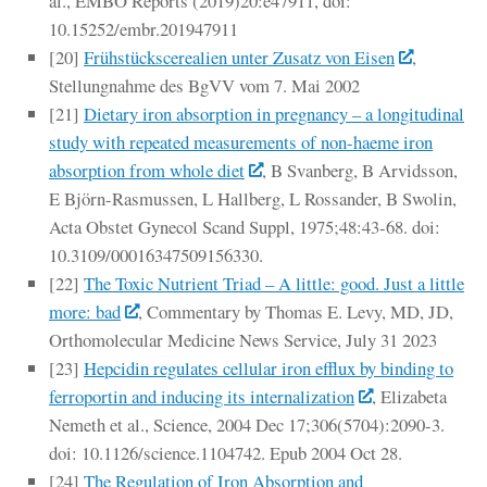
al., EMBO Reports (2019)20:e47911, doi:
10.15252/embr.201947911
[20]
Frühstückscerealien unter Zusatz von Eisen
,
Stellungnahme des BgVV vom 7. Mai 2002
[21]
Dietary iron absorption in pregnancy – a longitudinal
study with repeated measurements of non-haeme iron
absorption from whole diet
, B Svanberg, B Arvidsson,
E Björn-Rasmussen, L Hallberg, L Rossander, B Swolin,
Acta Obstet Gynecol Scand Suppl, 1975;48:43-68. doi:
10.3109/00016347509156330.
[22]
The Toxic Nutrient Triad – A little: good. Just a little
more: bad
, Commentary by Thomas E. Levy, MD, JD,
Orthomolecular Medicine News Service, July 31 2023
[23]
Hepcidin regulates cellular iron efflux by binding to
ferroportin and inducing its internalization
, Elizabeta
Nemeth et al., Science, 2004 Dec 17;306(5704):2090-3.
doi: 10.1126/science.1104742. Epub 2004 Oct 28.
[24]
The Regulation of Iron Absorption and