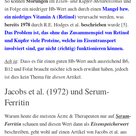
Störungen
So können
im
Eisen- und Kupfer-Metabolismus
und
Mangel bzw.
in Folge ein niedriger Hb-Wert auch durch einen
ein niedriges Vitamin A (Retinol)
verursacht werden, was
bereits 1978
beschrieben
durch R.E. Hodges et al.
wurde [5].
Das Problem ist, das ohne das Zusammenspiel von Retinol
und Kupfer viele Proteine, welche im Eisentransport
involviert sind, gar nicht (richtig) funktionieren können.
Ach ja
: Dass es für einen guten Hb-Wert auch ausreichend B6,
B12 und Folat braucht möchte ich noch erwähnt haben, jedoch
ist dies kein Thema für
diesen
Artikel.
Jacobs et al. (1972) und Serum-
Ferritin
Warum heute die meisten Ärzte & Therapeuten nur auf
Serum
-
Ferritin
schauen und diesen Wert dann als
Eisenspeicherwert
beschreiben, geht wohl auf einen Artikel von Jacobs et al. aus