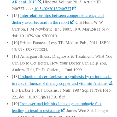
AR et al, 2013
, Hindawi Volume 2013, Article ID
246737, doi:
10.5402/2013/246737
[15]
Interrelationships between copper deficiency and
dietary ascorbic acid in the rabbit
, C E Hunt, W W
Carlton, P M Newberne, Br J Nutr, 1970 Mar;24(1):61-9.
doi: 10.1079/bjn19700010.
[16] Primal Panacea, Levy TE, Medfox Pub., 2011, ISBN-
13: 978-0983772804.
[17] Amalgam Illness: Diagnosis & Treatment: What You
Can Do to Get Better, How Your Doctor Can Help You,
Andrew Hall, Ph.D. Cutler , 1. Juni 1999
[18]
Induction of ceruloplasmin synthesis by retinoic acid
in rats: influence of dietary copper and vitamin A status
,
E F Barber 1 , R J Cousins, J Nutr, 1987 Sep;117(9):1615-
22., doi: 10.1093/jn/117.9.1615.
[19]
Iron overload inhibits late stage autophagic flux
leading to insulin resistance
, James Won Suk Jahng et