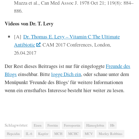
Mazza et al., Can Med Assoc J. 1978 Oct 21; 119(8): 884–
886.
Videos von Dr. T. Levy
[A]
Dr. Thomas E. Levy – Vitamin C The Ultimate
Antibiotic
, CAM 2017 Conferences, London,
26.04.2017
Der Rest dieses Beitrages ist nur für eingeloggte
Freunde des
Blogs
einsehbar. Bitte
logge Dich ein
, oder schaue unter dem
Menüpunkt 'Freunde des Blogs' für weitere Informationen
wenn ein ernsthaftes Interesse besteht hier weiter zu lesen.
Schlagwörter:
Eisen
Ferritin
Ferroportin
Hämoglobin
Hb
Hepcidin
IL-6
Kupfer
MCH
MCHC
MCV
Morley Robbins