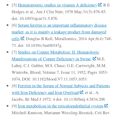
[5]
Hematopoietic studies in vitamin A deficiency
, R E
Hodges et al., Am J Clin Nutr, 1978 May;31(5):876-85.
doi: 10.1093/ajcn/31.5.876.
[6]
Serum ferritin is an important inflammatory disease
marker, as it is mainly a leakage product from damaged
cells
, Douglas B Kell, Metallomics, 2014 Apr;6(4):748-
73. doi: 10.1039/c3mt00347g.
[7]
Studies on Copper Metabolisn: II. Hematologic
Manifestations of Copper Deficiency in Swine,
M.E.
Lahey, C.J. Gubler, M.S. Chase, G.E. Cartwright, M.M.
Wintrobe, Blood, Volume 7, Issue 11, 1952, Pages 1053-
1074, DOI: 10.1182/blood.V7.11.1053.1053.
[8]
Ferritin in the Serum of Normal Subjects and Patients
with Iron Deficiency and Iron Overload
, et al., A.
Jacobs, Br Med J 1972; 4 doi: 10.1136/bmj.4.5834.206
[9]
Iron metabolism in the reticuloendothelial system
,
Mitchell Knutson, Marianne Wessling-Resnick, Crit Rev