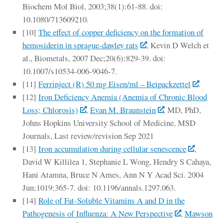
Biochem Mol Biol, 2003;38(1):61-88. doi:
10.1080/713609210.
[10]
The effect of copper deficiency on the formation of
hemosiderin in sprague-dawley rats
, Kevin D Welch et
al., Biometals, 2007 Dec;20(6):829-39. doi:
10.1007/s10534-006-9046-7.
[11]
Ferrinject (R) 50 mg Eisen/ml – Beipackzettel
.
[12]
Iron Deficiency Anemia (Anemia of Chronic Blood
Loss; Chlorosis)
,
Evan M. Braunstein
, MD, PhD,
Johns Hopkins University School of Medicine, MSD
Journals, Last review/revision Sep 2021
[13]
Iron accumulation during cellular senescence
,
David W Killilea 1, Stephanie L Wong, Hendry S Cahaya,
Hani Atamna, Bruce N Ames, Ann N Y Acad Sci. 2004
Jun;1019:365-7. doi: 10.1196/annals.1297.063.
[14]
Role of Fat-Soluble Vitamins A and D in the
Pathogenesis of Influenza: A New Perspective
,
Mawson