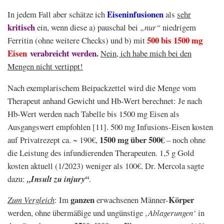
Eiseninfusionen
In jedem Fall aber schätze ich
als
sehr
kritisch
ein, wenn diese a) pauschal bei
„nur“
niedrigem
500 bis 1500 mg
Ferritin (ohne weitere Checks) und b) mit
Eisen
verabreicht werden.
Nein, ich habe mich bei den
Mengen nicht vertippt!
Nach exemplarischem Beipackzettel wird die Menge vom
Therapeut anhand Gewicht und Hb-Wert berechnet: Je nach
Hb-Wert werden nach Tabelle bis 1500 mg Eisen als
Ausgangswert empfohlen [11]. 500 mg Infusions-Eisen kosten
1500 mg über 500€
auf Privatrezept ca. ~ 190€,
– noch ohne
die Leistung des infundierenden Therapeuten. 1,5 g Gold
kosten aktuell (1/2023) weniger als 100€. Dr. Mercola sagte
dazu:
„Insult zu injury“
.
ganzen
Körper
Zum Vergleich
: Im
erwachsenen Männer-
werden, ohne übermäßige und ungünstige
‚Ablagerungen‘
in