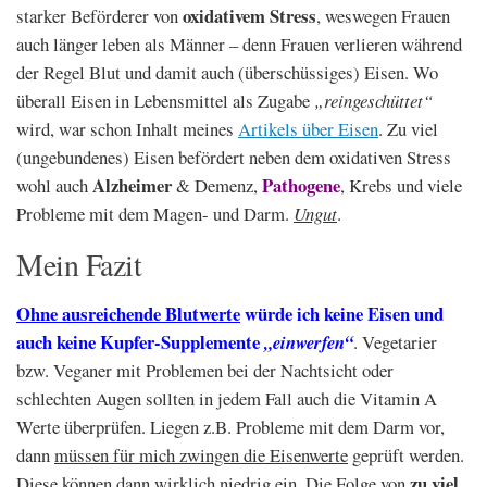
oxidativem Stress
starker Beförderer von
, weswegen Frauen
auch länger leben als Männer – denn Frauen verlieren während
der Regel Blut und damit auch (überschüssiges) Eisen. Wo
überall Eisen in Lebensmittel als Zugabe
„reingeschüttet“
wird, war schon Inhalt meines
Artikels über Eisen
. Zu viel
(ungebundenes) Eisen befördert neben dem oxidativen Stress
Alzheimer
Pathogene
wohl auch
& Demenz,
, Krebs und viele
Probleme mit dem Magen- und Darm.
Ungut
.
Mein Fazit
Ohne ausreichende Blutwerte
würde ich keine Eisen und
auch keine Kupfer-Supplemente
„einwerfen“
. Vegetarier
bzw. Veganer mit Problemen bei der Nachtsicht oder
schlechten Augen sollten in jedem Fall auch die Vitamin A
Werte überprüfen. Liegen z.B. Probleme mit dem Darm vor,
dann
müssen für mich zwingen die Eisenwerte
geprüft werden.
zu viel
Diese können dann wirklich niedrig ein. Die Folge von