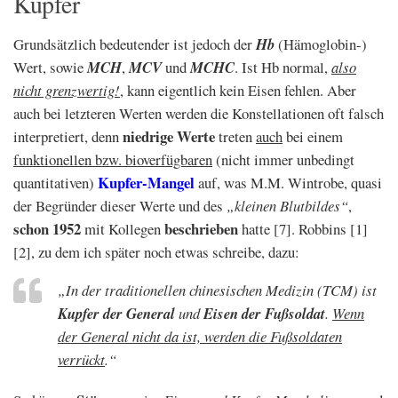
Kupfer
Grundsätzlich bedeutender ist jedoch der
Hb
(Hämoglobin-)
Wert, sowie
MCH
,
MCV
und
MCHC
. Ist Hb normal,
also
nicht grenzwertig!
, kann eigentlich kein Eisen fehlen. Aber
auch bei letzteren Werten werden die Konstellationen oft falsch
niedrige Werte
interpretiert, denn
treten
auch
bei einem
funktionellen bzw. bioverfügbaren
(nicht immer unbedingt
Kupfer-Mangel
quantitativen)
auf, was M.M. Wintrobe, quasi
der Begründer dieser Werte und des
„kleinen Blutbildes“
,
schon 1952
beschrieben
mit Kollegen
hatte [7]. Robbins [1]
[2], zu dem ich später noch etwas schreibe, dazu:
„In der traditionellen chinesischen Medizin (TCM) ist
Kupfer der General
und
Eisen der Fußsoldat
.
Wenn
der General nicht da ist, werden die Fußsoldaten
verrückt
.“