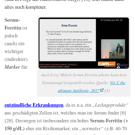
alles noch komplexer.
Serum-
Ferritin
ist
jedoch
(auch) ein
wichtiger
(indirekter)
Marker
für
Auch Levy: Mittels Serum-Ferritin alleine kann kein
Eisenmangel festgestellt werden. Quelle:
Vit. C the
ultimate Antibiotic, 2017
[A]
entzündliche Erkrankungen
, da es u.a. ein
„Leckageprodukt“
aus geschädigten Zellen ist, welches man im Serum findet [6]
Serum-Ferritin (>
[28]. Deswegen ist insbesondere ein hohes
150 g/dL)
eher ein Risikomarker, ein
„normales“
(z.B. 40-70