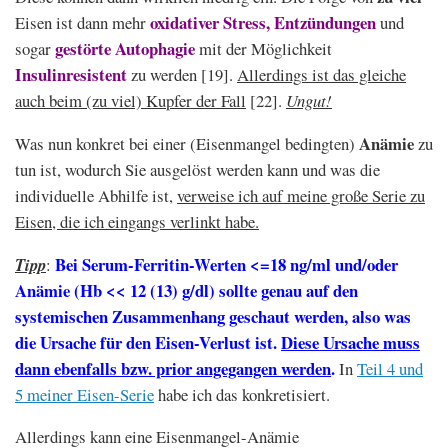
oxidativer Stress, Entzündungen
Eisen ist dann mehr
und
gestörte Autophagie
sogar
mit der Möglichkeit
Insulinresistent
zu werden [19].
Allerdings ist das gleiche
auch beim (zu viel) Kupfer der Fall
[22].
Ungut!
Anämie
Was nun konkret bei einer (Eisenmangel bedingten)
zu
tun ist, wodurch Sie ausgelöst werden kann und was die
individuelle Abhilfe ist,
verweise ich auf meine große Serie zu
Eisen, die ich eingangs verlinkt habe.
Bei Serum-Ferritin-Werten <=18 ng/ml und/oder
Tipp
:
Anämie (Hb << 12 (13) g/dl) sollte genau auf den
systemischen Zusammenhang geschaut werden, also was
die Ursache für den Eisen-Verlust ist.
Diese Ursache muss
dann ebenfalls bzw. prior angegangen werden
.
In
Teil 4 und
5 meiner Eisen-Serie
habe ich das konkretisiert.
Allerdings kann eine Eisenmangel-Anämie