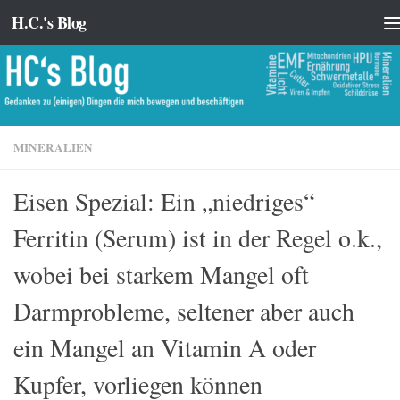
H.C.'s Blog
Zum Inhalt springen
MINERALIEN
Eisen Spezial: Ein „niedriges“
Ferritin (Serum) ist in der Regel o.k.,
wobei bei starkem Mangel oft
Darmprobleme, seltener aber auch
ein Mangel an Vitamin A oder
Kupfer, vorliegen können