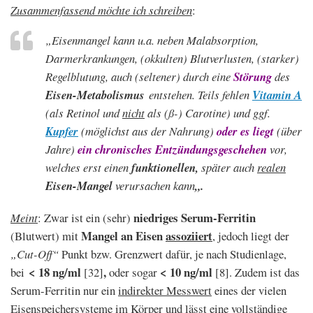
Zusammenfassend möchte ich schreiben
:
„Eisenmangel
kann u.a. neben Malabsorption,
Darmerkrankungen, (okkulten) Blutverlusten, (starker)
Regelblutung, auch (seltener) durch eine
Störung
des
Eisen-Metabolismus
entstehen. Teils fehlen
Vitamin A
(als Retinol und
nicht
als (ß-) Carotine) und ggf.
Kupfer
(möglichst aus der Nahrung)
oder es liegt
(über
Jahre)
ein chronisches Entzündungsgeschehen
vor,
welches erst einen
funktionellen,
später auch
realen
Eisen-Mangel
verursachen kann
„.
niedriges Serum-Ferritin
Meint
: Zwar ist ein (sehr)
Mangel an Eisen
assoziiert
(Blutwert) mit
, jedoch liegt der
„Cut-Off“
Punkt bzw. Grenzwert dafür, je nach Studienlage,
< 18 ng/ml
,
< 10 ng/ml
bei
[32]
oder sogar
[8]. Zudem ist das
Serum-Ferritin nur ein
indirekter Messwert
eines der vielen
Eisenspeichersysteme im Körper und lässt eine vollständige