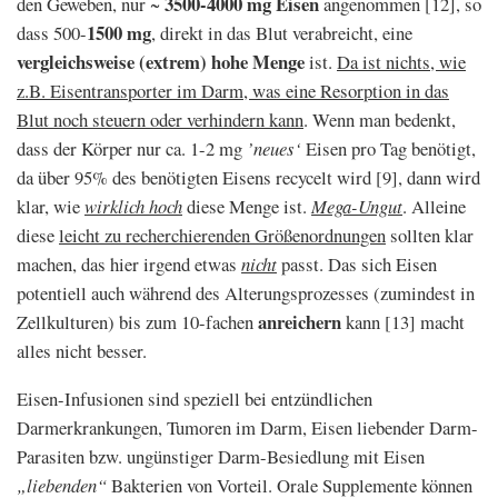
3500-4000 mg Eisen
den Geweben, nur ~
angenommen [12], so
1500 mg
dass 500-
, direkt in das Blut verabreicht, eine
vergleichsweise (extrem) hohe Menge
ist.
Da ist nichts, wie
z.B. Eisentransporter im Darm, was eine Resorption in das
Blut noch steuern oder verhindern kann
. Wenn man bedenkt,
dass der Körper nur ca. 1-2 mg
’neues‘
Eisen pro Tag benötigt,
da über 95% des benötigten Eisens recycelt wird [9], dann wird
klar, wie
wirklich hoch
diese Menge ist.
Mega-
Ungut
. Alleine
diese
leicht zu recherchierenden Größenordnungen
sollten klar
machen, das hier irgend etwas
nicht
passt. Das sich Eisen
potentiell auch während des Alterungsprozesses (zumindest in
anreichern
Zellkulturen) bis zum 10-fachen
kann [13] macht
alles nicht besser.
Eisen-Infusionen sind speziell bei entzündlichen
Darmerkrankungen, Tumoren im Darm, Eisen liebender Darm-
Parasiten bzw. ungünstiger Darm-Besiedlung mit Eisen
„liebenden“
Bakterien von Vorteil. Orale Supplemente können