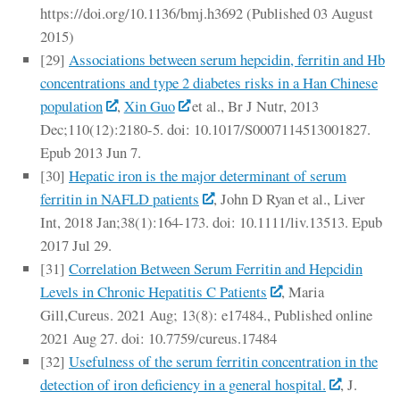
https://doi.org/10.1136/bmj.h3692 (Published 03 August
2015)
[29]
Associations between serum hepcidin, ferritin and Hb
concentrations and type 2 diabetes risks in a Han Chinese
population
,
Xin Guo
et al., Br J Nutr, 2013
Dec;110(12):2180-5. doi: 10.1017/S0007114513001827.
Epub 2013 Jun 7.
[30]
Hepatic iron is the major determinant of serum
ferritin in NAFLD patients
, John D Ryan et al., Liver
Int, 2018 Jan;38(1):164-173. doi: 10.1111/liv.13513. Epub
2017 Jul 29.
[31]
Correlation Between Serum Ferritin and Hepcidin
Levels in Chronic Hepatitis C Patients
, Maria
Gill,Cureus. 2021 Aug; 13(8): e17484., Published online
2021 Aug 27. doi: 10.7759/cureus.17484
[32]
Usefulness of the serum ferritin concentration in the
detection of iron deficiency in a general hospital.
, J.