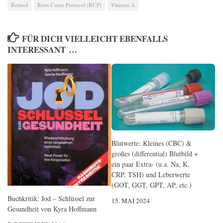
Retinol
Root Cause Protocol (RCP)
Vitamin A
FÜR DICH VIELLEICHT EBENFALLS
INTERESSANT …
Blutwerte: Kleines (CBC) &
großes (differential) Blutbild +
ein paar Extra- (u.a. Na, K,
CRP, TSH) und Leberwerte
(GOT, GGT, GPT, AP, etc.)
Buchkritik: Jod – Schlüssel zur
15. MAI 2024
Gesundheit von Kyra Hoffmann