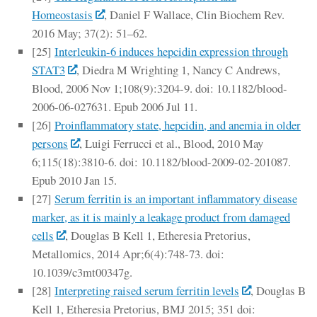
Homeostasis
, Daniel F Wallace, Clin Biochem Rev.
2016 May; 37(2): 51–62.
[25]
Interleukin-6 induces hepcidin expression through
STAT3
, Diedra M Wrighting 1, Nancy C Andrews,
Blood, 2006 Nov 1;108(9):3204-9. doi: 10.1182/blood-
2006-06-027631. Epub 2006 Jul 11.
[26]
Proinflammatory state, hepcidin, and anemia in older
persons
, Luigi Ferrucci et al., Blood, 2010 May
6;115(18):3810-6. doi: 10.1182/blood-2009-02-201087.
Epub 2010 Jan 15.
[27]
Serum ferritin is an important inflammatory disease
marker, as it is mainly a leakage product from damaged
cells
, Douglas B Kell 1, Etheresia Pretorius,
Metallomics, 2014 Apr;6(4):748-73. doi:
10.1039/c3mt00347g.
[28]
Interpreting raised serum ferritin levels
, Douglas B
Kell 1, Etheresia Pretorius, BMJ 2015; 351 doi: