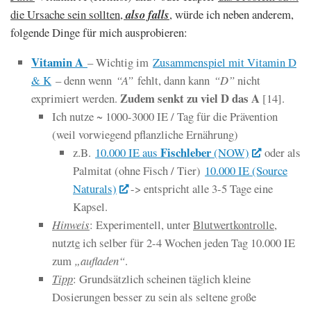
die Ursache sein sollten,
also falls
, würde ich neben anderem,
folgende Dinge für mich ausprobieren:
Vitamin A
– Wichtig im
Zusammenspiel mit Vitamin D
& K
– denn wenn
“A”
fehlt, dann kann
“D”
nicht
Zudem senkt zu viel D das A
exprimiert werden.
[14].
Ich nutze ~ 1000-3000 IE / Tag für die Prävention
(weil vorwiegend pflanzliche Ernährung)
Fischleber
z.B.
10.000 IE aus
(NOW)
oder als
Palmitat (ohne Fisch / Tier)
10.000 IE (Source
Naturals)
-> entspricht alle 3-5 Tage eine
Kapsel.
Hinweis
: Experimentell, unter
Blutwertkontrolle
,
nutzt
e
ich selber für 2-4 Wochen jeden Tag 10.000 IE
zum
„aufladen“
.
Tipp
: Grundsätzlich scheinen täglich kleine
Dosierungen besser zu sein als seltene große