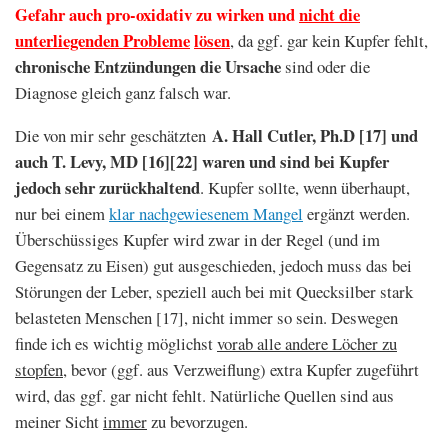
Gefahr auch pro-oxidativ zu wirken und
nicht die
unterliegenden Probleme
lösen
, da ggf. gar kein Kupfer fehlt,
chronische Entzündungen die Ursache
sind oder die
Diagnose gleich ganz falsch war.
A. Hall Cutler, Ph.D [17] und
Die von mir sehr geschätzten
auch T. Levy, MD [16][22] waren und sind bei Kupfer
jedoch sehr zurückhaltend
. Kupfer sollte, wenn überhaupt,
nur bei einem
klar nachgewiesenem Mangel
ergänzt werden.
Überschüssiges Kupfer wird zwar in der Regel (und im
Gegensatz zu Eisen) gut ausgeschieden, jedoch muss das bei
Störungen der Leber, speziell auch bei mit Quecksilber stark
belasteten Menschen [17], nicht immer so sein. Deswegen
finde ich es wichtig möglichst
vorab alle andere Löcher zu
stopfen
, bevor (ggf. aus Verzweiflung) extra Kupfer zugeführt
wird, das ggf. gar nicht fehlt. Natürliche Quellen sind aus
meiner Sicht
immer
zu bevorzugen.