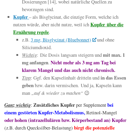
Dosierungen [14], wobei natürliche Quellen zu
bevorzugen sind.
Kupfer
– als Bisglycinat, die einzige Form, welche ich
Kupfer über die
nutzen würde, aber nicht nutze, weil ich
Ernährung regele
.
z.B.
3 mg, Bisglycinat (Bluebonnet)
und ohne
Siliciumdioxid.
mit max. 1
Wichtig
: Die Dosis langsam steigern und
mg anfangen
Nicht mehr als 3 mg am Tag bei
.
klarem Mangel und das auch nicht chronisch.
in das Essen
Tipp
: Ggf. den Kapselinhalt dritteln und
geben
bzw. darin vermischen. Und ja, Kapseln kann
man
„auf & wieder zu machen“
😉
Zusätzliches Kupfer
bei
Ganz wichtig
:
per Supplement
einem gestörten Kupfer-Metabolismus,
Retinol-Mangel
oder hohen (intrazellulären bzw. Körperbestand an) Kupfer
birgt die potenzielle
(z.B. durch Quecksilber-Belastung)