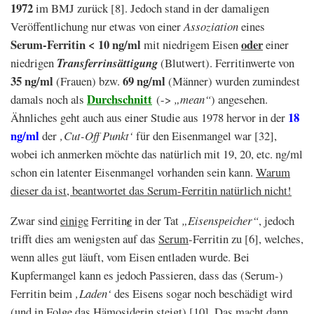
1972
im BMJ zurück [8]. Jedoch stand in der damaligen
Veröffentlichung nur etwas von einer
Assoziation
eines
Serum-Ferritin < 10 ng/ml
oder
mit niedrigem Eisen
einer
niedrigen
Transferrinsättigung
(Blutwert). Ferritinwerte von
35 ng/ml
69 ng/ml
(Frauen) bzw.
(Männer) wurden zumindest
Durchschnitt
damals noch als
(->
„mean“
) angesehen.
18
Ähnliches geht auch aus einer Studie aus 1978 hervor in der
ng/ml
der
‚Cut-Off Punkt‘
für den Eisenmangel war [32],
wobei ich anmerken möchte das natürlich mit 19, 20, etc. ng/ml
schon ein latenter Eisenmangel vorhanden sein kann.
Warum
dieser da ist, beantwortet das Serum-Ferritin natürlich nicht!
Zwar sind
einige
Ferritin
e
in der Tat
„Eisenspeicher“
, jedoch
trifft dies am wenigsten auf das
Serum
-Ferritin zu [6], welches,
wenn alles gut läuft, vom Eisen entladen wurde. Bei
Kupfermangel kann es jedoch Passieren, dass das (Serum-)
Ferritin beim
‚Laden‘
des Eisens sogar noch beschädigt wird
(und in Folge das
Hämosiderin
steigt) [10]. Das macht dann