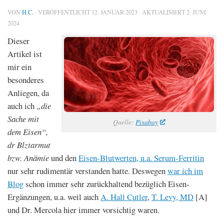
VON
H.C.
· VERÖFFENTLICHT
12. JANUAR 2023
· AKTUALISIERT
2. JUNI
2024
Dieser
Artikel ist
mir ein
besonderes
Anliegen, da
auch ich
„die
Sache mit
Quelle:
Pixabay
dem Eisen“,
dr Blztarmut
bzw. Anämie
und den
Eisen-Blutwerten, u.a. Serum-Ferritin
nur sehr rudimentär verstanden hatte. Deswegen
war ich im
Blog
schon immer sehr zurückhaltend bezüglich Eisen-
Ergänzungen, u.a. weil auch
A. Hall Cutler
,
T. Levy, MD
[A]
und Dr. Mercola hier immer vorsichtig waren.