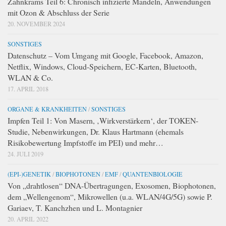
Zahnkrams Teil 6: Chronisch infizierte Mandeln, Anwendungen
mit Ozon & Abschluss der Serie
20. NOVEMBER 2024
SONSTIGES
Datenschutz – Vom Umgang mit Google, Facebook, Amazon,
Netflix, Windows, Cloud-Speichern, EC-Karten, Bluetooth,
WLAN & Co.
17. APRIL 2018
ORGANE & KRANKHEITEN
/
SONSTIGES
Impfen Teil 1: Von Masern, ‚Wirkverstärkern‘, der TOKEN-
Studie, Nebenwirkungen, Dr. Klaus Hartmann (ehemals
Risikobewertung Impfstoffe im PEI) und mehr…
24. JULI 2019
(EPI-)GENETIK
/
BIOPHOTONEN
/
EMF
/
QUANTENBIOLOGIE
Von „drahtlosen“ DNA-Übertragungen, Exosomen, Biophotonen,
dem „Wellengenom“, Mikrowellen (u.a. WLAN/4G/5G) sowie P.
Gariaev, T. Kanchzhen und L. Montagnier
20. APRIL 2022