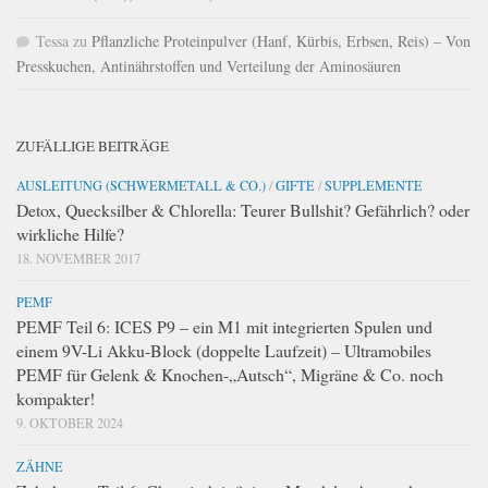
Tessa
zu
Pflanzliche Proteinpulver (Hanf, Kürbis, Erbsen, Reis) – Von
Presskuchen, Antinährstoffen und Verteilung der Aminosäuren
ZUFÄLLIGE BEITRÄGE
AUSLEITUNG (SCHWERMETALL & CO.)
/
GIFTE
/
SUPPLEMENTE
Detox, Quecksilber & Chlorella: Teurer Bullshit? Gefährlich? oder
wirkliche Hilfe?
18. NOVEMBER 2017
PEMF
PEMF Teil 6: ICES P9 – ein M1 mit integrierten Spulen und
einem 9V-Li Akku-Block (doppelte Laufzeit) – Ultramobiles
PEMF für Gelenk & Knochen-„Autsch“, Migräne & Co. noch
kompakter!
9. OKTOBER 2024
ZÄHNE