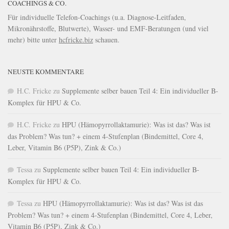
COACHINGS & CO.
Für individuelle Telefon-Coachings (u.a. Diagnose-Leitfaden,
Mikronährstoffe, Blutwerte), Wasser- und EMF-Beratungen (und viel
mehr) bitte unter
hcfricke.biz
schauen.
NEUSTE KOMMENTARE
H.C. Fricke
zu
Supplemente selber bauen Teil 4: Ein individueller B-
Komplex für HPU & Co.
H.C. Fricke
zu
HPU (Hämopyrrollaktamurie): Was ist das? Was ist
das Problem? Was tun? + einem 4-Stufenplan (Bindemittel, Core 4,
Leber, Vitamin B6 (P5P), Zink & Co.)
Tessa
zu
Supplemente selber bauen Teil 4: Ein individueller B-
Komplex für HPU & Co.
Tessa
zu
HPU (Hämopyrrollaktamurie): Was ist das? Was ist das
Problem? Was tun? + einem 4-Stufenplan (Bindemittel, Core 4, Leber,
Vitamin B6 (P5P), Zink & Co.)