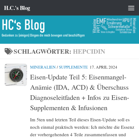
H.C.'s Blog
Zum Inhalt springen
SCHLAGWÖRTER:
HEPCIDIN
MINERALIEN
/
SUPPLEMENTE
17. APRIL 2024
Eisen-Update Teil 5: Eisenmangel-
Anämie (IDA, ACD) & Überschuss
Diagnoseleitfaden + Infos zu Eisen-
Supplementen & Infusionen
Im 5ten und letzten Teil dieses Eisen-Update soll es
noch einmal praktisch werden: Ich möchte die Essenz
der vorhergehenden 4 Teile zusammenfassen und