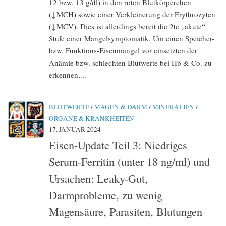
12 bzw. 13 g/dl) in den roten Blutkörperchen
(↓MCH) sowie einer Verkleinerung der Erythrozyten
(↓MCV). Dies ist allerdings bereit die 2te „akute“
Stufe einer Mangelsymptomatik. Um einen Speicher-
bzw. Funktions-Eisenmangel vor einsetzten der
Anämie bzw. schlechten Blutwerte bei Hb & Co. zu
erkennen,...
BLUTWERTE
/
MAGEN & DARM
/
MINERALIEN
/
ORGANE & KRANKHEITEN
17. JANUAR 2024
Eisen-Update Teil 3: Niedriges
Serum-Ferritin (unter 18 ng/ml) und
Ursachen: Leaky-Gut,
Darmprobleme, zu wenig
Magensäure, Parasiten, Blutungen