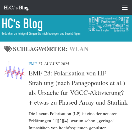
H.C.'s Blog
Zum Inhalt springen
SCHLAGWÖRTER:
WLAN
EMF
27. AUGUST 2025
EMF 28: Polarisation von HF-
Strahlung (nach Panagopoulos et al.)
als Ursache für VGCC-Aktivierung?
+ etwas zu Phased Array und Starlink
Die lineare Polarisation (LP) ist eine der neueren
Erklärungen [1][2][4], warum schon „geringe“
Intensitäten von hochfrequenten gepulsten