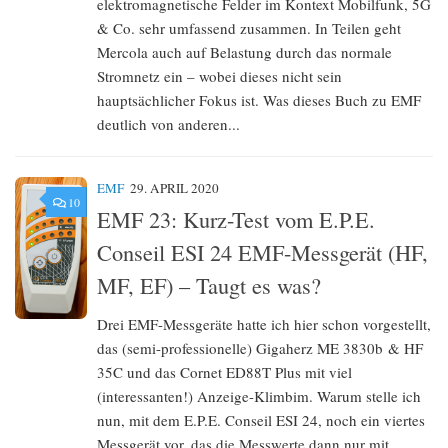
elektromagnetische Felder im Kontext Mobilfunk, 5G
& Co. sehr umfassend zusammen. In Teilen geht
Mercola auch auf Belastung durch das normale
Stromnetz ein – wobei dieses nicht sein
hauptsächlicher Fokus ist. Was dieses Buch zu EMF
deutlich von anderen...
EMF
29. APRIL 2020
10
EMF 23: Kurz-Test vom E.P.E.
Conseil ESI 24 EMF-Messgerät (HF,
MF, EF) – Taugt es was?
Drei EMF-Messgeräte hatte ich hier schon vorgestellt,
das (semi-professionelle) Gigaherz ME 3830b & HF
35C und das Cornet ED88T Plus mit viel
(interessanten!) Anzeige-Klimbim. Warum stelle ich
nun, mit dem E.P.E. Conseil ESI 24, noch ein viertes
Messgerät vor, das die Messwerte dann nur mit