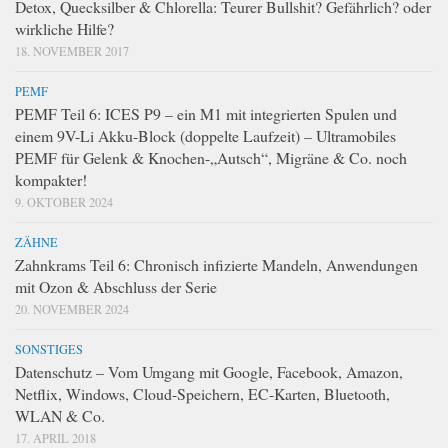
Detox, Quecksilber & Chlorella: Teurer Bullshit? Gefährlich? oder
wirkliche Hilfe?
18. NOVEMBER 2017
PEMF
PEMF Teil 6: ICES P9 – ein M1 mit integrierten Spulen und
einem 9V-Li Akku-Block (doppelte Laufzeit) – Ultramobiles
PEMF für Gelenk & Knochen-„Autsch“, Migräne & Co. noch
kompakter!
9. OKTOBER 2024
ZÄHNE
Zahnkrams Teil 6: Chronisch infizierte Mandeln, Anwendungen
mit Ozon & Abschluss der Serie
20. NOVEMBER 2024
SONSTIGES
Datenschutz – Vom Umgang mit Google, Facebook, Amazon,
Netflix, Windows, Cloud-Speichern, EC-Karten, Bluetooth,
WLAN & Co.
17. APRIL 2018