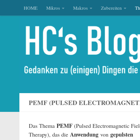
HOME
Mikros
Makros
Zubereiten
T
Zum Inhalt springen
PEMF (PULSED ELECTROMAGNETI
PEMF
Das Thema
(Pulsed Electromagnetic Fie
Anwendung
gepulsten
Therapy), das die
von