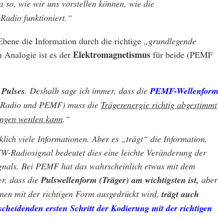
wa so, wie wir uns vorstellen können, wie die
adio funktioniert.“
bene die Information durch die richtige
„grundlegende
Elektromagnetismus
n Analogie ist es der
für beide (PEMF
 Pulses
. Deshalb sage ich immer, dass die
PEMF-Wellenfor
M-Radio und PEMF) muss die
Trägerenergie richtig abgestimmt
fangen werden kann
.“
klich viele Informationen. Aber es „trägt“ die Information,
W-Radiosignal bedeutet dies eine leichte Veränderung der
gnals. Bei PEMF hat das wahrscheinlich etwas mit dem
er, dass die
Pulswellenform (Träger) am wichtigsten ist,
aber
men mit der richtigen Form ausgedrückt wird,
trägt auch
cheidenden ersten Schritt der Kodierung mit der richtigen