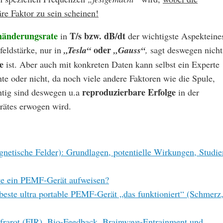
re Faktor zu sein scheinen!
nänderungsrate
T/s bzw. dB/dt
in
der wichtigste Aspekteine
oder
eldstärke, nur in
„Tesla“
„Gauss“
,
sagt deswegen nicht
e
ist. Aber auch mit konkreten Daten kann selbst ein Experte
te oder nicht, da noch viele andere Faktoren wie die Spule,
reproduzierbare Erfolge
htig sind deswegen u.a
in der
rätes erwogen wird.
etische Felder): Grundlagen, potentielle Wirkungen, Studie
lte ein PEMF-Gerät aufweisen?
este ultra portable PEMF-Gerät „das funktioniert“ (Schmerz
frarot (FIR), Bio-Feedback, Brainwave-Entrainment und