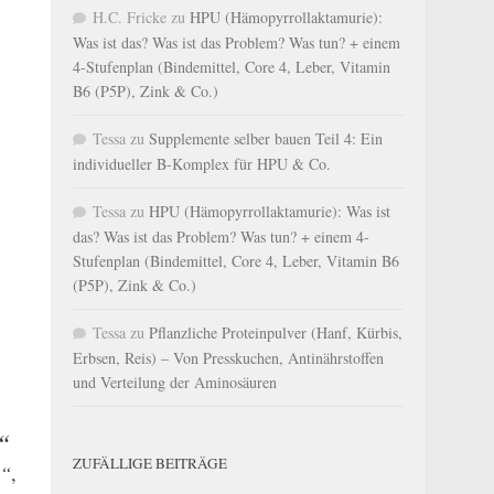
H.C. Fricke
zu
HPU (Hämopyrrollaktamurie):
Was ist das? Was ist das Problem? Was tun? + einem
4-Stufenplan (Bindemittel, Core 4, Leber, Vitamin
B6 (P5P), Zink & Co.)
Tessa
zu
Supplemente selber bauen Teil 4: Ein
individueller B-Komplex für HPU & Co.
Tessa
zu
HPU (Hämopyrrollaktamurie): Was ist
das? Was ist das Problem? Was tun? + einem 4-
Stufenplan (Bindemittel, Core 4, Leber, Vitamin B6
(P5P), Zink & Co.)
Tessa
zu
Pflanzliche Proteinpulver (Hanf, Kürbis,
Erbsen, Reis) – Von Presskuchen, Antinährstoffen
und Verteilung der Aminosäuren
l“
ZUFÄLLIGE BEITRÄGE
n“
,