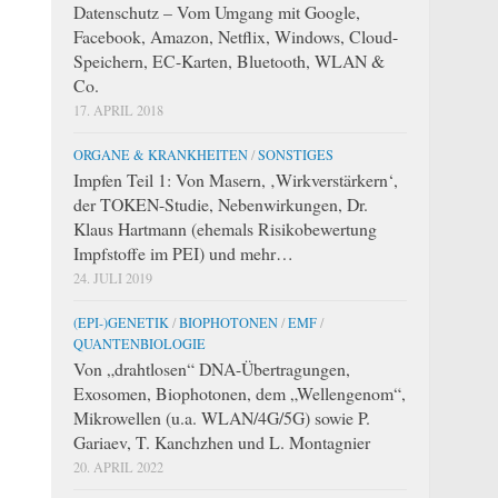
Datenschutz – Vom Umgang mit Google,
Facebook, Amazon, Netflix, Windows, Cloud-
Speichern, EC-Karten, Bluetooth, WLAN &
Co.
17. APRIL 2018
ORGANE & KRANKHEITEN
/
SONSTIGES
Impfen Teil 1: Von Masern, ‚Wirkverstärkern‘,
der TOKEN-Studie, Nebenwirkungen, Dr.
m
Klaus Hartmann (ehemals Risikobewertung
Impfstoffe im PEI) und mehr…
24. JULI 2019
(EPI-)GENETIK
/
BIOPHOTONEN
/
EMF
/
QUANTENBIOLOGIE
Von „drahtlosen“ DNA-Übertragungen,
Exosomen, Biophotonen, dem „Wellengenom“,
Mikrowellen (u.a. WLAN/4G/5G) sowie P.
Gariaev, T. Kanchzhen und L. Montagnier
20. APRIL 2022