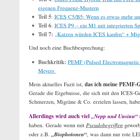
eigenen Frequenz-Mustern
Teil 5
:
ICES C5/B5: Wenn es etwas mehr und
Teil 6
:
ICES P9 – ein M1 mit integrierten S
Teil 7:
„Katzen würden ICES kaufen“ + Migr
Und noch eine Buchbesprechung:
Buchkritik:
PEMF (Pulsed Electromagnetic 
Meyers
das ich meine PEMF-G
Mein aktuelles Fazit ist,
Gerade die Ergebnisse, die sich mit den ICES-
Schmerzen, Migräne & Co. erzielen lassen, ha
Allerdings wird auch viel
„Nepp und Unsinn“
haben. Gerade wenn mit
Pseudobegriffen
geworbe
oder z.B.
„Biophotonen“
, was dann nur rote LE