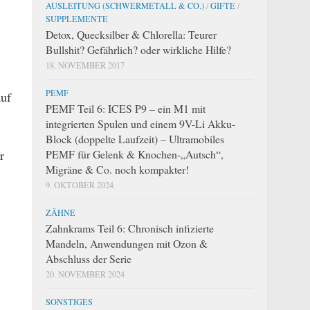
AUSLEITUNG (SCHWERMETALL & CO.)
/
GIFTE
/
SUPPLEMENTE
Detox, Quecksilber & Chlorella: Teurer
Bullshit? Gefährlich? oder wirkliche Hilfe?
18. NOVEMBER 2017
PEMF
uf
PEMF Teil 6: ICES P9 – ein M1 mit
integrierten Spulen und einem 9V-Li Akku-
Block (doppelte Laufzeit) – Ultramobiles
r
PEMF für Gelenk & Knochen-„Autsch“,
Migräne & Co. noch kompakter!
9. OKTOBER 2024
ZÄHNE
Zahnkrams Teil 6: Chronisch infizierte
Mandeln, Anwendungen mit Ozon &
Abschluss der Serie
20. NOVEMBER 2024
SONSTIGES