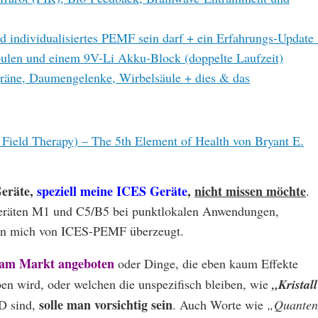
 individualisiertes PEMF sein darf + ein Erfahrungs-Update
pulen und einem 9V-Li Akku-Block (doppelte Laufzeit)
äne, Daumengelenke, Wirbelsäule + dies & das
Field Therapy) – The 5th Element of Health von Bryant E.
eräte,
speziell meine ICES Geräte
,
nicht missen möchte
.
Geräten M1 und C5/B5 bei punktlokalen Anwendungen,
ben mich von ICES-PEMF überzeugt.
am Markt angeboten
oder Dinge, die eben kaum Effekte
n wird, oder welchen die unspezifisch bleiben, wie
„Kristal
solle man vorsichtig sein
D sind,
. Auch Worte wie
„Quante