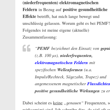
(niederfrequenten) elektromagnetischen
Feldern
positive gesundheitliche
in Bezug auf
Effekte
betrifft, hat mich lange bewegt und
unschlüssig gelassen. Worum geht es bei PEMF
Folgendes ist meine eigene (aktuelle)
Zusammenfassung:
“
PEMF
bezeichnet den Einsatz von
gepu
(z.B. 100 µs),
niederfrequenten,
elektromagnetischen Feldern
mit
spezifischen
Wellenformen
(u.a.
Impuls/Rechteck, Sägezahn, Trapez) und
angemessenem magnetischer
Flussdichte
positive gesundheitliche Wirkungen
zu er
Dabei scheint es
keine
„genauen“
Frequenzen, s
wirksam(er) sind. Ich schreibe dies, da viel oft