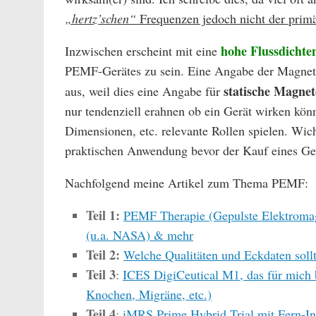
„hertz’schen“
Frequenzen jedoch nicht der primä
hohe Flussdichte
Inzwischen erscheint mit eine
PEMF-Gerätes zu sein. Eine Angabe der Magnetf
statische Magnet
aus, weil dies eine Angabe für
nur tendenziell erahnen ob ein Gerät wirken könn
Dimensionen, etc. relevante Rollen spielen. Wic
praktischen Anwendung bevor der Kauf eines Ge
Nachfolgend meine Artikel zum Thema PEMF:
Teil 1:
PEMF Therapie (Gepulste Elektromagn
(u.a. NASA) & mehr
Teil 2:
Welche Qualitäten und Eckdaten sol
Teil 3
:
ICES DigiCeutical M1, das für mich b
Knochen, Migräne, etc.)
Teil 4
:
iMRS Prime Hybrid Trial mit Fern-In