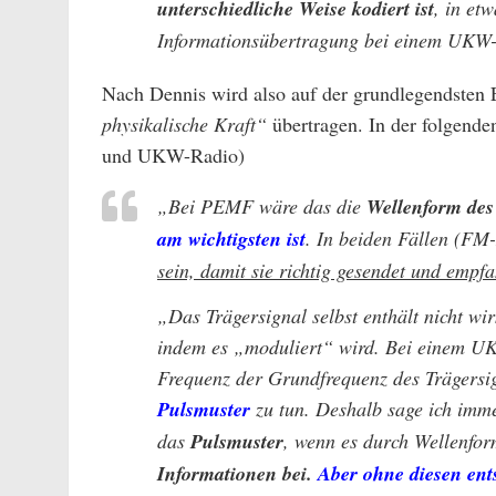
unterschiedliche Weise kodiert ist
, in et
Informationsübertragung bei einem UKW-R
Nach Dennis wird also auf der grundlegendsten E
physikalische Kraft“
übertragen. In der folgende
und UKW-Radio)
„Bei PEMF wäre das die
Wellenform des
am wichtigsten ist
. In beiden Fällen (F
sein, damit sie richtig gesendet und emp
„Das Trägersignal selbst enthält nicht wir
indem es „moduliert“ wird. Bei einem UK
Frequenz der Grundfrequenz des Trägersi
Pulsmuster
zu tun. Deshalb sage ich imm
das
Pulsmuster
, wenn es durch Wellenfor
Informationen bei.
Aber ohne diesen ents