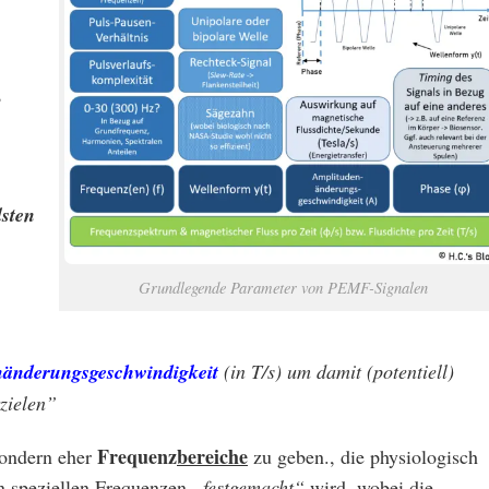
?
lsten
Grundlegende Parameter von PEMF-Signalen
nänderungsgeschwindigkeit
(in T/s) um damit (potentiell)
zielen”
Frequenz
bereiche
ondern eher
zu geben., die physiologisch
 an speziellen Frequenzen
„festgemacht“
wird,
wobei die