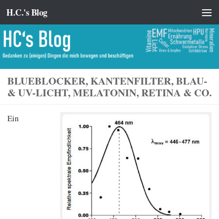
H.C.'s Blog
Zum Inhalt springen
BLUEBLOCKER, KANTENFILTER, BLAU-
& UV-LICHT, MELATONIN, RETINA & CO.
Ein