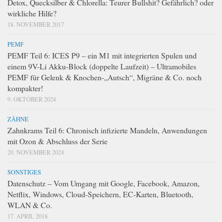
Detox, Quecksilber & Chlorella: Teurer Bullshit? Gefährlich? oder
wirkliche Hilfe?
18. NOVEMBER 2017
PEMF
PEMF Teil 6: ICES P9 – ein M1 mit integrierten Spulen und
einem 9V-Li Akku-Block (doppelte Laufzeit) – Ultramobiles
PEMF für Gelenk & Knochen-„Autsch“, Migräne & Co. noch
kompakter!
9. OKTOBER 2024
ZÄHNE
Zahnkrams Teil 6: Chronisch infizierte Mandeln, Anwendungen
mit Ozon & Abschluss der Serie
20. NOVEMBER 2024
SONSTIGES
Datenschutz – Vom Umgang mit Google, Facebook, Amazon,
Netflix, Windows, Cloud-Speichern, EC-Karten, Bluetooth,
WLAN & Co.
17. APRIL 2018