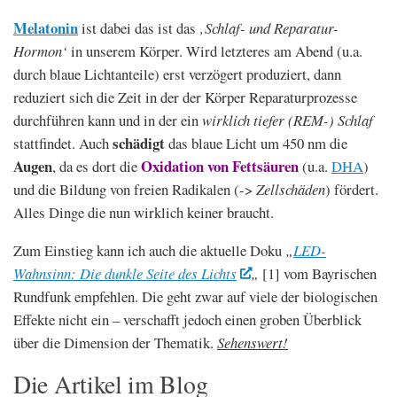
Melatonin
ist dabei das ist das
‚Schlaf- und Reparatur-
Hormon‘
in unserem Körper. Wird letzteres am Abend (u.a.
durch blaue Lichtanteile) erst verzögert produziert, dann
reduziert sich die Zeit in der der Körper Reparaturprozesse
durchführen kann und in der ein
wirklich tiefer (REM-) Schlaf
schädigt
stattfindet. Auch
das blaue Licht um 450 nm die
Augen
Oxidation von Fettsäuren
, da es dort die
(u.a.
DHA
)
und die Bildung von freien Radikalen (->
Zellschäden
) fördert.
Alles Dinge die nun wirklich keiner braucht.
Zum Einstieg kann ich auch die aktuelle Doku
„
LED-
Wahnsinn: Die dunkle Seite des Lichts
„
[1] vom Bayrischen
Rundfunk empfehlen. Die geht zwar auf viele der biologischen
Effekte nicht ein – verschafft jedoch einen groben Überblick
über die Dimension der Thematik.
Sehenswert!
Die Artikel im Blog