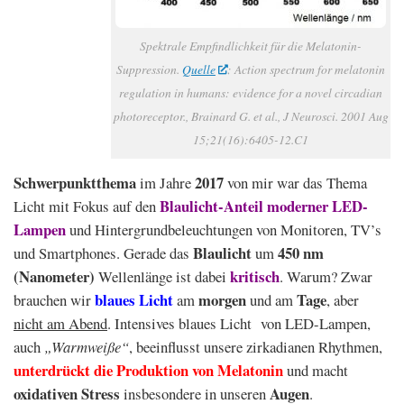
Spektrale Empfindlichkeit für die Melatonin-
Suppression.
Quelle
: Action spectrum for melatonin
regulation in humans: evidence for a novel circadian
photoreceptor., Brainard G. et al., J Neurosci. 2001 Aug
15;21(16):6405-12.C1
Schwerpunktthema
2017
im Jahre
von mir war das Thema
Blaulicht-Anteil moderner LED-
Licht mit Fokus auf den
Lampen
und Hintergrundbeleuchtungen von Monitoren, TV’s
Blaulicht
450 nm
und Smartphones. Gerade das
um
(Nanometer)
kritisch
Wellenlänge ist dabei
. Warum? Zwar
blaues Licht
morgen
Tage
brauchen wir
am
und am
, aber
nicht am Abend
. Intensives blaues Licht von LED-Lampen,
auch
„Warmweiße“
, beeinflusst unsere zirkadianen Rhythmen,
unterdrückt die Produktion von Melatonin
und macht
oxidativen Stress
Augen
insbesondere in unseren
.