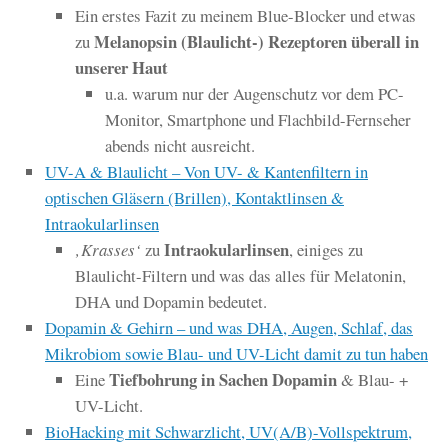
Ein erstes Fazit zu meinem Blue-Blocker und etwas
Melanopsin (Blaulicht-) Rezeptoren überall in
zu
unserer Haut
u.a. warum nur der Augenschutz vor dem PC-
Monitor, Smartphone und Flachbild-Fernseher
abends nicht ausreicht.
UV-A & Blaulicht – Von UV- & Kantenfiltern in
optischen Gläsern (Brillen), Kontaktlinsen &
Intraokularlinsen
Intraokularlinsen
‚Krasses‘
zu
, einiges zu
Blaulicht-Filtern und was das alles für Melatonin,
DHA und Dopamin bedeutet.
Dopamin & Gehirn – und was DHA, Augen, Schlaf, das
Mikrobiom sowie Blau- und UV-Licht damit zu tun haben
Tiefbohrung in Sachen Dopamin
Eine
& Blau- +
UV-Licht.
BioHacking mit Schwarzlicht, UV(A/B)-Vollspektrum,