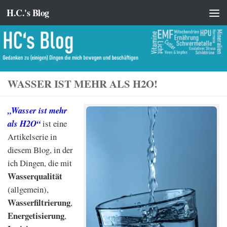
H.C.'s Blog
Zum Inhalt springen
WASSER IST MEHR ALS H2O!
„Wasser ist mehr
als H2O“
ist eine
Artikelserie in
diesem Blog, in der
ich Dingen, die mit
Wasserqualität
(allgemein),
Wasserfiltrierung
,
Energetisierung
,