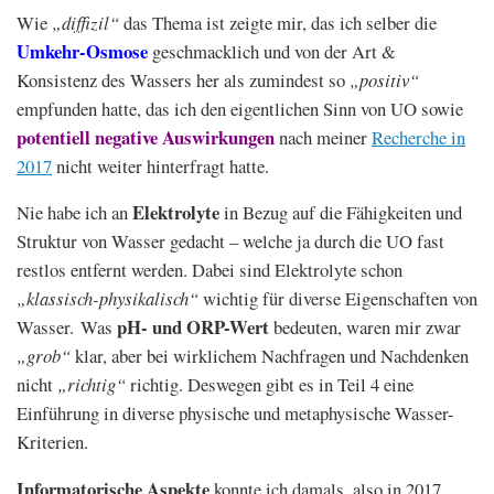
Wie
„diffizil“
das Thema ist zeigte mir, das ich selber die
Umkehr-Osmose
geschmacklich und von der Art &
Konsistenz des Wassers her als zumindest so
„positiv“
empfunden hatte, das ich den eigentlichen Sinn von UO sowie
potentiell negative Auswirkungen
nach meiner
Recherche in
2017
nicht weiter hinterfragt hatte.
Elektrolyte
Nie habe ich an
in Bezug auf die Fähigkeiten und
Struktur von Wasser gedacht – welche ja durch die UO fast
restlos entfernt werden. Dabei sind Elektrolyte schon
„klassisch-physikalisch“
wichtig für diverse Eigenschaften von
pH- und ORP-Wert
Wasser. Was
bedeuten, waren mir zwar
„grob“
klar, aber bei wirklichem Nachfragen und Nachdenken
nicht
„richtig“
richtig. Deswegen gibt es in Teil 4 eine
Einführung in diverse physische und metaphysische Wasser-
Kriterien.
Informatorische Aspekte
konnte ich damals, also in 2017,