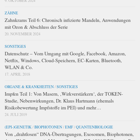
9. OKTOBER 2024
ZÄHNE
Zahnkrams Teil 6: Chronisch infizierte Mandeln, Anwendungen
mit Ozon & Abschluss der Serie
20. NOVEMBER 2024
SONSTIGES
Datenschutz – Vom Umgang mit Google, Facebook, Amazon,
Netflix, Windows, Cloud-Speichern, EC-Karten, Bluetooth,
WLAN & Co.
17. APRIL 2018
ORGANE & KRANKHEITEN
/
SONSTIGES
Impfen Teil 1: Von Masern, ‚Wirkverstärkern‘, der TOKEN-
Studie, Nebenwirkungen, Dr. Klaus Hartmann (ehemals
Risikobewertung Impfstoffe im PEI) und mehr…
24. JULI 2019
(EPI-)GENETIK
/
BIOPHOTONEN
/
EMF
/
QUANTENBIOLOGIE
Von „drahtlosen“ DNA-Übertragungen, Exosomen, Biophotonen,