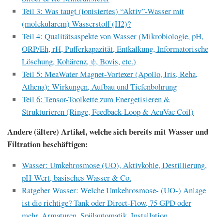
Teil 3: Was taugt (ionisiertes) “Aktiv”-Wasser mit
(molekularem) Wasserstoff (H2)?
Teil 4: Qualitätsaspekte von Wasser (Mikrobiologie, pH,
ORP/Eh, rH, Pufferkapazität, Entkalkung, Informatorische
Löschung, Kohärenz, ψ, Bovis, etc.)
Teil 5: MeaWater Magnet-Vortexer (Apollo, Iris, Reha,
Athena): Wirkungen, Aufbau und Tiefenbohrung
Teil 6: Tensor-Toolkette zum Energetisieren &
Strukturieren (Ringe, Feedback-Loop & AcuVac Coil)
Andere (ältere) Artikel, welche sich bereits mit Wasser und
Filtration beschäftigen:
Wasser: Umkehrosmose (UO), Aktivkohle, Destillierung,
pH-Wert, basisches Wasser & Co.
Ratgeber Wasser: Welche Umkehrosmose- (UO-) Anlage
ist die richtige? Tank oder Direct-Flow, 75 GPD oder
mehr, Armaturen, Spülautomatik, Installation,