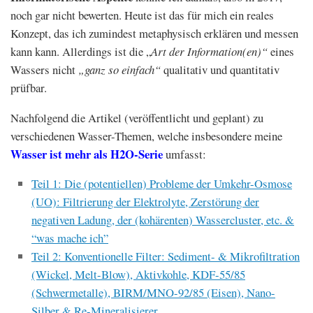
noch gar nicht bewerten. Heute ist das für mich ein reales
Konzept, das ich zumindest metaphysisch erklären und messen
kann kann. Allerdings ist die „
Art der Information(en)“
eines
Wassers nicht
„ganz so einfach“
qualitativ und quantitativ
prüfbar.
Nachfolgend die Artikel (veröffentlicht und geplant) zu
verschiedenen Wasser-Themen, welche insbesondere meine
Wasser ist mehr als H2O-Serie
umfasst:
Teil 1: Die (potentiellen) Probleme der Umkehr-Osmose
(UO): Filtrierung der Elektrolyte, Zerstörung der
negativen Ladung, der (kohärenten) Wassercluster, etc. &
“was mache ich”
Teil 2: Konventionelle Filter: Sediment- & Mikrofiltration
(Wickel, Melt-Blow), Aktivkohle, KDF-55/85
(Schwermetalle), BIRM/MNO-92/85 (Eisen), Nano-
Silber & Re-Mineralisierer