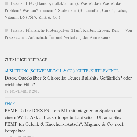
Tessa
zu
HPU (Hämopyrrollaktamurie): Was ist das? Was ist das
Problem? Was tun? + einem 4-Stufenplan (Bindemittel, Core 4, Leber,
Vitamin B6 (P5P), Zink & Co.)
Tessa
zu
Pflanzliche Proteinpulver (Hanf, Kürbis, Erbsen, Reis) – Von
Presskuchen, Antinährstoffen und Verteilung der Aminosäuren
ZUFÄLLIGE BEITRÄGE
AUSLEITUNG (SCHWERMETALL & CO.)
/
GIFTE
/
SUPPLEMENTE
Detox, Quecksilber & Chlorella: Teurer Bullshit? Gefährlich? oder
wirkliche Hilfe?
18. NOVEMBER 2017
PEMF
PEMF Teil 6: ICES P9 – ein M1 mit integrierten Spulen und
einem 9V-Li Akku-Block (doppelte Laufzeit) – Ultramobiles
PEMF für Gelenk & Knochen-„Autsch“, Migräne & Co. noch
kompakter!