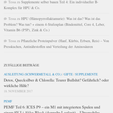
Tessa
zu
Supplemente selber bauen Teil 4: Ein individueller B-
Komplex für HPU & Co.
Tessa
zu
HPU (Hämopyrrollaktamurie): Was ist das? Was ist das
Problem? Was tun? + einem 4-Stufenplan (Bindemittel, Core 4, Leber,
Vitamin B6 (P5P), Zink & Co.)
Tessa
zu
Pflanzliche Proteinpulver (Hanf, Kürbis, Erbsen, Reis) – Von
Presskuchen, Antinährstoffen und Verteilung der Aminosäuren
ZUFÄLLIGE BEITRÄGE
AUSLEITUNG (SCHWERMETALL & CO.)
/
GIFTE
/
SUPPLEMENTE
Detox, Quecksilber & Chlorella: Teurer Bullshit? Gefährlich? oder
wirkliche Hilfe?
18. NOVEMBER 2017
PEMF
PEMF Teil 6: ICES P9 – ein M1 mit integrierten Spulen und
einem 9V-Li Akku-Block (doppelte Laufzeit) – Ultramobiles