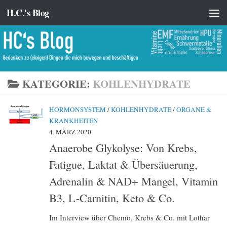
H.C.'s Blog
Zum Inhalt springen
KATEGORIE:
KOHLENHYDRATE
HORMONSYSTEM
/
KOHLENHYDRATE
/
ORGANE &
KRANKHEITEN
4. MÄRZ 2020
Anaerobe Glykolyse: Von Krebs,
Fatigue, Laktat & Übersäuerung,
Adrenalin & NAD+ Mangel, Vitamin
B3, L-Carnitin, Keto & Co.
Im Interview über Chemo, Krebs & Co. mit Lothar