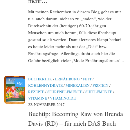
mehr…
Mit meinen Recherchen in diesem Blog geht es mir
u.a. auch darum, nicht so zu „enden“, wie der
Durchschnitt der (heutigen) 60-70-jährigen
Menschen um mich herum, falls diese überhaupt
gesund so alt werden. Damit letzteres klappt bedarf
es heute leider mehr als nur der „Diät“ bzw.
Ernährungsfrage. Allerdings droht auch hier die
Gefahr bezüglich vieler ‚Mode-Ernährungsformen‘...
BUCHKRITIK
/
ERNÄHRUNG
/
FETT
/
0
KOHLENHYDRATE
/
MINERALIEN
/
PROTEIN
/
REZEPTE
/
SPURENELEMENTE
/
SUPPLEMENTE
/
VITAMINE
/
VITAMINOIDE
22. NOVEMBER 2017
Buchtip: Becoming Raw von Brenda
Davis (RD) – für mich DAS Buch