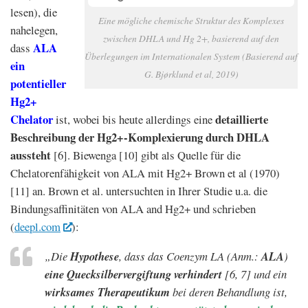
lesen), die
Eine mögliche chemische Struktur des Komplexes
nahelegen,
zwischen DHLA und Hg 2+, basierend auf den
ALA
dass
Überlegungen im Internationalen System (Basierend auf
ein
G. Bjørklund et al, 2019)
potentieller
Hg2+
Chelator
detaillierte
ist, wobei bis heute allerdings eine
Beschreibung der Hg2+-Komplexierung durch DHLA
aussteht
[6]. Biewenga [10] gibt als Quelle für die
Chelatorenfähigkeit von ALA mit Hg2+ Brown et al (1970)
[11] an. Brown et al. untersuchten in Ihrer Studie u.a. die
Bindungsaffinitäten von ALA and Hg2+ und schrieben
(
deepl.com
):
„Die
Hypothese
, dass das Coenzym LA (Anm.:
ALA
)
eine Quecksilbervergiftung verhindert
[6, 7] und ein
wirksames Therapeutikum
bei deren Behandlung ist,