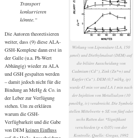
Transport
konkurrieren
könnte.“
Die Autoren theoretisieren
weiter, dass (9) diese ALA-
Wirkung von Liponsäure (LA, 150
GSH-Komplexe dann erst in
µmol) und Diethylmaleat (DEM) auf
der Galle (u.a. Ph-Wert
die biliäre Ausscheidung von
Abhängig) wieder zu ALA
Cadmium (Cd“), Zink (Zn*+) und
und GSH gespalten werden
Kupfer (Cu“). DEM (0,7 ml/kg, ip)
– damit jedoch nicht für die
wurde 45 min vor und LA 1 min nach
Bindung an MeHg & Co. in
der Injektion von Metallsalzen (10
der Leber zur Verfügung
pmol/kg, iv) verabreicht. Die Symbole
stehen. Um zu erklären
stellen Mittelwerte + SE von fünf oder
warum die GSH-
sechs Ratten dar. *Signifikant
Verfügbarkeit und die Gabe
verschieden (p < 0,05) von der
von DEM
keinen Einfluss
Kontrolle. Quelle: Gregus, 1992
auf die Hg2+ Ausscheidung