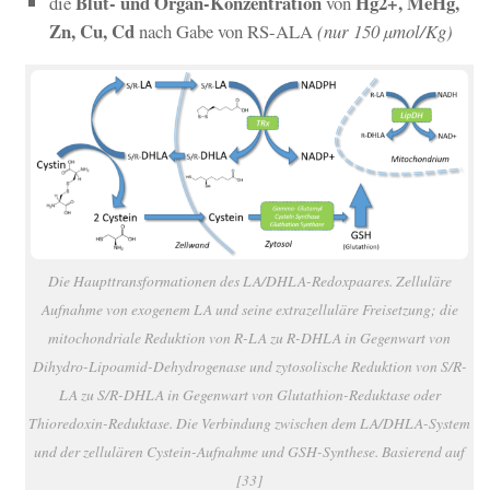
Blut- und Organ-Konzentration
Hg2+, MeHg,
die
von
Zn, Cu, Cd
nach Gabe von RS-ALA
(nur 150 µmol/Kg)
Die Haupttransformationen des LA/DHLA-Redoxpaares. Zelluläre
Aufnahme von exogenem LA und seine extrazelluläre Freisetzung; die
mitochondriale Reduktion von R-LA zu R-DHLA in Gegenwart von
Dihydro-Lipoamid-Dehydrogenase und zytosolische Reduktion von S/R-
LA zu S/R-DHLA in Gegenwart von Glutathion-Reduktase oder
Thioredoxin-Reduktase. Die Verbindung zwischen dem LA/DHLA-System
und der zellulären Cystein-Aufnahme und GSH-Synthese. Basierend auf
[33]