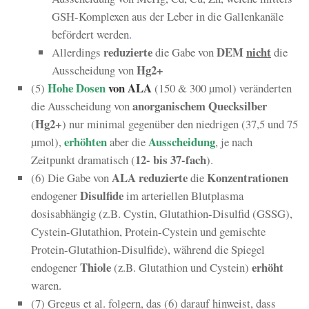
GSH-Komplexen aus der Leber in die Gallenkanäle
befördert werden
.
reduzierte
DEM
nicht
Allerdings
die Gabe von
die
Hg2+
Ausscheidung von
Hohe Dosen
von ALA
(5)
(150 & 300 µmol) veränderten
anorganischem Quecksilber
die Ausscheidung von
Hg2+
(
) nur minimal gegenüber den niedrigen (37,5 und 75
erhöhten
Ausscheidung
µmol),
aber die
, je nach
12- bis 37-fach
Zeitpunkt dramatisch (
).
ALA reduzierte
Konzentrationen
(6) Die Gabe von
die
Disulfide
endogener
im arteriellen Blutplasma
dosisabhängig (z.B. Cystin, Glutathion-Disulfid (GSSG),
Cystein-Glutathion, Protein-Cystein und gemischte
Protein-Glutathion-Disulfide), während die Spiegel
Thiole
erhöht
endogener
(z.B. Glutathion und Cystein)
waren.
(7) Gregus et al. folgern, das (6) darauf hinweist, dass