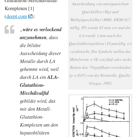
Glutathion-Mischdisulfid-
Ausscheidung von anorganischem
Komplexen [1]
Quecksilber (Hg) und
(
deepl.com
):
Methylquecksilber (MM). DEM (0,7
ml/kg, IP) wurde 45 min vor und die
„
wäre es verlockend
LA wurde 1 min nach der
anzunehmen
, dass
Quecksilberinjektion (10 pmol/kg, iv)
die biliäre
verabreicht. Die Symbole stellen die
Ausscheidung dieser
Mittelwerte + SE von fünf oder sechs
Metalle durch LA
Ratten dar. *Signifikant verschieden
gehemmt wird, weil
(p < 0,05) von der Kontrolle. Quelle:
durch LA ein
ALA-
Gregus, 1992
Glutathion-
Mischdisulfid
gebildet wird, das
mit den Metall-
Glutathion-
Komplexen um den
hepatobiliären