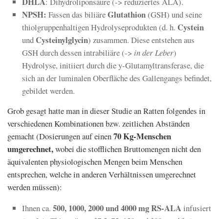
DHLA
: Dihydroliponsäure (-> reduziertes ALA).
NPSH:
Glutathion
Fassen das biliäre
(GSH) und seine
Cystein
thiolgruppenhaltigen Hydrolyseprodukten (d. h.
Cysteinylglycin
und
) zusammen. Diese entstehen aus
GSH durch dessen intrabiliäre (->
in der Leber
)
Hydrolyse, initiiert durch die y-Glutamyltransferase, die
sich an der luminalen Oberfläche des Gallengangs befindet,
gebildet werden.
Grob gesagt hatte man in dieser Studie an Ratten folgendes in
verschiedenen Kombinationen bzw. zeitlichen Abständen
70 Kg-Menschen
gemacht (Dosierungen auf einen
umgerechnet,
wobei die stofflichen Bruttomengen nicht den
äquivalenten physiologischen Mengen beim Menschen
entsprechen, welche in anderen Verhältnissen umgerechnet
werden müssen):
500, 1000, 2000 und 4000 mg RS-ALA
Ihnen ca.
infusiert