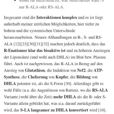
wobei für mich offen ist, was Netto besser wäre ->
nur R-ALA oder RS-ALA.
Interaktionen komplex
Insgesamt sind die
und es ist liegt
außerhalb meiner zeitlichen Möglichkeiten, hier tiefer zu
bohren und die systemischen Unterschiede
herauszuarbeiten. Neuere Abhandlungen zu R-, S- und RS-
ALA [12][23][30][31][32] machen jedoch deutlich, dass das
R-Enatiomer klar das bioaktive ist
und zu höheren Anstiegen
der Liponsäure (und wohl auch DHLA) im Blut bzw. Plasma
führt. Auch ist nachgewiesen, das R-ALA in Bezug auf den
Glutathion
Nrf2
ATP-
Anstieg von
, die Induktion von
, die
Synthese
Chelierung
Kupfer
Bildung
, die
von
, die
von
DHLA
potenter ist, als die S-Form [30]. Allerdings gibt es
RS-ALA
wohl Fälle (u.a. die Augenlinsen von Ratten), wo die
mehr DHLA
Variante (wohl über die Zeit)
als die R- oder S-
Variante allein gebildet hat, was u.a. darauf zurückgeführt
S-LA langsamer zu DHLA konvertiert
wird, das
wird [10].