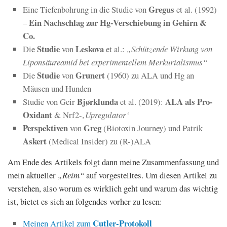
Gregus
Eine Tiefenbohrung in die Studie von
et al. (1992)
Ein Nachschlag zur Hg-Verschiebung in Gehirn &
–
Co.
Studie
Leskova
Die
von
et al.:
„Schützende Wirkung von
Liponsäureamid bei experimentellem Merkurialismus“
Studie
Grunert
Die
von
(1960) zu ALA und Hg an
Mäusen und Hunden
Bjørklunda
ALA als Pro-
Studie von Geir
et al. (2019):
Oxidant
& Nrf2-
‚Upregulator‘
Perspektiven
Greg
von
(Biotoxin Journey) und Patrik
Askert
(Medical Insider) zu (R-)ALA
Am Ende des Artikels folgt dann meine Zusammenfassung und
mein aktueller
„Reim“
auf vorgestelltes. Um diesen Artikel zu
verstehen, also worum es wirklich geht und warum das wichtig
ist, bietet es sich an folgendes vorher zu lesen:
Cutler-Protokoll
Meinen Artikel zum