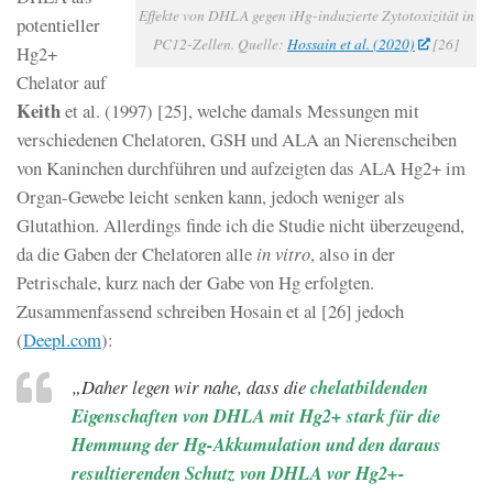
Effekte von DHLA gegen iHg-induzierte Zytotoxizität in
potentieller
PC12-Zellen. Quelle:
Hossain et al. (2020)
[26]
Hg2+
Chelator auf
Keith
et al. (1997) [25], welche damals Messungen mit
verschiedenen Chelatoren, GSH und ALA an Nierenscheiben
von Kaninchen durchführen und aufzeigten das ALA Hg2+ im
Organ-Gewebe leicht senken kann, jedoch weniger als
Glutathion. Allerdings finde ich die Studie nicht überzeugend,
da die Gaben der Chelatoren alle
in vitro
, also in der
Petrischale, kurz nach der Gabe von Hg erfolgten.
Zusammenfassend schreiben Hosain et al [26] jedoch
(
Deepl.com
):
„Daher legen wir nahe, dass die
chelatbildenden
Eigenschaften von DHLA mit Hg2+ stark für die
Hemmung der Hg-Akkumulation und den daraus
resultierenden Schutz von DHLA vor Hg2+-