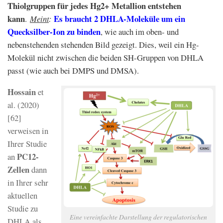
Thiolgruppen für jedes Hg2+ Metallion entstehen
kann
Es braucht 2 DHLA-Moleküle um ein
.
Meint
:
Quecksilber-Ion zu binden
, wie auch im oben- und
nebenstehenden stehenden Bild gezeigt. Dies, weil ein Hg-
Molekül nicht zwischen die beiden SH-Gruppen von DHLA
passt (wie auch bei DMPS und DMSA).
Hossain
et
al. (2020)
[62]
verweisen in
Ihrer Studie
PC12-
an
Zellen
dann
in Ihrer sehr
aktuellen
Studie zu
Eine vereinfachte Darstellung der regulatorischen
DHLA als