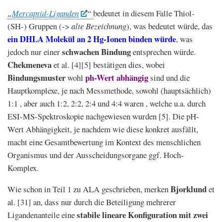
„
Mercaptid-Liganden
“
bedeutet in diesem Falle Thiol-
(SH-) Gruppen (->
alte Bezeichnung
), was bedeutet würde, das
ein DHLA Molekül an 2 Hg-Ionen binden würde
, was
schwachen Bindung
jedoch nur einer
entsprechen würde.
Chekmeneva
et al. [4][5] bestätigen dies, wobei
Bindungsmuster
ph-Wert abhängig
wohl
sind und die
Hauptkomplexe, je nach Messmethode, sowohl (hauptsächlich)
1:1 , aber auch 1:2, 2:2, 2:4 und 4:4 waren , welche u.a. durch
ESI-MS-Spektroskopie nachgewiesen wurden [5]. Die pH-
Wert Abhängigkeit, je nachdem wie diese konkret ausfällt,
macht eine Gesamtbewertung im Kontext des menschlichen
Organismus und der Ausscheidungsorgane ggf. Hoch-
Komplex.
Bjorklund
Wie schon in Teil 1 zu ALA geschrieben, merken
et
al. [31] an, dass nur durch die Beteiligung mehrerer
stabile lineare Konfiguration mit zwei
Ligandenanteile eine