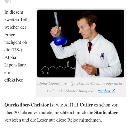
2024
In diesem
zweiten Teil,
welcher der
Frage
nachgeht ob
die (RS-)
Alpha-
Liponsäure
ein
effektiver
Alpha-Liponsäure – Quecksilber-Chelator oder nicht?
Cutler oder Shade? Bildquelle:
Pixabay
Quecksilber-Chelator
Cutler
ist wie A. Hall
es schon vor
Studienlage
über 20 Jahren vermutete, möchte ich mich die
vertiefen und die Leser auf diese Reise mitnehmen.