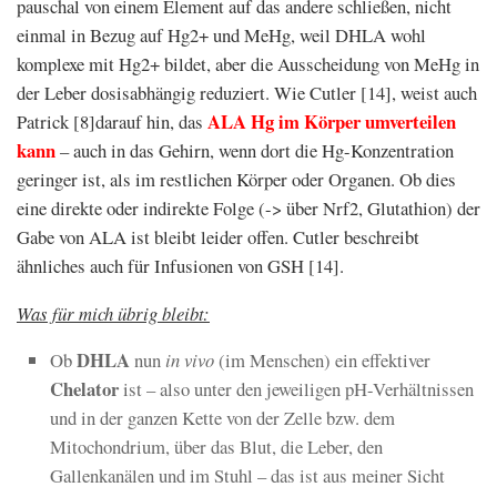
pauschal von einem Element auf das andere schließen, nicht
einmal in Bezug auf Hg2+ und MeHg, weil DHLA wohl
komplexe mit Hg2+ bildet, aber die Ausscheidung von MeHg in
der Leber dosisabhängig reduziert. Wie Cutler [14], weist auch
ALA Hg im Körper umverteilen
Patrick [8]darauf hin, das
kann
– auch in das Gehirn, wenn dort die Hg-Konzentration
geringer ist, als im restlichen Körper oder Organen. Ob dies
eine direkte oder indirekte Folge (-> über Nrf2, Glutathion) der
Gabe von ALA ist bleibt leider offen. Cutler beschreibt
ähnliches auch für Infusionen von GSH [14].
Was für mich übrig bleibt:
DHLA
Ob
nun
in vivo
(im Menschen) ein effektiver
Chelator
ist – also unter den jeweiligen pH-Verhältnissen
und in der ganzen Kette von der Zelle bzw. dem
Mitochondrium, über das Blut, die Leber, den
Gallenkanälen und im Stuhl – das ist aus meiner Sicht