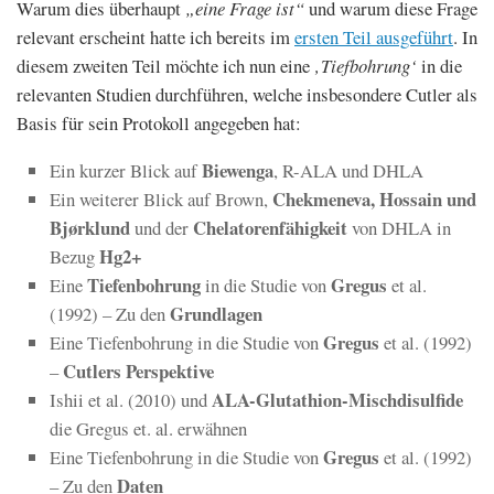
Warum dies überhaupt
„eine Frage ist“
und warum diese Frage
relevant erscheint hatte ich bereits im
ersten Teil ausgeführt
. In
diesem zweiten Teil möchte ich nun eine
‚Tiefbohrung‘
in die
relevanten Studien durchführen, welche insbesondere Cutler als
Basis für sein Protokoll angegeben hat:
Biewenga
Ein kurzer Blick auf
, R-ALA und DHLA
Chekmeneva, Hossain und
Ein weiterer Blick auf Brown,
Bjørklund
Chelatorenfähigkeit
und der
von DHLA in
Hg2+
Bezug
Tiefenbohrung
Gregus
Eine
in die Studie von
et al.
Grundlagen
(1992) – Zu den
Gregus
Eine Tiefenbohrung in die Studie von
et al. (1992)
Cutlers Perspektive
–
ALA-Glutathion-Mischdisulfide
Ishii et al. (2010) und
die Gregus et. al. erwähnen
Gregus
Eine Tiefenbohrung in die Studie von
et al. (1992)
Daten
– Zu den