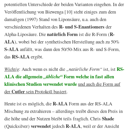
potentiellen Unterschiede der beiden Varianten eingehen. In der
Veröffentlichung von Biewenga [10] steht einiges zum dem
damaligen (1997) Stand von Liponsäure, u.a. auch den
R- und S-Enantiomers
verschiedenen Verhalten des
der
natürlich Form
R-
Alpha-Liposäure. Die
ist die R-Form (
ALA
), wobei bei der synthetischen Herstellung auch zu 50%
S-ALA
anfällt, was dann den 50/50-Mix aus R- und S-Form,
RS-ALA
das
ergibt.
RS-
Wichtig
: Auch wenn es nicht die
„natürliche Form“
ist, ist
ALA die allgemein
Form welche in fast allen
„übliche“
klinischen Studien verwendet wurde
und auch die Form auf
Cutler
der
sein Protokoll basiert
.
R-ALA
Heute ist es möglich, die
Form aus der RS-ALA
Mischung zu extrahieren – allerdings treibt dieses den Preis in
Shade
die höhe und der Nutzen bleibt teils fraglich. Chris
verwendet
R-ALA
(Quicksilver)
jedoch
, weil er der Ansicht