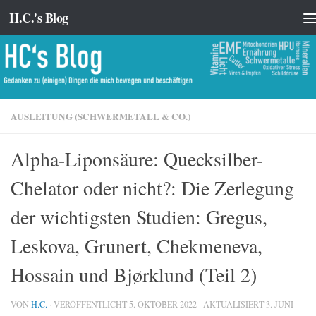
H.C.'s Blog
Zum Inhalt springen
AUSLEITUNG (SCHWERMETALL & CO.)
Alpha-Liponsäure: Quecksilber-
Chelator oder nicht?: Die Zerlegung
der wichtigsten Studien: Gregus,
Leskova, Grunert, Chekmeneva,
Hossain und Bjørklund (Teil 2)
VON
H.C.
· VERÖFFENTLICHT
5. OKTOBER 2022
· AKTUALISIERT
3. JUNI