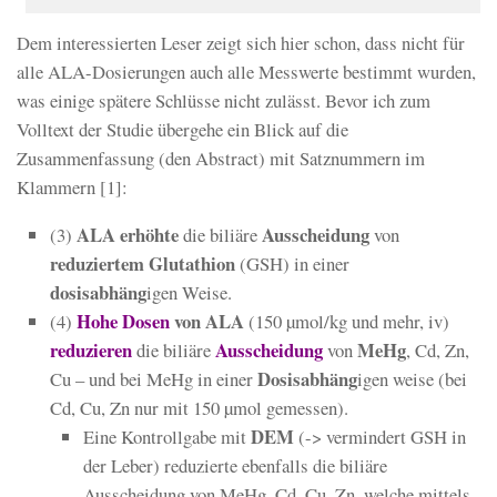
Dem interessierten Leser zeigt sich hier schon, dass nicht für
alle ALA-Dosierungen auch alle Messwerte bestimmt wurden,
was einige spätere Schlüsse nicht zulässt. Bevor ich zum
Volltext der Studie übergehe ein Blick auf die
Zusammenfassung (den Abstract) mit Satznummern im
Klammern [1]:
ALA erhöhte
Ausscheidung
(3)
die biliäre
von
reduziertem Glutathion
(GSH) in einer
dosisabhäng
igen Weise.
Hohe
Dosen
von ALA
(4)
(150 µmol/kg und mehr, iv)
reduzieren
Ausscheidung
MeHg
die biliäre
von
, Cd, Zn,
Dosisabhäng
Cu – und bei MeHg in einer
igen weise (bei
Cd, Cu, Zn nur mit 150 µmol gemessen).
DEM
Eine Kontrollgabe mit
(-> vermindert GSH in
der Leber) reduzierte ebenfalls die biliäre
Ausscheidung von MeHg, Cd, Cu, Zn, welche mittels