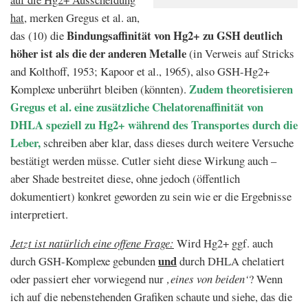
hat
, merken Gregus et al. an,
Bindungsaffinität von Hg2+ zu GSH deutlich
das (10) die
höher ist als die der anderen Metalle
(in Verweis auf Stricks
and Kolthoff, 1953; Kapoor et al., 1965), also GSH-Hg2+
Zudem theoretisieren
Komplexe unberührt bleiben (könnten).
Gregus et al. eine zusätzliche Chelatorenaffinität von
DHLA speziell zu Hg2+ während des Transportes durch die
Leber,
schreiben aber klar, dass dieses durch weitere Versuche
bestätigt werden müsse. Cutler sieht diese Wirkung auch –
aber Shade bestreitet diese, ohne jedoch (öffentlich
dokumentiert) konkret geworden zu sein wie er die Ergebnisse
interpretiert.
Jetzt ist natürlich eine offene Frage:
Wird Hg2+ ggf. auch
und
durch GSH-Komplexe gebunden
durch DHLA chelatiert
oder passiert eher vorwiegend nur
‚eines von beiden‘
? Wenn
ich auf die nebenstehenden Grafiken schaute und siehe, das die