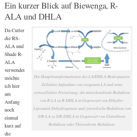
Ein kurzer Blick auf Biewenga, R-
ALA und DHLA
Da Cutler
die RS-
ALA und
Shade R-
ALA
verwendet
Die Haupttransformationen des LA/DHLA-Redoxpaares.
möchte
Zelluläre Aufnahme von exogenem LA und seine
ich hier
extrazelluläre Freisetzung; die mitochondriale Reduktion
am
von R-LA zu R-DHLA in Gegenwart von Dihydro-
Anfang
Lipoamid-Dehydrogenase und zytosolische Reduktion von
noch
S/R-LA zu S/R-DHLA in Gegenwart von Glutathion-
einmal
Reduktase oder Thioredoxin-Reduktase.
kurz auf
die