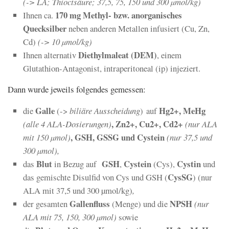
(-> LA; Thioctsäure; 37,5, 75, 150 und 300 µmol/kg)
170 mg Methyl- bzw. anorganisches
Ihnen ca.
Quecksilber
neben anderen Metallen infusiert (Cu, Zn,
Cd)
(-> 10 µmol/kg)
Diethylmaleat (DEM)
Ihnen alternativ
, einem
Glutathion-Antagonist, intraperitoneal (ip) injeziert.
Dann wurde jeweils folgendes gemessen:
Galle
Hg2+, MeHg
die
(->
biliäre
Ausscheidung
) auf
, Zn2+, Cu2+, Cd2+
(alle 4 ALA-Dosierungen)
(nur ALA
, GSH, GSSG und Cystein
mit 150 µmol)
(nur 37,5 und
300 µmol),
Blut
GSH
Cystein
Cystin
das
in Bezug auf
,
(Cys),
und
CysSG
das gemischte Disulfid von Cys und GSH (
) (nur
ALA mit 37,5 und 300 µmol/kg)
,
Gallenfluss
NPSH
der gesamten
(Menge) und die
(nur
ALA mit 75, 150, 300 µmol)
sowie