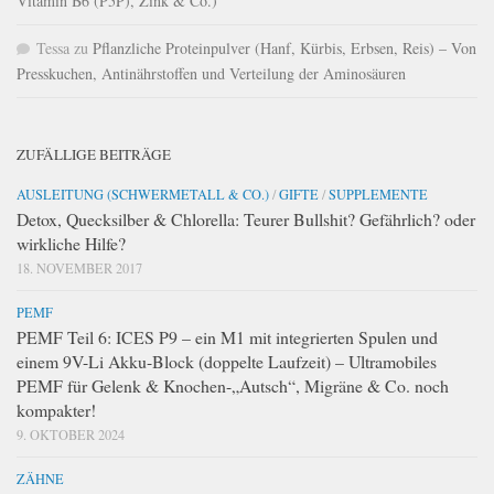
Vitamin B6 (P5P), Zink & Co.)
Tessa
zu
Pflanzliche Proteinpulver (Hanf, Kürbis, Erbsen, Reis) – Von
Presskuchen, Antinährstoffen und Verteilung der Aminosäuren
ZUFÄLLIGE BEITRÄGE
AUSLEITUNG (SCHWERMETALL & CO.)
/
GIFTE
/
SUPPLEMENTE
Detox, Quecksilber & Chlorella: Teurer Bullshit? Gefährlich? oder
wirkliche Hilfe?
18. NOVEMBER 2017
PEMF
PEMF Teil 6: ICES P9 – ein M1 mit integrierten Spulen und
einem 9V-Li Akku-Block (doppelte Laufzeit) – Ultramobiles
PEMF für Gelenk & Knochen-„Autsch“, Migräne & Co. noch
kompakter!
9. OKTOBER 2024
ZÄHNE