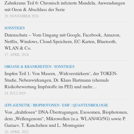
Zahnkrams Teil 6: Chronisch infizierte Mandeln, Anwendungen
mit Ozon & Abschluss der Serie
20. NOVEMBER 2024
SONSTIGES
Datenschutz – Vom Umgang mit Google, Facebook, Amazon,
Netflix, Windows, Cloud-Speichern, EC-Karten, Bluetooth,
WLAN & Co.
17. APRIL 2018
ORGANE & KRANKHEITEN
/
SONSTIGES
Impfen Teil 1: Von Masern, ‚Wirkverstärkern‘, der TOKEN-
Studie, Nebenwirkungen, Dr. Klaus Hartmann (ehemals
Risikobewertung Impfstoffe im PEI) und mehr…
24. JULI 2019
(EPI-)GENETIK
/
BIOPHOTONEN
/
EMF
/
QUANTENBIOLOGIE
Von „drahtlosen“ DNA-Übertragungen, Exosomen, Biophotonen,
dem „Wellengenom“, Mikrowellen (u.a. WLAN/4G/5G) sowie P.
Gariaev, T. Kanchzhen und L. Montagnier
20. APRIL 2022