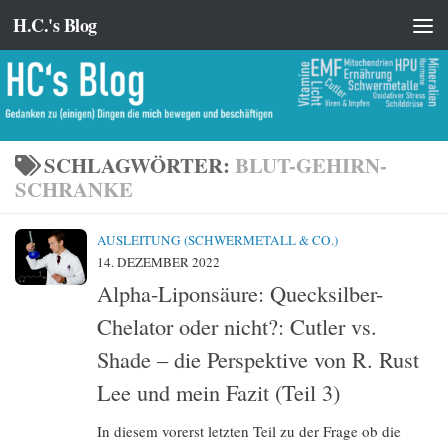
H.C.'s Blog
Zum Inhalt springen
SCHLAGWÖRTER:
BLUT-GEHIRN-
SCHRANKE
AUSLEITUNG (SCHWERMETALL & CO.)
14. DEZEMBER 2022
Alpha-Liponsäure: Quecksilber-
Chelator oder nicht?: Cutler vs.
Shade – die Perspektive von R. Rust
Lee und mein Fazit (Teil 3)
In diesem vorerst letzten Teil zu der Frage ob die