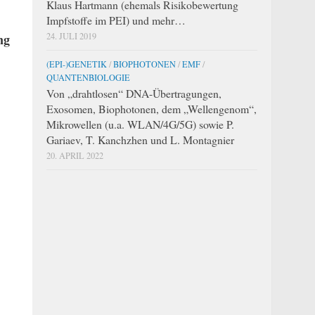
Klaus Hartmann (ehemals Risikobewertung
Impfstoffe im PEI) und mehr…
ng
24. JULI 2019
(EPI-)GENETIK
/
BIOPHOTONEN
/
EMF
/
QUANTENBIOLOGIE
Von „drahtlosen“ DNA-Übertragungen,
Exosomen, Biophotonen, dem „Wellengenom“,
Mikrowellen (u.a. WLAN/4G/5G) sowie P.
Gariaev, T. Kanchzhen und L. Montagnier
20. APRIL 2022