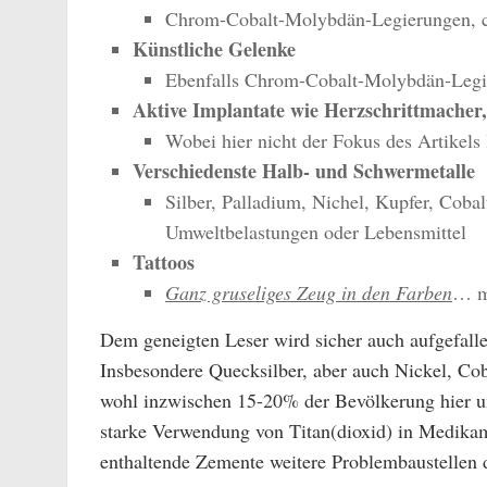
Chrom-Cobalt-Molybdän-Legierungen, ch
Künstliche Gelenke
Ebenfalls Chrom-Cobalt-Molybdän-Legier
Aktive Implantate wie Herzschrittmacher
Wobei hier nicht der Fokus des Artikels 
Verschiedenste Halb- und Schwermetalle
Silber, Palladium, Nichel, Kupfer, Cobal
Umweltbelastungen oder Lebensmittel
Tattoos
Ganz gruseliges Zeug in den Farben
… m
Dem geneigten Leser wird sicher auch aufgefallen
Insbesondere Quecksilber, aber auch Nickel, Cob
wohl inzwischen 15-20% der Bevölkerung hier un
starke Verwendung von Titan(dioxid) in Medikame
enthaltende Zemente weitere Problembaustellen d