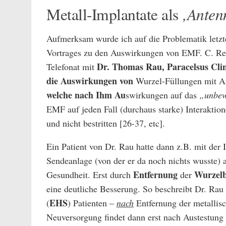
‚Anten
Metall-Implantate als
Aufmerksam wurde ich auf die Problematik letz
Vortrages zu den Auswirkungen von EMF. C. Rees
Dr. Thomas Rau, Paracelsus Clin
Telefonat mit
die Auswirkungen von
Wurzel-Füllungen mit 
welche nach Ihm
Au
swirkungen auf das
„unbew
EMF auf jeden Fall (durchaus starke) Interaktion
und nicht bestritten [26-37, etc].
Ein Patient von Dr. Rau hatte dann z.B. mit der
Sendeanlage (von der er da noch nichts wusste) 
Entfernung
Wurzel
Gesundheit. Erst durch
der
eine deutliche Besserung. So beschreibt Dr. Rau
EHS
(
) Patienten –
nach
Entfernung der metallis
Neuversorgung findet dann erst nach Austestung 