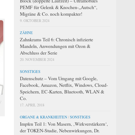
Block (doppelte Laufzeit) – Ultramobiles
PEMF für Gelenk & Knochen-„Autsch“,
Migräne & Co. noch kompakter!
9. OKTOBER 2024
ZÄHNE
Zahnkrams Teil 6: Chronisch infizierte
Mandeln, Anwendungen mit Ozon &
Abschluss der Serie
20. NOVEMBER 2024
SONSTIGES
Datenschutz – Vom Umgang mit Google,
Facebook, Amazon, Netflix, Windows, Cloud-
Speichern, EC-Karten, Bluetooth, WLAN &
Co.
:
17. APRIL 2018
ORGANE & KRANKHEITEN
/
SONSTIGES
Impfen Teil 1: Von Masern, ‚Wirkverstärkern‘,
der TOKEN-Studie, Nebenwirkungen, Dr.