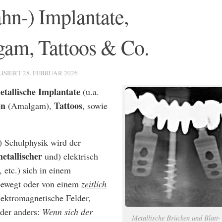
hn-) Implantate,
am, Tattoos & Co.
LISIERT
28. FEBRUAR 2026
tallische Implantate
(u.a.
en
Tattoos
(Amalgam),
, sowie
) Schulphysik wird der
etallischer
und) elektrisch
 etc.) sich in einem
ewegt oder von einem
zeitlich
lektromagnetische Felder,
Oder anders:
Wenn sich der
Metallische Brücken und Blatt-