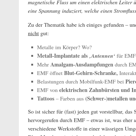
magnetische Fluss um einen elektrischen Leiter ü
eine Spannung induziert, welche einen Stromflus
Zu der Thematik habe ich einiges gefunden – und 
nicht
gut:
Metalle im Körper? Wo?
Metall-Implantate als
‚Antennen‘
für EMF
Amalgam-Ausdampfungen
Mehr
durch E
Blut-Gehirn-Schranke,
EMF öffnet
Interak
Pier
Belastungen durch Mobilfunk-EMF bei
elektrischen Zahnbürsten und I
EMF von
Tattoos
(Schwer-)metallen u
– Farben aus
So ist sicher für (fast) jeden gut vorstellbar, 
hervorgerufen durch EMF – etwas ist, was eher
verschiedene Werkstoffe in einer wässrigen Um