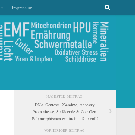
Impressum
NÄCHSTER BEITRAG
DNA-Gentests: 23andme, Ancestry,
Promethease, Selfdecode & Co.: Gen-
Polymorphismen ermitteln – Sinnvoll?
VORHERIGER BEITRAG