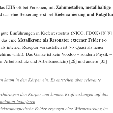
EHS
Zahnmetallen, metallhaltige
 das
oft bei Personen, mit
Kiefersanierung und Entgiftu
nd das eine Besserung erst bei
 gute Einführungen in Kieferrestostitis (NICO, FDOK) [8][9]
Metallkrone als Resonator externer Felder
, das eine
(->
als interner Rezeptor vorzustellen ist (-> Quasi als neuer
Gehirns wirkt). Das Ganze ist kein Voodoo – sondern Physik –
r Arbeitsschutz und Arbeitsmedizin) [26] und andere [35]
gen kaum in den Körper ein. Es entstehen aber
relevante
rchdringen den Körper und können Kraftwirkungen auf das
mplantat induzieren
.
lektromagnetische Felder erzeugen eine Wärmewirkung im