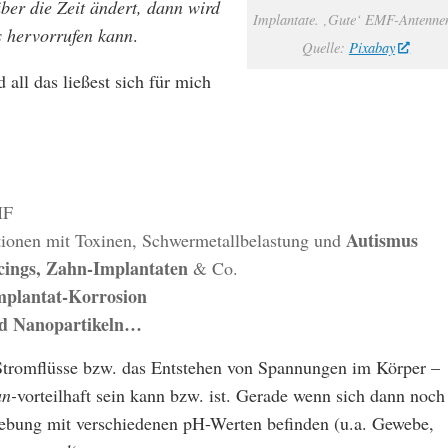
ber die Zeit ändert, dann wird
Implantate.
‚Gute‘
EMF-Antenne
s hervorrufen kann
.
Quelle:
Pixabay
all das ließest sich für mich
MF
Autismus
tionen mit Toxinen, Schwermetallbelastung und
cings, Zahn-Implantaten
& Co.
mplantat-Korrosion
nd Nanopartikeln…
das Stromflüsse bzw. das Entstehen von Spannungen im Körper –
un-
vorteilhaft sein kann bzw. ist. Gerade wenn sich dann noch
gebung mit verschiedenen pH-Werten befinden (u.a. Gewebe,