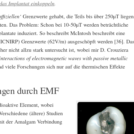
das Implantat einkoppeln
.
offiziellen‘
Grenzwerte gehabt, die Teils bis über 250µT liegen
eten. Das Problem: Schon bei 10-50µT werden beträchtliche
antate induziert. So beschreibt McIntosh beschreibt eine
(ICNIRP) Grenzwerte (62V/m) ausgeschöpft werden [36]. Da
her nicht allzu stark untersucht ist, wobei mir D. Crouziera
interactions of electromagnetic waves with passive metallic
d viele Forschungen sich nur auf die thermischen Effekte
gen durch EMF
adioaktive Element, wobei
erschiedene (ältere) Studien
 mit der Amalgam Verbindung