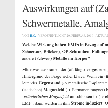
Auswirkungen auf (Za
Schwermetalle, Amalg
VON
H.C.
· VERÖFFENTLICHT
20. FEBRUAR 2019
· AKTUA
Welche Wirkung haben EMFs in Bezug auf me
OP-Schrauben, Füllung
Zahnersatz, Brücken),
Metalle im Körper
andere (Schwer-)
?
Mit etwas auskramen der (oft längst vergessenen
m
Hintergrund der Frage sicher klarer: Wenn ein (
Gegenstand
leitender
(-> metallische Implantate,
Magnetfeld
(statischen)
(-> Permanentmagnet) b
veränderlichen Magnetfeld
umschlossen ist (-> e
Ströme induziert
EMF), dann werden in ihm
. 