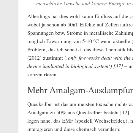
menschliche Gewebe und
können Energie in 
Allerdings hat dies wohl kaum Einfluss auf die
‚
wobei ja schon ab 50nT Effekte auf Zellen auftr
Spannungen bzw. Ströme in metallische Zahnimpl
möglich Erwärmung von 5-10 °C wenn aktuelle 
Problem, das ich sehe ist, das diese Thematik bis
(2012) zustimmt (
‚only few works dealt with the 
device implanted in biological system‘) [37]
– un
konzentrieren.
Mehr Amalgam-Ausdampfun
Quecksilber ist das am meisten toxische nicht-r
Amalgam zu 50% aus Quecksilber besteht [12]. V
legen nahe, das EMF (speziell Wechselfelder,),
interagieren und diese chemisch verändern: