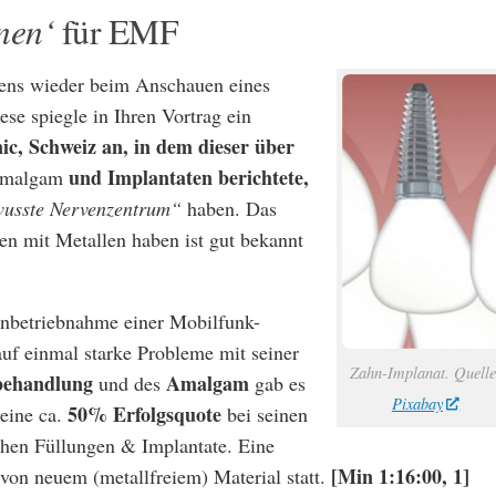
nen‘
für EMF
tens wieder beim Anschauen eines
e spiegle in Ihren Vortrag ein
ic, Schweiz an, in dem dieser über
und Implantaten berichtete,
Amalgam
usste Nervenzentrum“
haben. Das
en mit Metallen haben ist gut bekannt
 Inbetriebnahme einer Mobilfunk-
auf einmal starke Probleme mit seiner
Zahn-Implanat. Quelle
behandlung
Amalgam
und des
gab es
Pixabay
50% Erfolgsquote
 eine ca.
bei seinen
chen Füllungen & Implantate. Eine
[Min 1:16:00, 1]
von neuem (metallfreiem) Material statt.