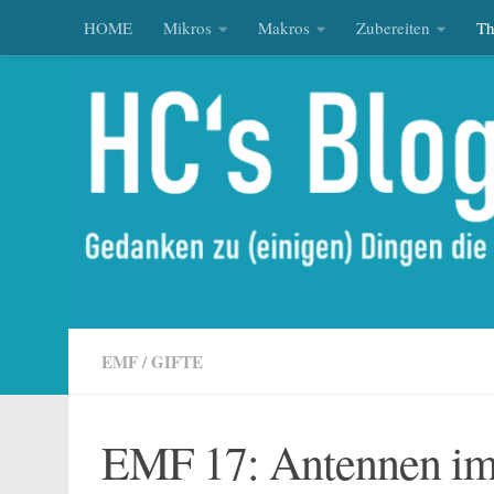
HOME
Mikros
Makros
Zubereiten
T
Zum Inhalt springen
EMF
/
GIFTE
EMF 17: Antennen im