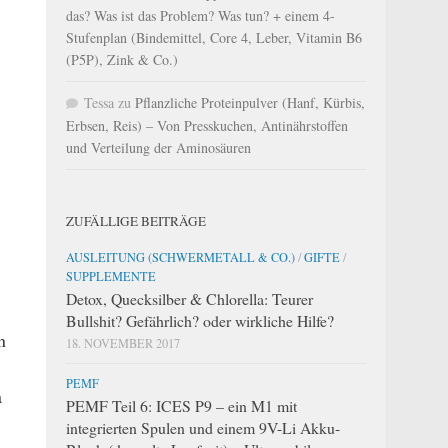
das? Was ist das Problem? Was tun? + einem 4-
Stufenplan (Bindemittel, Core 4, Leber, Vitamin B6
(P5P), Zink & Co.)
Tessa
zu
Pflanzliche Proteinpulver (Hanf, Kürbis,
Erbsen, Reis) – Von Presskuchen, Antinährstoffen
und Verteilung der Aminosäuren
ZUFÄLLIGE BEITRÄGE
AUSLEITUNG (SCHWERMETALL & CO.)
/
GIFTE
/
SUPPLEMENTE
Detox, Quecksilber & Chlorella: Teurer
Bullshit? Gefährlich? oder wirkliche Hilfe?
n
18. NOVEMBER 2017
PEMF
a
PEMF Teil 6: ICES P9 – ein M1 mit
integrierten Spulen und einem 9V-Li Akku-