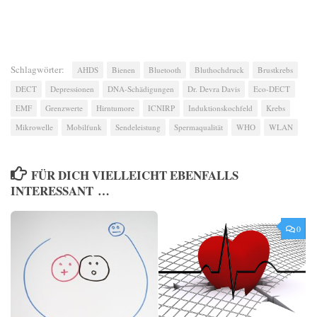
Schlagwörter:
AHDS
Bienen
Bluetooth
Bluthochdruck
Brustkrebs
DECT
Depressionen
DNA-Schädigungen
Dr. Devra Davis
Eco-DECT
EMF
Grenzwerte
Hirntumore
ICNIRP
Induktionskochfeld
Krebs
Mikrowelle
Mobilfunk
Sendeleistung
Spermaqualität
WHO
WLAN
FÜR DICH VIELLEICHT EBENFALLS
INTERESSANT …
0