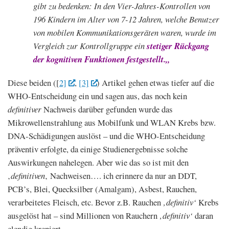
gibt zu bedenken: In den Vier-Jahres-Kontrollen von
196 Kindern im Alter von 7-12 Jahren, welche Benutzer
von mobilen Kommunikationsgeräten waren, wurde im
Vergleich zur Kontrollgruppe ein
stetiger Rückgang
der kognitiven Funktionen festgestellt.
„
Diese beiden ([
2]
,
[3]
) Artikel gehen etwas tiefer auf die
WHO-Entscheidung ein und sagen aus, das noch kein
definitiver
Nachweis darüber gefunden wurde das
Mikrowellenstrahlung aus Mobilfunk und WLAN Krebs bzw.
DNA-Schädigungen auslöst – und die WHO-Entscheidung
präventiv erfolgte, da einige Studienergebnisse solche
Auswirkungen nahelegen. Aber wie das so ist mit den
‚
definitiven
‚ Nachweisen…. ich erinnere da nur an DDT,
PCB’s, Blei, Quecksilber (Amalgam), Asbest, Rauchen,
verarbeitetes Fleisch, etc. Bevor z.B. Rauchen
‚definitiv‘
Krebs
ausgelöst hat – sind Millionen von Rauchern
‚definitiv‘
daran
elendig krepiert.