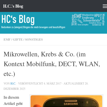
H.C.'s Blog
Zum Inhalt springen
EMF
/
GIFTE
/
SONSTIGES
Mikrowellen, Krebs & Co. (im
Kontext Mobilfunk, DECT, WLAN,
etc.)
VON
H.C.
· VERÖFFENTLICHT
4. MÄRZ 2017
· AKTUALISIERT
20.
DEZEMBER 2025
In diesem
Artikel geht