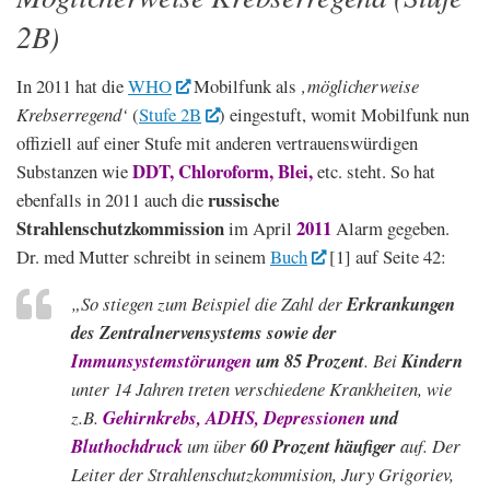
2B)
In 2011 hat die
WHO
Mobilfunk als
‚möglicherweise
Krebserregend‘
(
Stufe 2B
) eingestuft, womit Mobilfunk nun
offiziell auf einer Stufe mit anderen vertrauenswürdigen
DDT, Chloroform, Blei,
Substanzen wie
etc. steht. So hat
russische
ebenfalls in 2011 auch die
Strahlenschutzkommission
2011
im April
Alarm gegeben.
Dr. med Mutter schreibt in seinem
Buch
[1] auf Seite 42:
„
So stiegen zum Beispiel die Zahl der
Erkrankungen
des Zentralnervensystems sowie der
Immunsystemstörungen
um 85 Prozent
. Bei
Kindern
unter 14 Jahren treten verschiedene Krankheiten, wie
z.B.
Gehirnkrebs, ADHS, Depressionen
und
Bluthochdruck
um über
60 Prozent häufiger
auf. Der
Leiter der Strahlenschutzkommision, Jury Grigoriev,