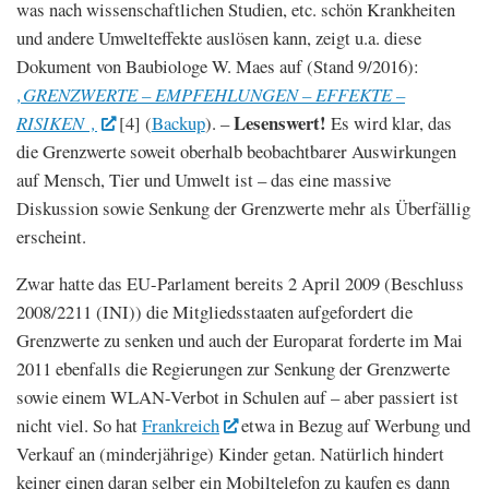
was nach wissenschaftlichen Studien, etc. schön Krankheiten
und andere Umwelteffekte auslösen kann, zeigt u.a. diese
Dokument von Baubiologe W. Maes auf (Stand 9/2016):
‚GRENZWERTE – EMPFEHLUNGEN – EFFEKTE –
Lesenswert!
RISIKEN ‚
[4] (
Backup
). –
Es wird klar, das
die Grenzwerte soweit oberhalb beobachtbarer Auswirkungen
auf Mensch, Tier und Umwelt ist – das eine massive
Diskussion sowie Senkung der Grenzwerte mehr als Überfällig
erscheint.
Zwar hatte das EU-Parlament bereits 2 April 2009 (Beschluss
2008/2211 (INI)) die Mitgliedsstaaten aufgefordert die
Grenzwerte zu senken und auch der Europarat forderte im Mai
2011 ebenfalls die Regierungen zur Senkung der Grenzwerte
sowie einem WLAN-Verbot in Schulen auf – aber passiert ist
nicht viel. So hat
Frankreich
etwa in Bezug auf Werbung und
Verkauf an (minderjährige) Kinder getan. Natürlich hindert
keiner einen daran selber ein Mobiltelefon zu kaufen es dann