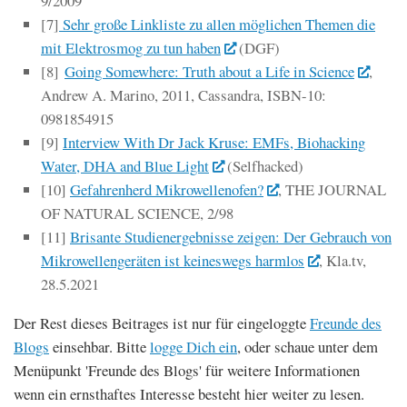
9/2009
[7]
Sehr große Linkliste zu allen möglichen Themen die
mit Elektrosmog zu tun haben
(DGF)
[8]
Going Somewhere: Truth about a Life in Science
,
Andrew A. Marino, 2011, Cassandra, ISBN-10:
0981854915
[9]
Interview With Dr Jack Kruse: EMFs, Biohacking
Water, DHA and Blue Light
(Selfhacked)
[10]
Gefahrenherd Mikrowellenofen?
, THE JOURNAL
OF NATURAL SCIENCE, 2/98
[11]
Brisante Studienergebnisse zeigen: Der Gebrauch von
Mikrowellengeräten ist keineswegs harmlos
, Kla.tv,
28.5.2021
Der Rest dieses Beitrages ist nur für eingeloggte
Freunde des
Blogs
einsehbar. Bitte
logge Dich ein
, oder schaue unter dem
Menüpunkt 'Freunde des Blogs' für weitere Informationen
wenn ein ernsthaftes Interesse besteht hier weiter zu lesen.