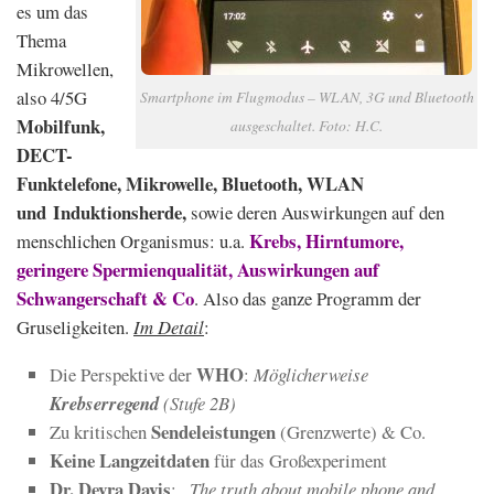
es um das
Thema
Mikrowellen,
also 4/5G
Smartphone im Flugmodus – WLAN, 3G und Bluetooth
Mobilfunk,
ausgeschaltet. Foto: H.C.
DECT-
Funktelefone, Mikrowelle, Bluetooth, WLAN
und
Induktionsherde,
sowie deren Auswirkungen auf den
Krebs, Hirntumore,
menschlichen Organismus: u.a.
geringere Spermienqualität, Auswirkungen auf
Schwangerschaft & Co
. Also das ganze Programm der
Gruseligkeiten.
Im Detail
:
WHO
Die Perspektive der
:
Möglicherweise
Krebserregend
(Stufe 2B)
Sendeleistungen
Zu kritischen
(Grenzwerte) & Co.
Keine Langzeitdaten
für das Großexperiment
Dr. Devra Davis
:
„The truth about mobile phone and