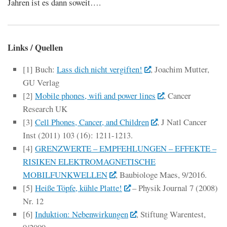
Jahren ist es dann soweit….
Links / Quellen
[1] Buch:
Lass dich nicht vergiften!
, Joachim Mutter,
GU Verlag
[2]
Mobile phones, wifi and power lines
, Cancer
Research UK
[3]
Cell Phones, Cancer, and Children
, J Natl Cancer
Inst (2011) 103 (16): 1211-1213.
[4]
GRENZWERTE – EMPFEHLUNGEN – EFFEKTE –
RISIKEN ELEKTROMAGNETISCHE
MOBILFUNKWELLEN
, Baubiologe Maes, 9/2016.
[5]
Heiße Töpfe, kühle Platte!
– Physik Journal 7 (2008)
Nr. 12
[6]
Induktion: Nebenwirkungen
, Stiftung Warentest,