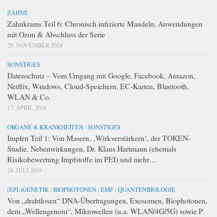
ZÄHNE
Zahnkrams Teil 6: Chronisch infizierte Mandeln, Anwendungen
mit Ozon & Abschluss der Serie
20. NOVEMBER 2024
SONSTIGES
Datenschutz – Vom Umgang mit Google, Facebook, Amazon,
Netflix, Windows, Cloud-Speichern, EC-Karten, Bluetooth,
WLAN & Co.
17. APRIL 2018
ORGANE & KRANKHEITEN
/
SONSTIGES
Impfen Teil 1: Von Masern, ‚Wirkverstärkern‘, der TOKEN-
Studie, Nebenwirkungen, Dr. Klaus Hartmann (ehemals
Risikobewertung Impfstoffe im PEI) und mehr…
24. JULI 2019
(EPI-)GENETIK
/
BIOPHOTONEN
/
EMF
/
QUANTENBIOLOGIE
Von „drahtlosen“ DNA-Übertragungen, Exosomen, Biophotonen,
dem „Wellengenom“, Mikrowellen (u.a. WLAN/4G/5G) sowie P.