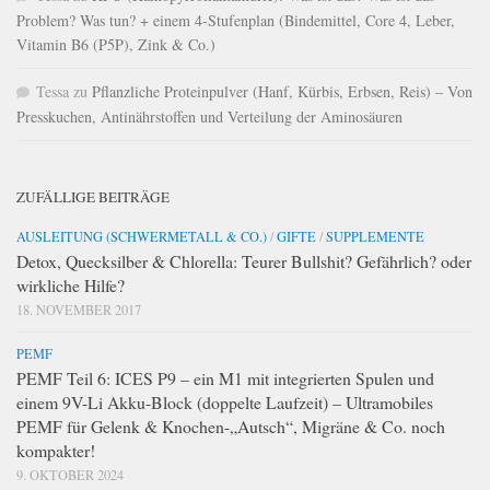
Problem? Was tun? + einem 4-Stufenplan (Bindemittel, Core 4, Leber,
Vitamin B6 (P5P), Zink & Co.)
Tessa
zu
Pflanzliche Proteinpulver (Hanf, Kürbis, Erbsen, Reis) – Von
Presskuchen, Antinährstoffen und Verteilung der Aminosäuren
ZUFÄLLIGE BEITRÄGE
AUSLEITUNG (SCHWERMETALL & CO.)
/
GIFTE
/
SUPPLEMENTE
Detox, Quecksilber & Chlorella: Teurer Bullshit? Gefährlich? oder
wirkliche Hilfe?
18. NOVEMBER 2017
PEMF
PEMF Teil 6: ICES P9 – ein M1 mit integrierten Spulen und
einem 9V-Li Akku-Block (doppelte Laufzeit) – Ultramobiles
PEMF für Gelenk & Knochen-„Autsch“, Migräne & Co. noch
kompakter!
9. OKTOBER 2024