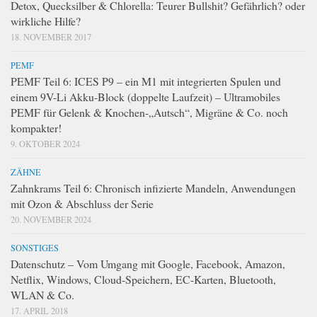
Detox, Quecksilber & Chlorella: Teurer Bullshit? Gefährlich? oder
wirkliche Hilfe?
18. NOVEMBER 2017
PEMF
PEMF Teil 6: ICES P9 – ein M1 mit integrierten Spulen und
einem 9V-Li Akku-Block (doppelte Laufzeit) – Ultramobiles
PEMF für Gelenk & Knochen-„Autsch“, Migräne & Co. noch
kompakter!
9. OKTOBER 2024
ZÄHNE
Zahnkrams Teil 6: Chronisch infizierte Mandeln, Anwendungen
mit Ozon & Abschluss der Serie
20. NOVEMBER 2024
SONSTIGES
Datenschutz – Vom Umgang mit Google, Facebook, Amazon,
Netflix, Windows, Cloud-Speichern, EC-Karten, Bluetooth,
WLAN & Co.
17. APRIL 2018