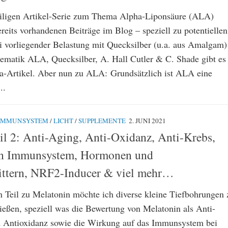
eiligen Artikel-Serie zum Thema Alpha-Liponsäure (ALA)
reits vorhandenen Beiträge im Blog – speziell zu potentiellen
ei vorliegender Belastung mit Quecksilber (u.a. aus Amalgam)
ematik ALA, Quecksilber, A. Hall Cutler & C. Shade gibt es
a-Artikel. Aber nun zu ALA: Grundsätzlich ist ALA eine
..
IMMUNSYSTEM
/
LICHT
/
SUPPLEMENTE
2. JUNI 2021
il 2: Anti-Aging, Anti-Oxidanz, Anti-Krebs,
on Immunsystem, Hormonen und
ittern, NRF2-Inducer & viel mehr…
n Teil zu Melatonin möchte ich diverse kleine Tiefbohrungen 
ießen, speziell was die Bewertung von Melatonin als Anti-
d Antioxidanz sowie die Wirkung auf das Immunsystem bei