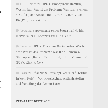
H.C. Fricke
zu
HPU (Hämopyrrollaktamurie):
Was ist das? Was ist das Problem? Was tun? + einem
n
4-Stufenplan (Bindemittel, Core 4, Leber, Vitamin
B6 (P5P), Zink & Co.)
Tessa
zu
Supplemente selber bauen Teil 4: Ein
individueller B-Komplex für HPU & Co.
Tessa
zu
HPU (Hämopyrrollaktamurie): Was ist
das? Was ist das Problem? Was tun? + einem 4-
Stufenplan (Bindemittel, Core 4, Leber, Vitamin B6
(P5P), Zink & Co.)
Tessa
zu
Pflanzliche Proteinpulver (Hanf, Kürbis,
Erbsen, Reis) – Von Presskuchen, Antinährstoffen
e
und Verteilung der Aminosäuren
‘
ZUFÄLLIGE BEITRÄGE