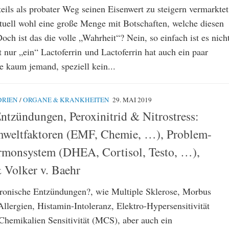
teils als probater Weg seinen Eisenwert zu steigern vermarktet
ktuell wohl eine große Menge mit Botschaften, welche diesen
och ist das die volle „Wahrheit“? Nein, so einfach ist es nicht
t nur „ein“ Lactoferrin und Lactoferrin hat auch ein paar
e kaum jemand, speziell kein...
RIEN
/
ORGANE & KRANKHEITEN
29. MAI 2019
ntzündungen, Peroxinitrid & Nitrostress:
mweltfaktoren (EMF, Chemie, …), Problem-
rmonsystem (DHEA, Cortisol, Testo, …),
 Volker v. Baehr
ronische Entzündungen?, wie Multiple Sklerose, Morbus
llergien, Histamin-Intoleranz, Elektro-Hypersensitivität
Chemikalien Sensitivität (MCS), aber auch ein