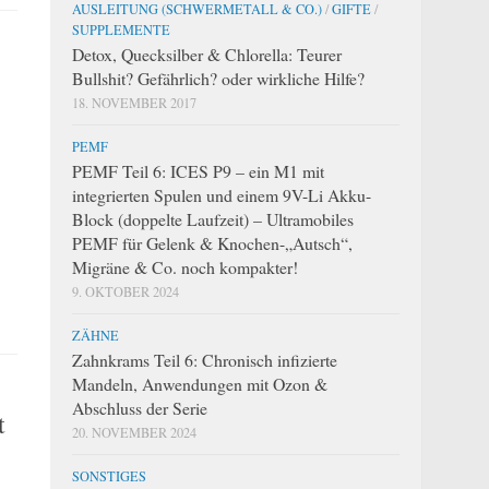
AUSLEITUNG (SCHWERMETALL & CO.)
/
GIFTE
/
SUPPLEMENTE
Detox, Quecksilber & Chlorella: Teurer
Bullshit? Gefährlich? oder wirkliche Hilfe?
18. NOVEMBER 2017
PEMF
PEMF Teil 6: ICES P9 – ein M1 mit
integrierten Spulen und einem 9V-Li Akku-
Block (doppelte Laufzeit) – Ultramobiles
PEMF für Gelenk & Knochen-„Autsch“,
Migräne & Co. noch kompakter!
9. OKTOBER 2024
ZÄHNE
Zahnkrams Teil 6: Chronisch infizierte
Mandeln, Anwendungen mit Ozon &
Abschluss der Serie
t
20. NOVEMBER 2024
SONSTIGES