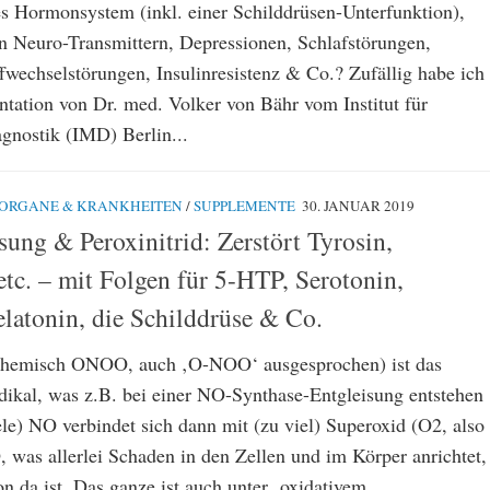
es Hormonsystem (inkl. einer Schilddrüsen-Unterfunktion),
n Neuro-Transmittern, Depressionen, Schlafstörungen,
ffwechselstörungen, Insulinresistenz & Co.? Zufällig habe ich
entation von Dr. med. Volker von Bähr vom Institut für
gnostik (IMD) Berlin...
ORGANE & KRANKHEITEN
/
SUPPLEMENTE
30. JANUAR 2019
ung & Peroxinitrid: Zerstört Tyrosin,
etc. – mit Folgen für 5-HTP, Serotonin,
atonin, die Schilddrüse & Co.
> chemisch ONOO, auch ‚O-NOO‘ ausgesprochen) ist das
adikal, was z.B. bei einer NO-Synthase-Entgleisung entstehen
le) NO verbindet sich dann mit (zu viel) Superoxid (O2, also
as allerlei Schaden in den Zellen und im Körper anrichtet,
n da ist. Das ganze ist auch unter ‚oxidativem...