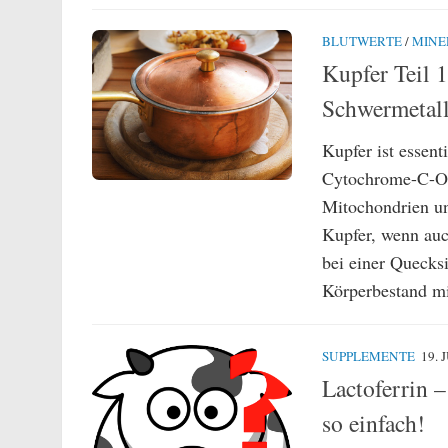
BLUTWERTE
/
MINE
Kupfer Teil 
Schwermetall
Kupfer ist essent
Cytochrome-C-Oxi
Mitochondrien un
Kupfer, wenn auc
bei einer Quecks
Körperbestand mit
SUPPLEMENTE
19. 
Lactoferrin 
so einfach!