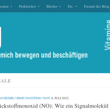
hemen
Praktisches
Bücher
Etc.
Freund des Blog
KALE
OCHEMIE
/
IMMUNSYSTEM
/
NOS
6. JULI 2022
ickstoffmonoxid (NO): Wie ein Signalmolekül