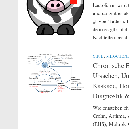
Lactoferrin wird 
und da gibt es a
„Hype“ füttern. D
denn es gibt nich
Nachteile über di
GIFTE
/
MITOCHOND
Chronische E
Ursachen, U
Kaskade, Ho
Diagnostik &
Wie entstehen ch
Crohn, Asthma, A
(EHS), Multiple 