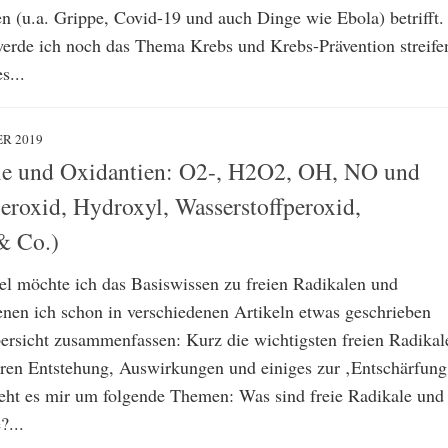
en (u.a. Grippe, Covid-19 und auch Dinge wie Ebola) betrifft.
erde ich noch das Thema Krebs und Krebs-Prävention streife
s...
R 2019
le und Oxidantien: O2-, H2O2, OH, NO und
oxid, Hydroxyl, Wasserstoffperoxid,
 & Co.)
el möchte ich das Basiswissen zu freien Radikalen und
enen ich schon in verschiedenen Artikeln etwas geschrieben
Übersicht zusammenfassen: Kurz die wichtigsten freien Radikal
ren Entstehung, Auswirkungen und einiges zur ‚Entschärfung
geht es mir um folgende Themen: Was sind freie Radikale und
?...