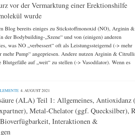
urz vor der Vermarktung einer Erektionshilfe
molekül wurde
em Blog bereits einiges zu Stickstoffmonoxid (NO), Arginin &
In der Bodybuilding-„Szene“ und von (einigen) anderen
les, was NO „verbessert“ oft als Leistungssteigernd (-> mehr
r mehr Pump“ angepriesen. Andere nutzen Arginin & Citrulli
 Blutgefäße auf „weit“ zu stellen (-> Vasodilator). Wenn es
PLEMENTE
4. AUGUST 2021
äure (ALA) Teil 1: Allgemeines, Antioxidanz (
xpartner), Metal-Chelator (ggf. Quecksilber), 
Bioverfügbarkeit, Interaktionen &
ngen