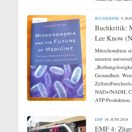
BUCHKRITIK
9. JA
Buchkritik: 
Lee Know (
Mitochondrien si
unseren universe
„Reibungslosigke
Gesundheit. Wenn
Zellstoffwechsel
NAD+/NADH, CoEn
ATP-Produktion..
EMF
16. JUNI 2018
EMF 4: Züge 