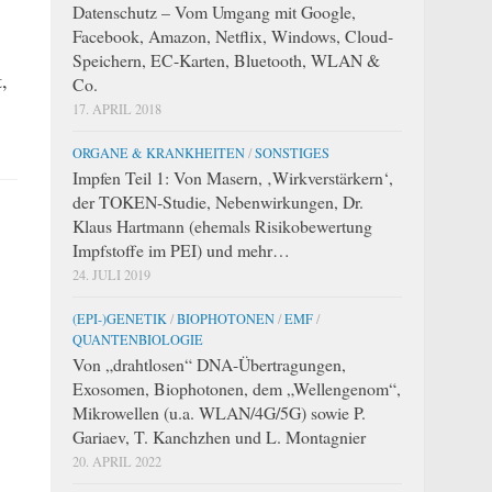
Datenschutz – Vom Umgang mit Google,
Facebook, Amazon, Netflix, Windows, Cloud-
Speichern, EC-Karten, Bluetooth, WLAN &
,
Co.
17. APRIL 2018
ORGANE & KRANKHEITEN
/
SONSTIGES
Impfen Teil 1: Von Masern, ‚Wirkverstärkern‘,
der TOKEN-Studie, Nebenwirkungen, Dr.
Klaus Hartmann (ehemals Risikobewertung
Impfstoffe im PEI) und mehr…
24. JULI 2019
(EPI-)GENETIK
/
BIOPHOTONEN
/
EMF
/
QUANTENBIOLOGIE
Von „drahtlosen“ DNA-Übertragungen,
Exosomen, Biophotonen, dem „Wellengenom“,
Mikrowellen (u.a. WLAN/4G/5G) sowie P.
Gariaev, T. Kanchzhen und L. Montagnier
20. APRIL 2022