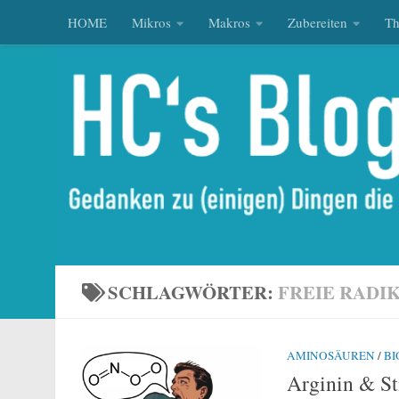
HOME
Mikros
Makros
Zubereiten
T
Zum Inhalt springen
SCHLAGWÖRTER:
FREIE RADI
AMINOSÄUREN
/
BI
Arginin & St