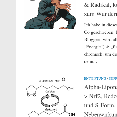
& Radikal, k
zum Wunder
Ich habe in dies
Co geschrieben. 
Bloggern wird al
„Energie“) & „fü
chronisch, um die
denn...
ENTGIFTUNG
/
SUP
Alpha-Lipons
> Nrf2, Redo
und S-Form, 
Nebenwirku