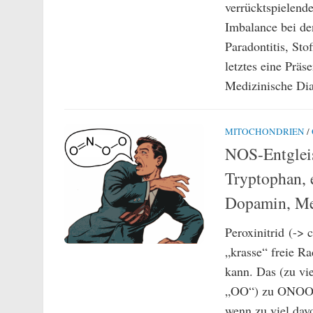
verrücktspielend
Imbalance bei de
Paradontitis, Sto
letztes eine Präs
Medizinische Dia
MITOCHONDRIEN
/
NOS-Entgleis
Tryptophan, 
Dopamin, Mel
Peroxinitrid (-
„krasse“ freie R
kann. Das (zu vie
„OO“) zu ONOO, w
wenn zu viel davo