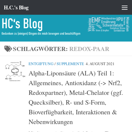
H.C.'s Blog
Zum Inhalt springen
SCHLAGWÖRTER:
REDOX-PAAR
ENTGIFTUNG
/
SUPPLEMENTE
4. AUGUST 2021
Alpha-Liponsäure (ALA) Teil 1:
Allgemeines, Antioxidanz (-> Nrf2,
Redoxpartner), Metal-Chelator (ggf.
Quecksilber), R- und S-Form,
Bioverfügbarkeit, Interaktionen &
Nebenwirkungen