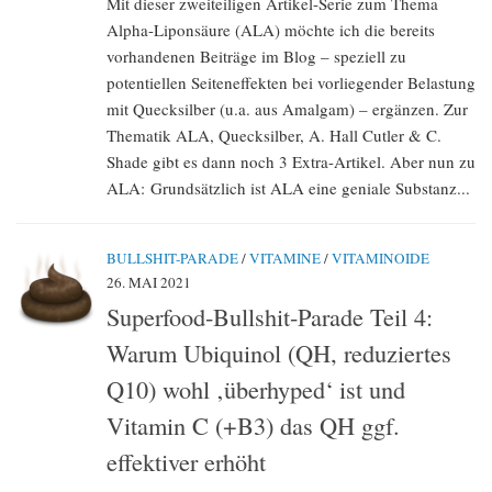
Mit dieser zweiteiligen Artikel-Serie zum Thema
Alpha-Liponsäure (ALA) möchte ich die bereits
vorhandenen Beiträge im Blog – speziell zu
potentiellen Seiteneffekten bei vorliegender Belastung
mit Quecksilber (u.a. aus Amalgam) – ergänzen. Zur
Thematik ALA, Quecksilber, A. Hall Cutler & C.
Shade gibt es dann noch 3 Extra-Artikel. Aber nun zu
ALA: Grundsätzlich ist ALA eine geniale Substanz...
BULLSHIT-PARADE
/
VITAMINE
/
VITAMINOIDE
26. MAI 2021
Superfood-Bullshit-Parade Teil 4:
Warum Ubiquinol (QH, reduziertes
Q10) wohl ‚überhyped‘ ist und
Vitamin C (+B3) das QH ggf.
effektiver erhöht