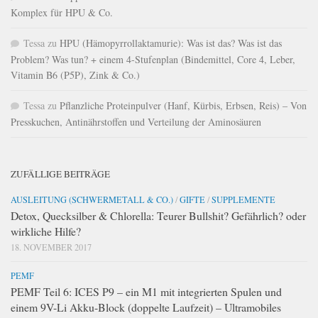
Komplex für HPU & Co.
Tessa
zu
HPU (Hämopyrrollaktamurie): Was ist das? Was ist das
Problem? Was tun? + einem 4-Stufenplan (Bindemittel, Core 4, Leber,
Vitamin B6 (P5P), Zink & Co.)
Tessa
zu
Pflanzliche Proteinpulver (Hanf, Kürbis, Erbsen, Reis) – Von
Presskuchen, Antinährstoffen und Verteilung der Aminosäuren
ZUFÄLLIGE BEITRÄGE
AUSLEITUNG (SCHWERMETALL & CO.)
/
GIFTE
/
SUPPLEMENTE
Detox, Quecksilber & Chlorella: Teurer Bullshit? Gefährlich? oder
wirkliche Hilfe?
18. NOVEMBER 2017
PEMF
PEMF Teil 6: ICES P9 – ein M1 mit integrierten Spulen und
einem 9V-Li Akku-Block (doppelte Laufzeit) – Ultramobiles