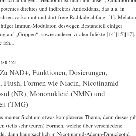
oll ich anfangen? Melatonin ist nicht nur unser ‚Schlafhormo
potentes direktes und indirektes Antioxidanz, das u.a. in
drien vorkommt und dort freie Radikale abfängt [1]. Melaton
chtiger Immun-Modulator, deswegen Bestandteil einiger
ug auf „Grippen“, sowie anderer viralen Infekte [14][15][17].
 ich...
RUAR 2021
 Zu NAD+, Funktionen, Dosierungen,
n, Flush, Formen wie Niacin, Nicotinamid
sid (NR), Mononukleid (NMN) und
pen (TMG)
us meiner Sicht ein etwas komplexeres Thema, denn dieses gi
en (teils sehr teuren) Formen, welche über verschiedene
de, dann hauptsächlich in Nicotinamid-Adenin-Dinucleotid