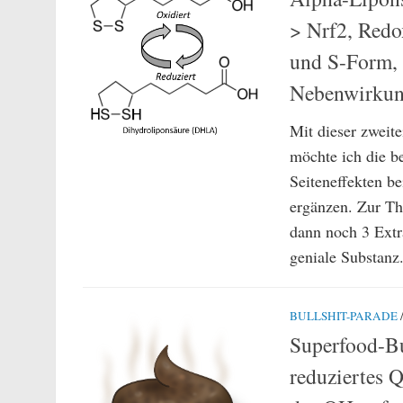
> Nrf2, Redo
und S-Form, 
Nebenwirku
Mit dieser zweit
möchte ich die be
Seiteneffekten b
ergänzen. Zur Th
dann noch 3 Extr
geniale Substanz.
BULLSHIT-PARADE
Superfood-Bu
reduziertes 