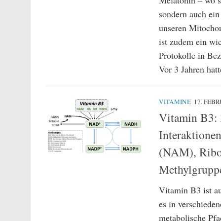
Melatonin – wo s
sondern auch ein 
unseren Mitochon
ist zudem ein wi
Protokolle in Bez
Vor 3 Jahren hatte
VITAMINE
17. FEB
Vitamin B3:
Interaktione
(NAM), Ribo
Methylgrup
Vitamin B3 ist a
es in verschieden
metabolische Pfa