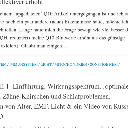
ffektiver erhöht
meinem ‚upgedateten‘ Q10 Artikel untergegangen ist und ich se
te noch ein paar andere (neue) Erkenntnisse hatte, möchte ic
ch teilen. Lange hatte mich die Frage bewegt wie viel besser 
(QH, reduziert) meine Q10-Blutwerte erhöht als das günstige
oxidiert). Glaubt man einigen...
TEM
/
IMMUNSYSTEM
/
LICHT
/
MITOCHONDRIEN
/
SONSTIGE NEM
/
il 1: Einführung, Wirkungsspektrum, ‚optimal
ei Zähne-Knirschen und Schlafproblemen,
 von Alter, EMF, Licht & ein Video von Russ
D.