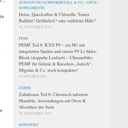
n‘,
AUSLEITUNG (SCHWERMETALL & CO.)
/
GIFTE
/
SUPPLEMENTE
Detox, Quecksilber & Chlorella: Teurer
in
Bullshit? Gefährlich? oder wirkliche Hilfe?
18. NOVEMBER 2017
PEMF
PEMF Teil 6: ICES P9 – ein M1 mit
integrierten Spulen und einem 9V-Li Akku-
Block (doppelte Laufzeit) – Ultramobiles
PEMF für Gelenk & Knochen-„Autsch“,
Migräne & Co. noch kompakter!
9. OKTOBER 2024
ZÄHNE
Zahnkrams Teil 6: Chronisch infizierte
Mandeln, Anwendungen mit Ozon &
Abschluss der Serie
bt
20. NOVEMBER 2024
SONSTIGES