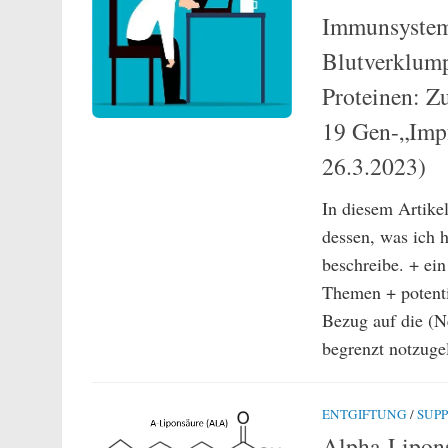
Immunsystem
Blutverklump
Proteinen: Z
19 Gen-„Impf
26.3.2023)
In diesem Artike
dessen, was ich 
beschreibe. + ei
Themen + potenti
Bezug auf die (N
begrenzt notzugel
ENTGIFTUNG
/
SUP
Alpha-Lipons