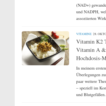
(NAD+) gewandel
und NADPH, welc
assoziierten Wirk
VITAMINE
28. OKT
Vitamin K2 T
Vitamin A &
Hochdosis-MK
In meinem ersten
Überlegungen zur
paar weitere The
– speziell im Ko
und Blutgefäßen. 