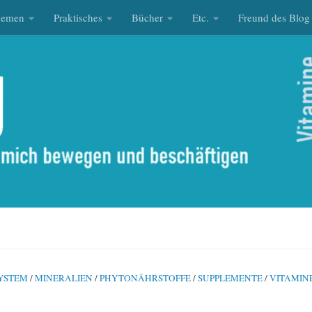
hemen
Praktisches
Bücher
Etc.
Freund des Blog
YSTEM
/
MINERALIEN
/
PHYTONÄHRSTOFFE
/
SUPPLEMENTE
/
VITAMIN