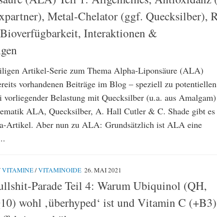
xpartner), Metal-Chelator (ggf. Quecksilber), 
Bioverfügbarkeit, Interaktionen &
ngen
eiligen Artikel-Serie zum Thema Alpha-Liponsäure (ALA)
reits vorhandenen Beiträge im Blog – speziell zu potentiellen
ei vorliegender Belastung mit Quecksilber (u.a. aus Amalgam)
ematik ALA, Quecksilber, A. Hall Cutler & C. Shade gibt es
a-Artikel. Aber nun zu ALA: Grundsätzlich ist ALA eine
..
/
VITAMINE
/
VITAMINOIDE
26. MAI 2021
llshit-Parade Teil 4: Warum Ubiquinol (QH,
Q10) wohl ‚überhyped‘ ist und Vitamin C (+B3)