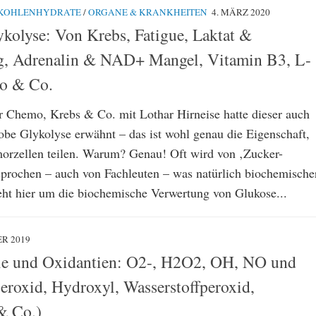
KOHLENHYDRATE
/
ORGANE & KRANKHEITEN
4. MÄRZ 2020
kolyse: Von Krebs, Fatigue, Laktat &
g, Adrenalin & NAD+ Mangel, Vitamin B3, L-
to & Co.
r Chemo, Krebs & Co. mit Lothar Hirneise hatte dieser auch
be Glykolyse erwähnt – das ist wohl genau die Eigenschaft,
morzellen teilen. Warum? Genau! Oft wird von ‚Zucker-
sprochen – auch von Fachleuten – was natürlich biochemische
geht hier um die biochemische Verwertung von Glukose...
R 2019
le und Oxidantien: O2-, H2O2, OH, NO und
oxid, Hydroxyl, Wasserstoffperoxid,
 & Co.)