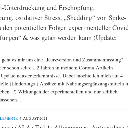
-Unterdrückung und Erschöpfung,
ung, oxidativer Stress, „Shedding“ von Spike-
u den potentiellen Folgen experimenteller Covi
ungen“ & was getan werden kann (Update:
l geht es mir um eine „Kurzversion und Zusammenfassung“
hier schon seit ca. 2 Jahren in meinem Corona-Artikeln
n Update neuster Erkenntnisse. Dabei möchte ich mich auf 4
elle (Linderungs-) Ansätze mit Nahrungsergänzungsmitteln i
eben- ?) Wirkungen der experimentellen und nur zeitlich
assenen...
PLEMENTE
4. AUGUST 2021
äure (ALA) Teil 1: Allgemeines, Antioxidanz (