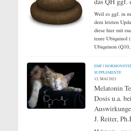
das QH ggf. e
Weil es ggf. in 
dem letzten Upda
diese hier mit eu
teure Ubiquinol 
Ubiquinon (Q10, 
EMF
/
HORMONSYS
SUPPLEMENTE
12. MAI 2021
Melatonin Te
Dosis u.a. b
Auswirkungen
J. Reiter, Ph.