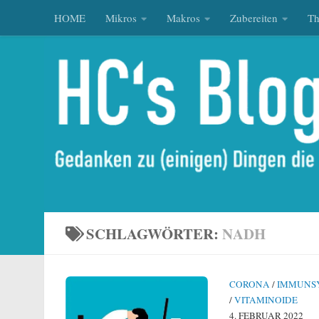
HOME
Mikros
Makros
Zubereiten
T
Zum Inhalt springen
SCHLAGWÖRTER:
NADH
CORONA
/
IMMUNS
/
VITAMINOIDE
4. FEBRUAR 2022