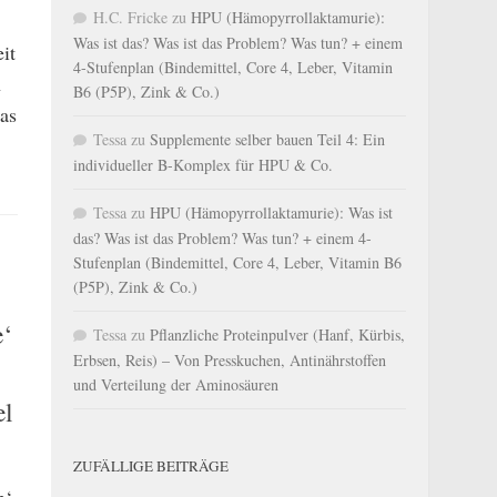
H.C. Fricke
zu
HPU (Hämopyrrollaktamurie):
Was ist das? Was ist das Problem? Was tun? + einem
it
4-Stufenplan (Bindemittel, Core 4, Leber, Vitamin
h
B6 (P5P), Zink & Co.)
das
Tessa
zu
Supplemente selber bauen Teil 4: Ein
individueller B-Komplex für HPU & Co.
Tessa
zu
HPU (Hämopyrrollaktamurie): Was ist
das? Was ist das Problem? Was tun? + einem 4-
Stufenplan (Bindemittel, Core 4, Leber, Vitamin B6
(P5P), Zink & Co.)
e‘
Tessa
zu
Pflanzliche Proteinpulver (Hanf, Kürbis,
Erbsen, Reis) – Von Presskuchen, Antinährstoffen
und Verteilung der Aminosäuren
el
ZUFÄLLIGE BEITRÄGE