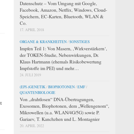
Datenschutz – Vom Umgang mit Google,
Facebook, Amazon, Netflix, Windows, Cloud-
Speichern, EC-Karten, Bluetooth, WLAN &
Co.
17. APRIL 2018
ORGANE & KRANKHEITEN
/
SONSTIGES
Impfen Teil 1: Von Masern, ‚Wirkverstärkern‘,
der TOKEN-Studie, Nebenwirkungen, Dr.
Klaus Hartmann (ehemals Risikobewertung
Impfstoffe im PEI) und mehr…
24. JULI 2019
(EPI-)GENETIK
/
BIOPHOTONEN
/
EMF
/
QUANTENBIOLOGIE
Von „drahtlosen“ DNA-Übertragungen,
t
Exosomen, Biophotonen, dem „Wellengenom“,
Mikrowellen (u.a. WLAN/4G/5G) sowie P.
Gariaev, T. Kanchzhen und L. Montagnier
20. APRIL 2022