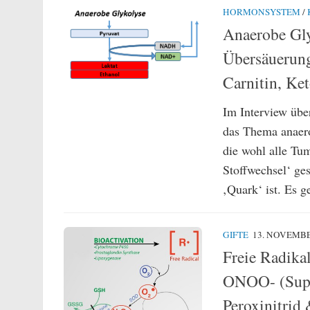
HORMONSYSTEM
/
Anaerobe Gly
Übersäuerun
Carnitin, Ke
Im Interview übe
das Thema anaero
die wohl alle Tu
Stoffwechsel‘ ge
‚Quark‘ ist. Es 
GIFTE
13. NOVEMBE
Freie Radika
ONOO- (Super
Peroxinitrid