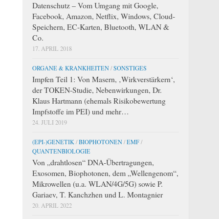
Datenschutz – Vom Umgang mit Google,
Facebook, Amazon, Netflix, Windows, Cloud-
Speichern, EC-Karten, Bluetooth, WLAN &
Co.
17. APRIL 2018
ORGANE & KRANKHEITEN
/
SONSTIGES
Impfen Teil 1: Von Masern, ‚Wirkverstärkern‘,
der TOKEN-Studie, Nebenwirkungen, Dr.
Klaus Hartmann (ehemals Risikobewertung
Impfstoffe im PEI) und mehr…
24. JULI 2019
(EPI-)GENETIK
/
BIOPHOTONEN
/
EMF
/
QUANTENBIOLOGIE
Von „drahtlosen“ DNA-Übertragungen,
Exosomen, Biophotonen, dem „Wellengenom“,
Mikrowellen (u.a. WLAN/4G/5G) sowie P.
Gariaev, T. Kanchzhen und L. Montagnier
20. APRIL 2022