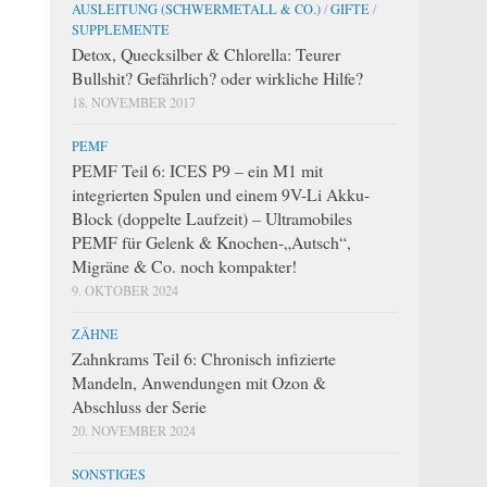
AUSLEITUNG (SCHWERMETALL & CO.)
/
GIFTE
/
SUPPLEMENTE
Detox, Quecksilber & Chlorella: Teurer
Bullshit? Gefährlich? oder wirkliche Hilfe?
18. NOVEMBER 2017
PEMF
PEMF Teil 6: ICES P9 – ein M1 mit
integrierten Spulen und einem 9V-Li Akku-
Block (doppelte Laufzeit) – Ultramobiles
PEMF für Gelenk & Knochen-„Autsch“,
Migräne & Co. noch kompakter!
9. OKTOBER 2024
ZÄHNE
Zahnkrams Teil 6: Chronisch infizierte
Mandeln, Anwendungen mit Ozon &
Abschluss der Serie
20. NOVEMBER 2024
SONSTIGES