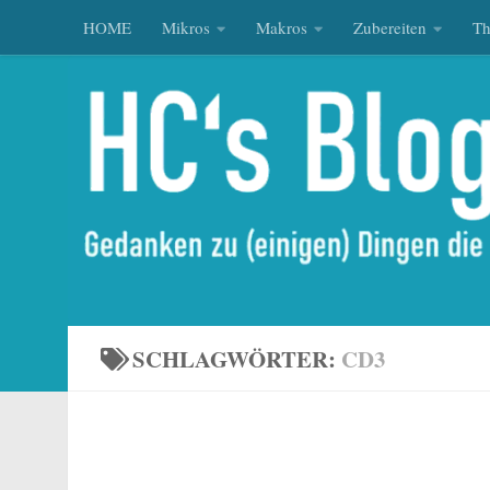
HOME
Mikros
Makros
Zubereiten
T
Zum Inhalt springen
SCHLAGWÖRTER:
CD3