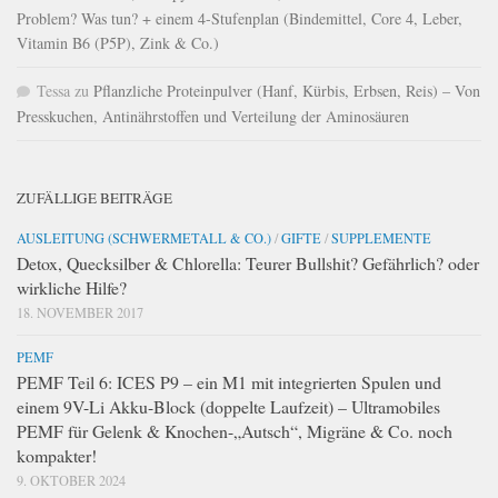
Problem? Was tun? + einem 4-Stufenplan (Bindemittel, Core 4, Leber,
Vitamin B6 (P5P), Zink & Co.)
Tessa
zu
Pflanzliche Proteinpulver (Hanf, Kürbis, Erbsen, Reis) – Von
Presskuchen, Antinährstoffen und Verteilung der Aminosäuren
ZUFÄLLIGE BEITRÄGE
AUSLEITUNG (SCHWERMETALL & CO.)
/
GIFTE
/
SUPPLEMENTE
Detox, Quecksilber & Chlorella: Teurer Bullshit? Gefährlich? oder
wirkliche Hilfe?
18. NOVEMBER 2017
PEMF
PEMF Teil 6: ICES P9 – ein M1 mit integrierten Spulen und
einem 9V-Li Akku-Block (doppelte Laufzeit) – Ultramobiles
PEMF für Gelenk & Knochen-„Autsch“, Migräne & Co. noch
kompakter!
9. OKTOBER 2024