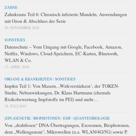
ZÄHNE
Zahnkrams Teil 6: Chronisch infizierte Mandeln, Anwendungen
mit Ozon & Abschluss der Serie
20. NOVEMBER 2024
SONSTIGES
Datenschutz – Vom Umgang mit Google, Facebook, Amazon,
Netflix, Windows, Cloud-Speichern, EC-Karten, Bluetooth,
WLAN & Co.
17. APRIL 2018
ORGANE & KRANKHEITEN
/
SONSTIGES
Impfen Teil 1: Von Masern, ‚Wirkverstärkern‘, der TOKEN-
Studie, Nebenwirkungen, Dr. Klaus Hartmann (ehemals
Risikobewertung Impfstoffe im PEI) und mehr…
24. JULI 2019
(EPI-)GENETIK
/
BIOPHOTONEN
/
EMF
/
QUANTENBIOLOGIE
Von „drahtlosen“ DNA-Übertragungen, Exosomen, Biophotonen,
dem „Wellengenom“, Mikrowellen (u.a. WLAN/4G/5G) sowie P.