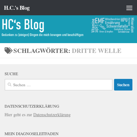
H.C.'s Blog
Zum Inhalt springen
SCHLAGWÖRTER:
DRITTE WELLE
SUCHE
Suchen
nach:
DATENSCHUTZERKLÄRUNG
Hier geht es zur
Datenschutzerklärung
MEIN DIAGNOSELEITFADEN