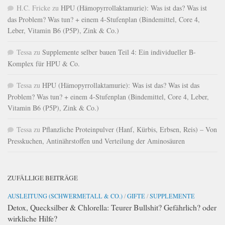
H.C. Fricke
zu
HPU (Hämopyrrollaktamurie): Was ist das? Was ist
das Problem? Was tun? + einem 4-Stufenplan (Bindemittel, Core 4,
Leber, Vitamin B6 (P5P), Zink & Co.)
Tessa
zu
Supplemente selber bauen Teil 4: Ein individueller B-
Komplex für HPU & Co.
Tessa
zu
HPU (Hämopyrrollaktamurie): Was ist das? Was ist das
Problem? Was tun? + einem 4-Stufenplan (Bindemittel, Core 4, Leber,
Vitamin B6 (P5P), Zink & Co.)
Tessa
zu
Pflanzliche Proteinpulver (Hanf, Kürbis, Erbsen, Reis) – Von
Presskuchen, Antinährstoffen und Verteilung der Aminosäuren
ZUFÄLLIGE BEITRÄGE
AUSLEITUNG (SCHWERMETALL & CO.)
/
GIFTE
/
SUPPLEMENTE
Detox, Quecksilber & Chlorella: Teurer Bullshit? Gefährlich? oder
wirkliche Hilfe?