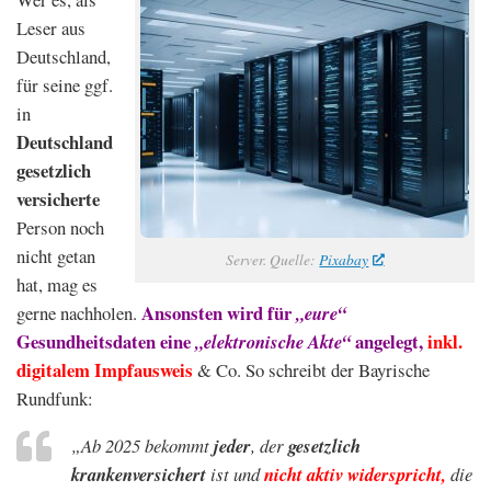
Leser aus
Deutschland,
für seine ggf.
in
Deutschland
gesetzlich
versicherte
Person noch
nicht getan
Server. Quelle:
Pixabay
hat, mag es
Ansonsten wird für
gerne nachholen.
„eure“
Gesundheitsdaten eine
angelegt,
inkl.
„elektronische Akte“
digitalem Impfausweis
& Co. So schreibt der Bayrische
Rundfunk:
„Ab 2025 bekommt
jeder
, der
gesetzlich
krankenversichert
ist und
nicht aktiv widerspricht,
die