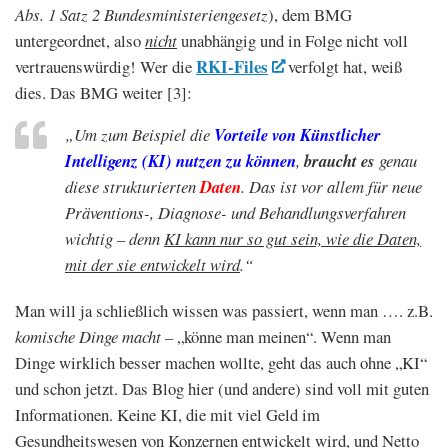
Abs. 1 Satz 2 Bundesministeriengesetz
), dem BMG
untergeordnet, also
nicht
unabhängig und in Folge nicht voll
RKI-Files
vertrauenswürdig! Wer die
verfolgt hat, weiß
dies. Das BMG weiter [3]:
„Um zum Beispiel die
Vorteile von Künstlicher
Intelligenz (KI) nutzen zu können
,
braucht
es
genau
diese strukturierten
Daten
. Das ist vor allem für neue
Präventions-, Diagnose- und Behandlungsverfahren
wichtig – denn
KI kann nur so gut sein, wie die Daten,
mit der sie entwickelt wird
.“
Man will ja schließlich wissen was passiert, wenn man …. z.B.
komische Dinge macht –
„könne man meinen“. Wenn man
Dinge wirklich besser machen wollte, geht das auch ohne „KI“
und schon jetzt. Das Blog hier (und andere) sind voll mit guten
Informationen. Keine KI, die mit viel Geld im
Gesundheitswesen von Konzernen entwickelt wird,
und Netto