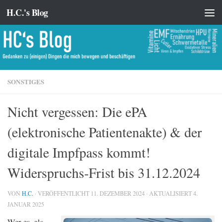
H.C.'s Blog
Zum Inhalt springen
SONSTIGES
Nicht vergessen: Die ePA
(elektronische Patientenakte) & der
digitale Impfpass kommt!
Widerspruchs-Frist bis 31.12.2024
VON
H.C.
· VERÖFFENTLICHT
11. DEZEMBER 2024
· AKTUALISIERT
4.
JANUAR 2025
Wer es, als