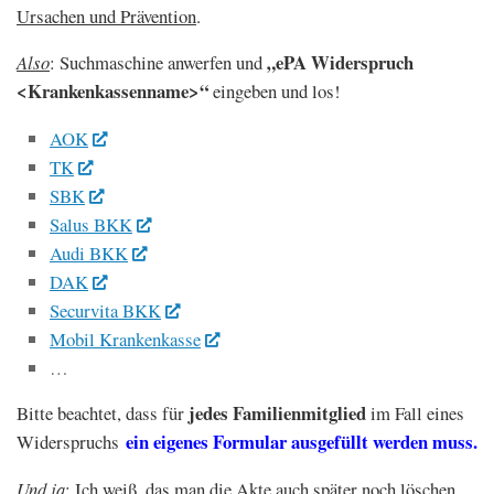
Ursachen und Prävention
.
„ePA Widerspruch
Also
: Suchmaschine anwerfen und
<Krankenkassenname>“
eingeben und los!
AOK
TK
SBK
Salus BKK
Audi BKK
DAK
Securvita BKK
Mobil Krankenkasse
…
jedes Familienmitglied
Bitte beachtet, dass für
im Fall eines
ein eigenes Formular ausgefüllt werden muss.
Widerspruchs
Und ja
: Ich weiß, das man die Akte auch später noch löschen