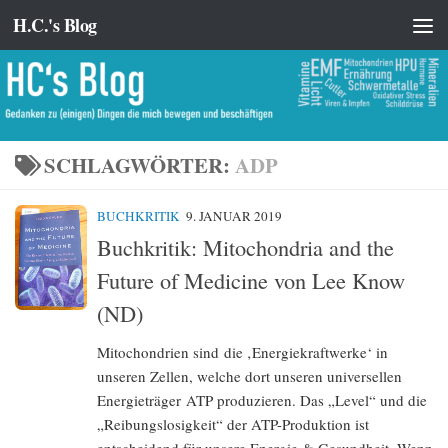
H.C.'s Blog
Zum Inhalt springen
SCHLAGWÖRTER:
ADP
BUCHKRITIK
9. JANUAR 2019
Buchkritik: Mitochondria and the
Future of Medicine von Lee Know
(ND)
Mitochondrien sind die ‚Energiekraftwerke‘ in
unseren Zellen, welche dort unseren universellen
Energieträger ATP produzieren. Das „Level“ und die
„Reibungslosigkeit“ der ATP-Produktion ist