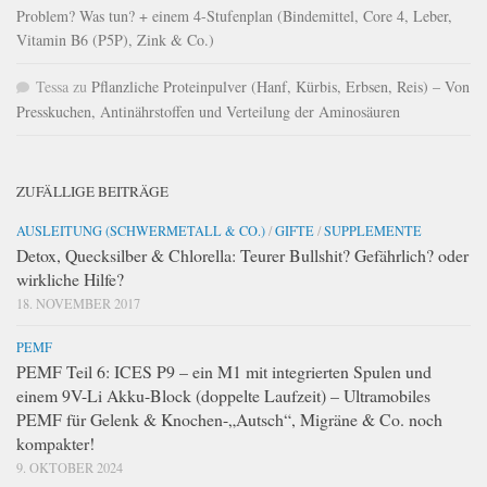
Problem? Was tun? + einem 4-Stufenplan (Bindemittel, Core 4, Leber,
Vitamin B6 (P5P), Zink & Co.)
Tessa
zu
Pflanzliche Proteinpulver (Hanf, Kürbis, Erbsen, Reis) – Von
Presskuchen, Antinährstoffen und Verteilung der Aminosäuren
ZUFÄLLIGE BEITRÄGE
AUSLEITUNG (SCHWERMETALL & CO.)
/
GIFTE
/
SUPPLEMENTE
Detox, Quecksilber & Chlorella: Teurer Bullshit? Gefährlich? oder
wirkliche Hilfe?
18. NOVEMBER 2017
PEMF
PEMF Teil 6: ICES P9 – ein M1 mit integrierten Spulen und
einem 9V-Li Akku-Block (doppelte Laufzeit) – Ultramobiles
PEMF für Gelenk & Knochen-„Autsch“, Migräne & Co. noch
kompakter!
9. OKTOBER 2024