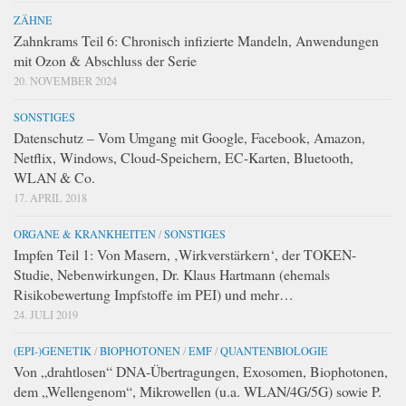
ZÄHNE
Zahnkrams Teil 6: Chronisch infizierte Mandeln, Anwendungen
mit Ozon & Abschluss der Serie
20. NOVEMBER 2024
SONSTIGES
Datenschutz – Vom Umgang mit Google, Facebook, Amazon,
Netflix, Windows, Cloud-Speichern, EC-Karten, Bluetooth,
WLAN & Co.
17. APRIL 2018
ORGANE & KRANKHEITEN
/
SONSTIGES
Impfen Teil 1: Von Masern, ‚Wirkverstärkern‘, der TOKEN-
Studie, Nebenwirkungen, Dr. Klaus Hartmann (ehemals
Risikobewertung Impfstoffe im PEI) und mehr…
24. JULI 2019
(EPI-)GENETIK
/
BIOPHOTONEN
/
EMF
/
QUANTENBIOLOGIE
Von „drahtlosen“ DNA-Übertragungen, Exosomen, Biophotonen,
dem „Wellengenom“, Mikrowellen (u.a. WLAN/4G/5G) sowie P.