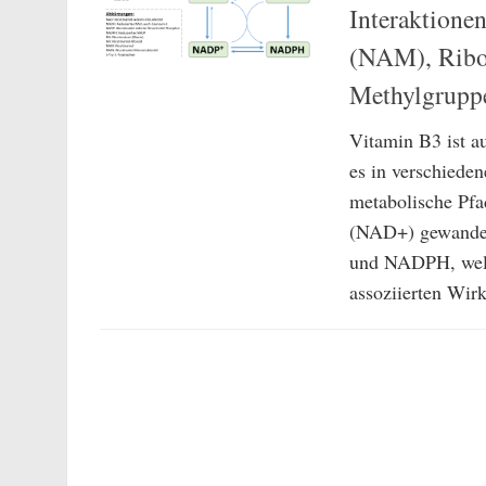
Interaktione
(NAM), Ribo
Methylgrup
Vitamin B3 ist a
es in verschieden
metabolische Pfa
(NAD+) gewandel
und NADPH, welc
assoziierten Wirk