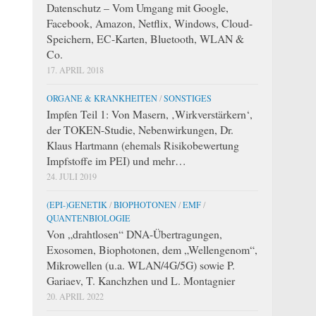
Datenschutz – Vom Umgang mit Google,
Facebook, Amazon, Netflix, Windows, Cloud-
Speichern, EC-Karten, Bluetooth, WLAN &
Co.
17. APRIL 2018
ORGANE & KRANKHEITEN
/
SONSTIGES
Impfen Teil 1: Von Masern, ‚Wirkverstärkern‘,
der TOKEN-Studie, Nebenwirkungen, Dr.
Klaus Hartmann (ehemals Risikobewertung
Impfstoffe im PEI) und mehr…
24. JULI 2019
(EPI-)GENETIK
/
BIOPHOTONEN
/
EMF
/
QUANTENBIOLOGIE
Von „drahtlosen“ DNA-Übertragungen,
Exosomen, Biophotonen, dem „Wellengenom“,
Mikrowellen (u.a. WLAN/4G/5G) sowie P.
Gariaev, T. Kanchzhen und L. Montagnier
20. APRIL 2022