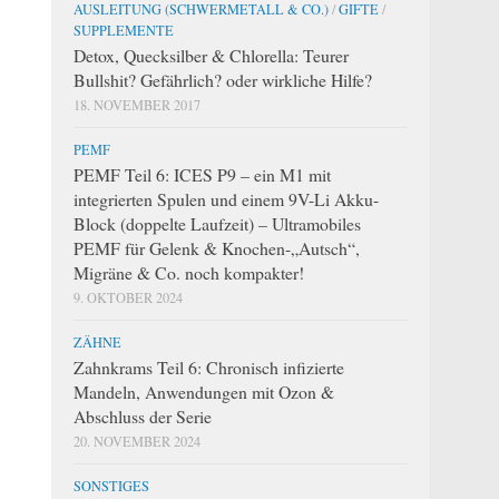
AUSLEITUNG (SCHWERMETALL & CO.)
/
GIFTE
/
SUPPLEMENTE
Detox, Quecksilber & Chlorella: Teurer
Bullshit? Gefährlich? oder wirkliche Hilfe?
18. NOVEMBER 2017
PEMF
PEMF Teil 6: ICES P9 – ein M1 mit
integrierten Spulen und einem 9V-Li Akku-
Block (doppelte Laufzeit) – Ultramobiles
PEMF für Gelenk & Knochen-„Autsch“,
Migräne & Co. noch kompakter!
9. OKTOBER 2024
ZÄHNE
Zahnkrams Teil 6: Chronisch infizierte
Mandeln, Anwendungen mit Ozon &
Abschluss der Serie
20. NOVEMBER 2024
SONSTIGES