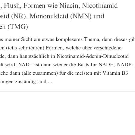
n, Flush, Formen wie Niacin, Nicotinamid
sid (NR), Mononukleid (NMN) und
pen (TMG)
us meiner Sicht ein etwas komplexeres Thema, denn dieses gi
en (teils sehr teuren) Formen, welche über verschiedene
de, dann hauptsächlich in Nicotinamid-Adenin-Dinucleotid
t wird. NAD+ ist dann wieder die Basis für NADH, NADP+
he dann (alle zusammen) für die meisten mit Vitamin B3
ungen zuständig sind....