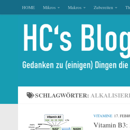
HOME
Mikros
Makros
Zubereiten
T
Zum Inhalt springen
SCHLAGWÖRTER:
ALKALISIER
VITAMINE
17. FEB
Vitamin B3: