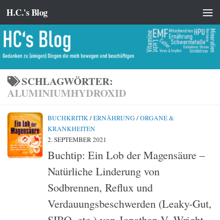
H.C.'s Blog
Zum Inhalt springen
SCHLAGWÖRTER:
ALUMINIUMHYDROXID
BUCHKRITIK
/
ERNÄHRUNG
/
ORGANE &
KRANKHEITEN
2. SEPTEMBER 2021
Buchtip: Ein Lob der Magensäure –
Natürliche Linderung von
Sodbrennen, Reflux und
Verdauungsbeschwerden (Leaky-Gut,
SIBO, etc.) von Jonathan V. Wright,