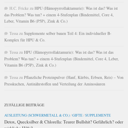
H.C. Fricke
zu
HPU (Hämopyrrollaktamurie): Was ist das? Was ist
das Problem? Was tun? + einem 4-Stufenplan (Bindemittel, Core 4,
Leber, Vitamin B6 (P5P), Zink & Co.)
Tessa
zu
Supplemente selber bauen Teil 4: Ein individueller B-
Komplex für HPU & Co.
Tessa
zu
HPU (Hämopyrrollaktamurie): Was ist das? Was ist das
Problem? Was tun? + einem 4-Stufenplan (Bindemittel, Core 4, Leber,
Vitamin B6 (P5P), Zink & Co.)
Tessa
zu
Pflanzliche Proteinpulver (Hanf, Kürbis, Erbsen, Reis) – Von
Presskuchen, Antinährstoffen und Verteilung der Aminosäuren
ZUFÄLLIGE BEITRÄGE
AUSLEITUNG (SCHWERMETALL & CO.)
/
GIFTE
/
SUPPLEMENTE
Detox, Quecksilber & Chlorella: Teurer Bullshit? Gefährlich? oder
wirkliche Hilfe?