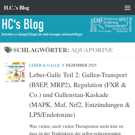
H.C.'s Blog
Zum Inhalt springen
SCHLAGWÖRTER:
AQUAPORINE
LEBER & GALLE
3. DEZEMBER 2025
Leber-Galle Teil 2: Gallen-Transport
(BSEP, MRP2), Regulation (FXR &
Co.) und Gallenstau-Kaskade
(MAPK, Maf, Nrf2, Entzündungen &
LPS/Endotoxine)
Was vielen, auch vielen Therapeuten nicht klar ist,
dass ist der Teufelskreis der selbst-reduzierenden