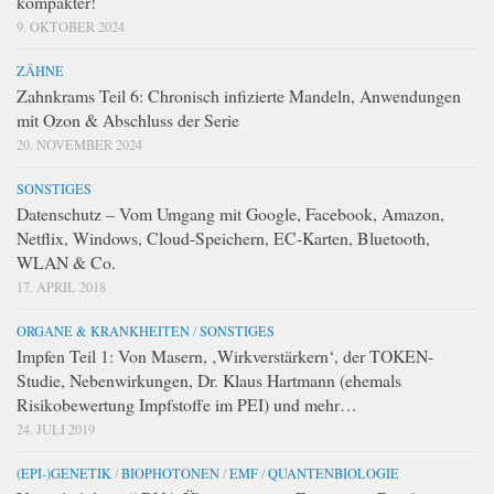
kompakter!
9. OKTOBER 2024
ZÄHNE
Zahnkrams Teil 6: Chronisch infizierte Mandeln, Anwendungen
mit Ozon & Abschluss der Serie
20. NOVEMBER 2024
SONSTIGES
Datenschutz – Vom Umgang mit Google, Facebook, Amazon,
Netflix, Windows, Cloud-Speichern, EC-Karten, Bluetooth,
WLAN & Co.
17. APRIL 2018
ORGANE & KRANKHEITEN
/
SONSTIGES
Impfen Teil 1: Von Masern, ‚Wirkverstärkern‘, der TOKEN-
Studie, Nebenwirkungen, Dr. Klaus Hartmann (ehemals
Risikobewertung Impfstoffe im PEI) und mehr…
24. JULI 2019
(EPI-)GENETIK
/
BIOPHOTONEN
/
EMF
/
QUANTENBIOLOGIE