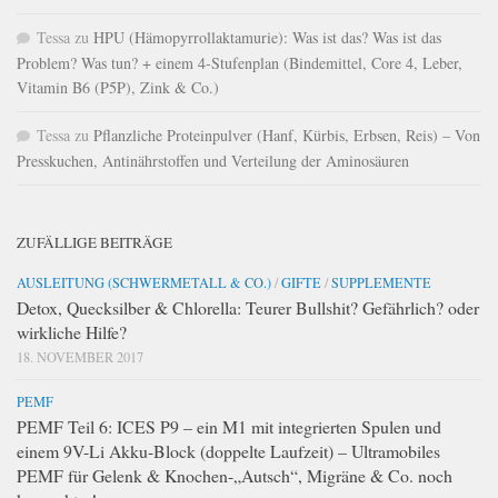
Tessa
zu
HPU (Hämopyrrollaktamurie): Was ist das? Was ist das
Problem? Was tun? + einem 4-Stufenplan (Bindemittel, Core 4, Leber,
Vitamin B6 (P5P), Zink & Co.)
Tessa
zu
Pflanzliche Proteinpulver (Hanf, Kürbis, Erbsen, Reis) – Von
Presskuchen, Antinährstoffen und Verteilung der Aminosäuren
ZUFÄLLIGE BEITRÄGE
AUSLEITUNG (SCHWERMETALL & CO.)
/
GIFTE
/
SUPPLEMENTE
Detox, Quecksilber & Chlorella: Teurer Bullshit? Gefährlich? oder
wirkliche Hilfe?
18. NOVEMBER 2017
PEMF
PEMF Teil 6: ICES P9 – ein M1 mit integrierten Spulen und
einem 9V-Li Akku-Block (doppelte Laufzeit) – Ultramobiles
PEMF für Gelenk & Knochen-„Autsch“, Migräne & Co. noch