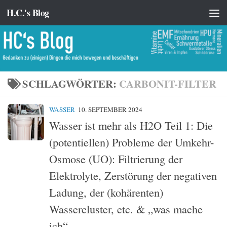
H.C.'s Blog
Zum Inhalt springen
SCHLAGWÖRTER:
CARBONIT-FILTER
WASSER
10. SEPTEMBER 2024
Wasser ist mehr als H2O Teil 1: Die
(potentiellen) Probleme der Umkehr-
Osmose (UO): Filtrierung der
Elektrolyte, Zerstörung der negativen
Ladung, der (kohärenten)
Wassercluster, etc. & „was mache
ich“