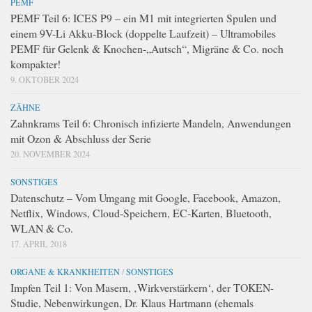
PEMF
PEMF Teil 6: ICES P9 – ein M1 mit integrierten Spulen und
einem 9V-Li Akku-Block (doppelte Laufzeit) – Ultramobiles
PEMF für Gelenk & Knochen-„Autsch“, Migräne & Co. noch
kompakter!
9. OKTOBER 2024
ZÄHNE
Zahnkrams Teil 6: Chronisch infizierte Mandeln, Anwendungen
mit Ozon & Abschluss der Serie
20. NOVEMBER 2024
SONSTIGES
Datenschutz – Vom Umgang mit Google, Facebook, Amazon,
Netflix, Windows, Cloud-Speichern, EC-Karten, Bluetooth,
WLAN & Co.
17. APRIL 2018
ORGANE & KRANKHEITEN
/
SONSTIGES
Impfen Teil 1: Von Masern, ‚Wirkverstärkern‘, der TOKEN-
Studie, Nebenwirkungen, Dr. Klaus Hartmann (ehemals