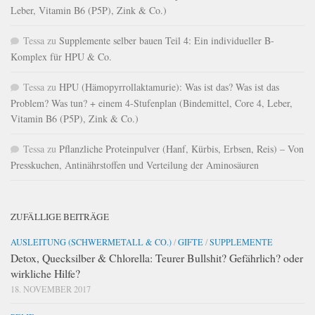
Leber, Vitamin B6 (P5P), Zink & Co.)
Tessa
zu
Supplemente selber bauen Teil 4: Ein individueller B-
Komplex für HPU & Co.
Tessa
zu
HPU (Hämopyrrollaktamurie): Was ist das? Was ist das
Problem? Was tun? + einem 4-Stufenplan (Bindemittel, Core 4, Leber,
Vitamin B6 (P5P), Zink & Co.)
Tessa
zu
Pflanzliche Proteinpulver (Hanf, Kürbis, Erbsen, Reis) – Von
Presskuchen, Antinährstoffen und Verteilung der Aminosäuren
ZUFÄLLIGE BEITRÄGE
AUSLEITUNG (SCHWERMETALL & CO.)
/
GIFTE
/
SUPPLEMENTE
Detox, Quecksilber & Chlorella: Teurer Bullshit? Gefährlich? oder
wirkliche Hilfe?
18. NOVEMBER 2017