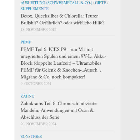
AUSLEITUNG (SCHWERMETALL & CO.)
/
GIFTE
/
SUPPLEMENTE
Detox, Quecksilber & Chlorella: Teurer
Bullshit? Gefährlich? oder wirkliche Hilfe?
18. NOVEMBER 2017
PEMF
PEMF Teil 6: ICES P9 – ein M1 mit
integrierten Spulen und einem 9V-Li Akku-
Block (doppelte Laufzeit) – Ultramobiles
PEMF für Gelenk & Knochen-„Autsch“,
Migräne & Co. noch kompakter!
9. OKTOBER 2024
ZÄHNE
Zahnkrams Teil 6: Chronisch infizierte
Mandeln, Anwendungen mit Ozon &
Abschluss der Serie
20. NOVEMBER 2024
SONSTIGES