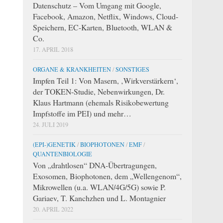
Datenschutz – Vom Umgang mit Google,
Facebook, Amazon, Netflix, Windows, Cloud-
Speichern, EC-Karten, Bluetooth, WLAN &
Co.
17. APRIL 2018
ORGANE & KRANKHEITEN
/
SONSTIGES
Impfen Teil 1: Von Masern, ‚Wirkverstärkern‘,
der TOKEN-Studie, Nebenwirkungen, Dr.
Klaus Hartmann (ehemals Risikobewertung
Impfstoffe im PEI) und mehr…
24. JULI 2019
(EPI-)GENETIK
/
BIOPHOTONEN
/
EMF
/
QUANTENBIOLOGIE
Von „drahtlosen“ DNA-Übertragungen,
Exosomen, Biophotonen, dem „Wellengenom“,
Mikrowellen (u.a. WLAN/4G/5G) sowie P.
Gariaev, T. Kanchzhen und L. Montagnier
20. APRIL 2022