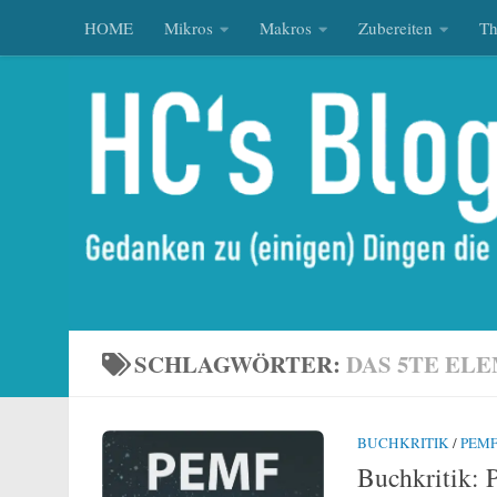
HOME
Mikros
Makros
Zubereiten
T
Zum Inhalt springen
SCHLAGWÖRTER:
DAS 5TE EL
BUCHKRITIK
/
PEM
Buchkritik: 