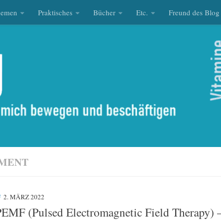
hemen
Praktisches
Bücher
Etc.
Freund des Blog
EMENT
F
2. MÄRZ 2022
PEMF (Pulsed Electromagnetic Field Therapy) 