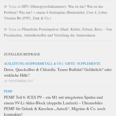
Tessa
zu
HPU (Hämopyrrollaktamurie): Was ist das? Was ist das
Problem? Was tun? + einem 4-Stufenplan (Bindemittel, Core 4, Leber,
Vitamin B6 (P5P), Zink & Co.)
Tessa
zu
Pflanzliche Proteinpulver (Hanf, Kürbis, Erbsen, Reis) – Von
Presskuchen, Antinährstoffen und Verteilung der Aminosäuren
ZUFÄLLIGE BEITRÄGE
AUSLEITUNG (SCHWERMETALL & CO.)
/
GIFTE
/
SUPPLEMENTE
Detox, Quecksilber & Chlorella: Teurer Bullshit? Gefährlich? oder
wirkliche Hilfe?
18. NOVEMBER 2017
PEMF
PEMF Teil 6: ICES P9 – ein M1 mit integrierten Spulen und
einem 9V-Li Akku-Block (doppelte Laufzeit) – Ultramobiles
PEMF für Gelenk & Knochen-„Autsch“, Migräne & Co. noch
kompakter!