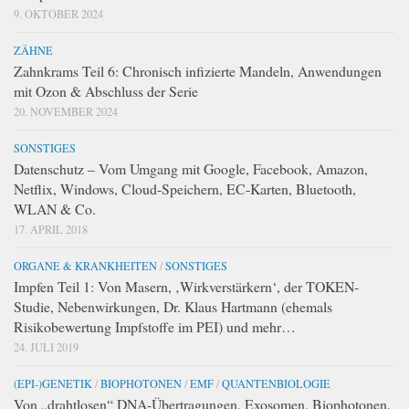
9. OKTOBER 2024
ZÄHNE
Zahnkrams Teil 6: Chronisch infizierte Mandeln, Anwendungen
mit Ozon & Abschluss der Serie
20. NOVEMBER 2024
SONSTIGES
Datenschutz – Vom Umgang mit Google, Facebook, Amazon,
Netflix, Windows, Cloud-Speichern, EC-Karten, Bluetooth,
WLAN & Co.
17. APRIL 2018
ORGANE & KRANKHEITEN
/
SONSTIGES
Impfen Teil 1: Von Masern, ‚Wirkverstärkern‘, der TOKEN-
Studie, Nebenwirkungen, Dr. Klaus Hartmann (ehemals
Risikobewertung Impfstoffe im PEI) und mehr…
24. JULI 2019
(EPI-)GENETIK
/
BIOPHOTONEN
/
EMF
/
QUANTENBIOLOGIE
Von „drahtlosen“ DNA-Übertragungen, Exosomen, Biophotonen,