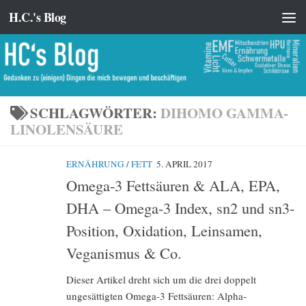
H.C.'s Blog
Zum Inhalt springen
SCHLAGWÖRTER:
DIHOMO GAMMA-
LINOLENSÄURE
ERNÄHRUNG
/
FETT
5. APRIL 2017
Omega-3 Fettsäuren & ALA, EPA,
DHA – Omega-3 Index, sn2 und sn3-
Position, Oxidation, Leinsamen,
Veganismus & Co.
Dieser Artikel dreht sich um die drei doppelt
ungesättigten Omega-3 Fettsäuren: Alpha-